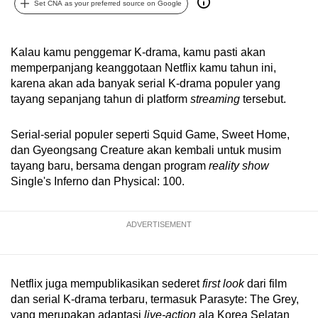
Set CNA as your preferred source on Google
can
possibly
be.
Kalau kamu penggemar K-drama, kamu pasti akan
memperpanjang keanggotaan Netflix kamu tahun ini,
To
karena akan ada banyak serial K-drama populer yang
continue,
tayang sepanjang tahun di platform
streaming
tersebut.
upgrade
to
Serial-serial populer seperti Squid Game, Sweet Home,
dan Gyeongsang Creature akan kembali untuk musim
a
tayang baru, bersama dengan program
reality show
supported
Single's Inferno dan Physical: 100.
browser
or,
for
ADVERTISEMENT
the
finest
experience,
Netflix juga mempublikasikan sederet
first look
dari film
download
dan serial K-drama terbaru, termasuk Parasyte: The Grey,
the
yang merupakan adaptasi
live-action
ala Korea Selatan