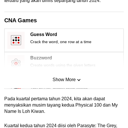
terbaru yang akan dirilis sepanjang tahun 2024.
CNA Games
Guess Word
Crack the word, one row at a time
Buzzword
Create words using the given letters
Show More
Mini Sudoku
Tiny puzzle, mighty brain teaser
Pada kuartal pertama tahun 2024, kita akan dapat
Mini Crossword
menyaksikan musim tayang kedua Physical 100 dan My
Name Is Loh Kiwan.
Small grid, big challenge
Kuartal kedua tahun 2024 diisi oleh Parasyte: The Grey,