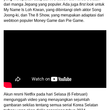
mobile
dari manga Jepang yang populer. Ada juga
first look
untuk
My Name Is Loh Kiwan, yang dibintangi oleh aktor Song
app.
Joong-ki, dan The 8 Show, yang merupakan adaptasi dari
webtoon
populer Money Game dan Pie Game.
Upgraded
but
still
having
issues?
Contact
us
Akun resmi Netflix pada hari Selasa (6 Februari)
mengunggah video yang menayangkan sejumlah
gambaran sekilas tentang semua serial Korea Selatan