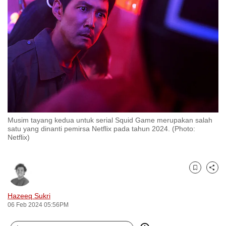
to
switch
browsers
but
we
want
your
experience
with
Musim tayang kedua untuk serial Squid Game merupakan salah
CNA
satu yang dinanti pemirsa Netflix pada tahun 2024. (Photo:
to
Netflix)
be
fast,
secure
Bookmark
Share
and
Hazeeq Sukri
the
06 Feb 2024 05:56PM
best
it