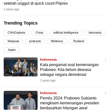
setelah unggul di quick count Pilpres
can
2 years ago
possibly
be.
Trending Topics
To
CNA Explains
China
artificial intelligence
Indonesia
continue,
upgrade
Malaysia
podcasts
Wellness
Thailand
to
Japan
a
supported
Indonesia
browser
Kata pengamat soal kemenangan
Prabowo: Kita belum dewasa
or,
sebagai negara demokrasi
for
2 years ago
the
finest
Indonesia
experience,
Pemilu 2024: Prabowo Subianto
download
mengklaim kemenangan presiden
the
berdasarkan hitungan awal