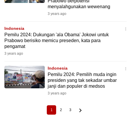
Prabowo berpotensi
menyalahgunakan wewenang
3 years ago
Indonesia
Pemilu 2024: Dukungan 'ala Obama' Jokowi untuk
Prabowo berisiko memicu preseden, kata para
pengamat
3 years ago
Indonesia
Pemilu 2024: Pemilih muda ingin
presiden yang tak sekadar umbar
janji dan populer di medsos
3 years ago
1
2
3
Current
Page
Page
Pagination
page