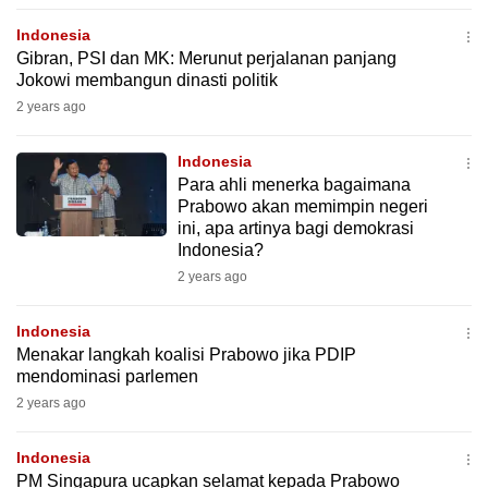
to
Indonesia
switch
Gibran, PSI dan MK: Merunut perjalanan panjang
browsers
Jokowi membangun dinasti politik
but
2 years ago
we
want
Indonesia
your
Para ahli menerka bagaimana
Prabowo akan memimpin negeri
experience
ini, apa artinya bagi demokrasi
with
Indonesia?
CNA
2 years ago
to
be
Indonesia
fast,
Menakar langkah koalisi Prabowo jika PDIP
secure
mendominasi parlemen
and
2 years ago
the
best
Indonesia
PM Singapura ucapkan selamat kepada Prabowo
it