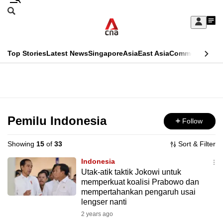
Skip
Search
to
Edition Menu
CNAR
My
main
Feed
Sign
Search
In
content
This
Top Stories
Latest News
Singapore
Asia
East Asia
Commentary
Ins
menu
CNAR
browser
Primary
CNAR
ADVERTISEMENT
is
Menu
Secondary
no
Menu
Pemilu Indonesia
Follow
longer
supported
Showing
15
of
33
Sort & Filter
Indonesia
We
Utak-atik taktik Jokowi untuk
memperkuat koalisi Prabowo dan
know
mempertahankan pengaruh usai
it's
lengser nanti
a
2 years ago
hassle