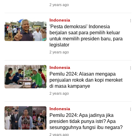
mobile
2 years ago
app.
Indonesia
'Pesta demokrasi' Indonesia
Upgraded
berjalan saat para pemilih keluar
but
untuk memilih presiden baru, para
legislator
still
2 years ago
having
issues?
Indonesia
Contact
Pemilu 2024: Alasan mengapa
us
penjualan rokok dan kopi meroket
di masa kampanye
2 years ago
Indonesia
Pemilu 2024: Apa jadinya jika
presiden tidak punya istri? Apa
sesungguhnya fungsi ibu negara?
2 years ago