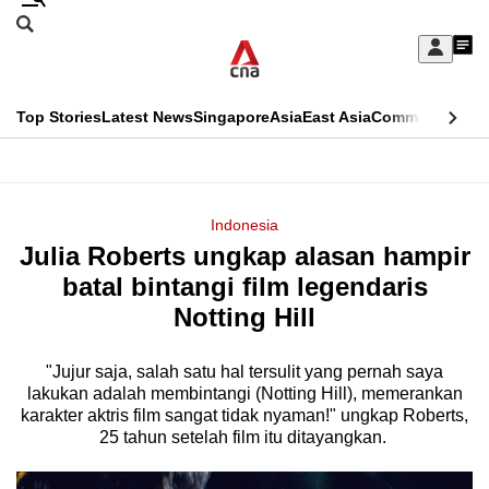
Skip
Search
to
Edition Menu
CNAR
My
main
Feed
Sign
Search
In
content
This
Top Stories
Latest News
Singapore
Asia
East Asia
Commentary
Ins
menu
CNAR
browser
Primary
CNAR
ADVERTISEMENT
is
Menu
Secondary
Indonesia
no
Julia Roberts ungkap alasan hampir
Menu
longer
batal bintangi film legendaris
supported
Notting Hill
"Jujur saja, salah satu hal tersulit yang pernah saya
We
lakukan adalah membintangi (Notting Hill), memerankan
know
karakter aktris film sangat tidak nyaman!" ungkap Roberts,
it's
25 tahun setelah film itu ditayangkan.
a
hassle