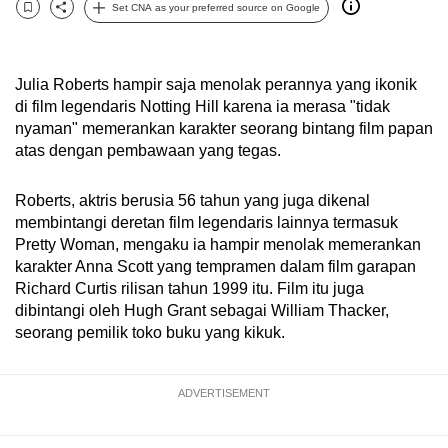
Set CNA as your preferred source on Google
can
Bookmark
Share
possibly
be.
Julia Roberts hampir saja menolak perannya yang ikonik
di film legendaris Notting Hill karena ia merasa "tidak
To
nyaman" memerankan karakter seorang bintang film papan
continue,
atas dengan pembawaan yang tegas.
upgrade
to
Roberts, aktris berusia 56 tahun yang juga dikenal
a
membintangi deretan film legendaris lainnya termasuk
supported
Pretty Woman, mengaku ia hampir menolak memerankan
browser
karakter Anna Scott yang tempramen dalam film garapan
Richard Curtis rilisan tahun 1999 itu. Film itu juga
or,
dibintangi oleh Hugh Grant sebagai William Thacker,
for
seorang pemilik toko buku yang kikuk.
the
finest
experience,
ADVERTISEMENT
download
the