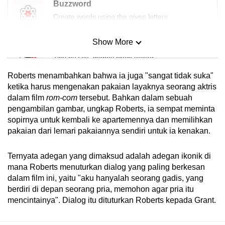
Buzzword
Create words using the given letters
Show More
Mini Sudoku
Tiny puzzle, mighty brain teaser
Roberts menambahkan bahwa ia juga "sangat tidak suka"
Mini Crossword
ketika harus mengenakan pakaian layaknya seorang aktris
dalam film
rom-com
tersebut. Bahkan dalam sebuah
Small grid, big challenge
pengambilan gambar, ungkap Roberts, ia sempat meminta
sopirnya untuk kembali ke apartemennya dan memilihkan
Word Search
pakaian dari lemari pakaiannya sendiri untuk ia kenakan.
Spot as many words as you can
Ternyata adegan yang dimaksud adalah adegan ikonik di
mana Roberts menuturkan dialog yang paling berkesan
Show Less
dalam film ini, yaitu "aku hanyalah seorang gadis, yang
berdiri di depan seorang pria, memohon agar pria itu
mencintainya". Dialog itu dituturkan Roberts kepada Grant.