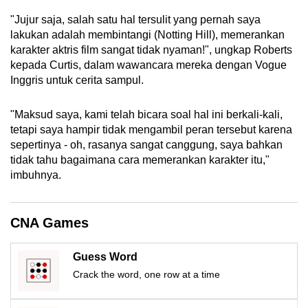
mobile
"Jujur saja, salah satu hal tersulit yang pernah saya
app.
lakukan adalah membintangi (Notting Hill), memerankan
karakter aktris film sangat tidak nyaman!", ungkap Roberts
kepada Curtis, dalam wawancara mereka dengan Vogue
Upgraded
Inggris untuk cerita sampul.
but
still
"Maksud saya, kami telah bicara soal hal ini berkali-kali,
having
tetapi saya hampir tidak mengambil peran tersebut karena
issues?
sepertinya - oh, rasanya sangat canggung, saya bahkan
Contact
tidak tahu bagaimana cara memerankan karakter itu,"
us
imbuhnya.
CNA Games
Guess Word
Crack the word, one row at a time