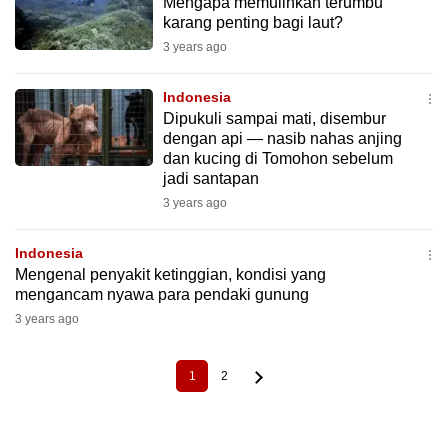
Mengapa memulihkan terumbu
karang penting bagi laut?
3 years ago
Indonesia
Dipukuli sampai mati, disembur
dengan api — nasib nahas anjing
dan kucing di Tomohon sebelum
jadi santapan
3 years ago
Indonesia
Mengenal penyakit ketinggian, kondisi yang
mengancam nyawa para pendaki gunung
3 years ago
1
2
Current
Page
Pagination
page