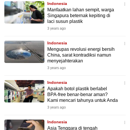
Indonesia
to
Manfaatkan lahan sempit, warga
switch
Singapura beternak kepiting di
browsers
laci susun plastik
but
3 years ago
we
want
Indonesia
your
Mengupas revolusi energi bersih
China, sarat kontradiksi namun
experience
menyejahterakan
with
3 years ago
CNA
to
Indonesia
be
Apakah botol plastik berlabel
fast,
BPA-free benar-benar aman?
secure
Kami mencari tahunya untuk Anda
and
3 years ago
the
best
Indonesia
Asia Tenggara di tengah
it