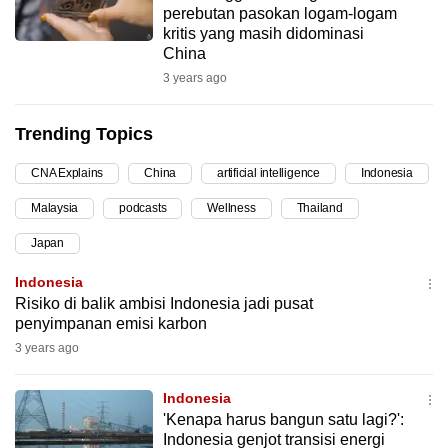
perebutan pasokan logam-logam
can
kritis yang masih didominasi
possibly
China
be.
3 years ago
To
Trending Topics
continue,
upgrade
CNA Explains
China
artificial intelligence
Indonesia
to
Malaysia
podcasts
Wellness
Thailand
a
supported
Japan
browser
Indonesia
or,
Risiko di balik ambisi Indonesia jadi pusat
for
penyimpanan emisi karbon
the
3 years ago
finest
experience,
Indonesia
download
'Kenapa harus bangun satu lagi?':
the
Indonesia genjot transisi energi