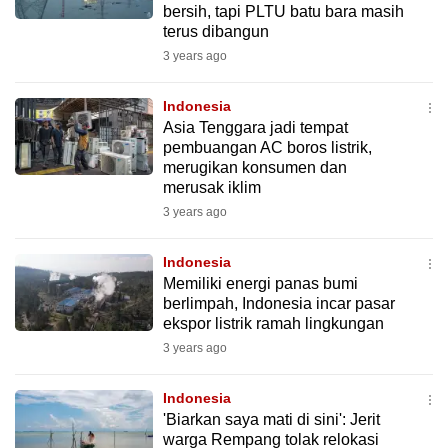
bersih, tapi PLTU batu bara masih
mobile
terus dibangun
app.
3 years ago
Upgraded
Indonesia
but
Asia Tenggara jadi tempat
pembuangan AC boros listrik,
still
merugikan konsumen dan
having
merusak iklim
issues?
3 years ago
Contact
us
Indonesia
Memiliki energi panas bumi
berlimpah, Indonesia incar pasar
ekspor listrik ramah lingkungan
3 years ago
Indonesia
'Biarkan saya mati di sini': Jerit
warga Rempang tolak relokasi