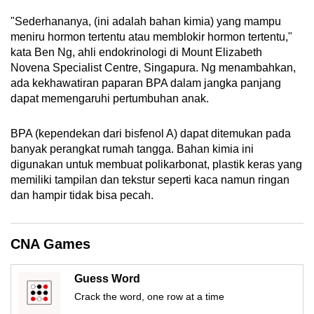
mobile
"Sederhananya, (ini adalah bahan kimia) yang mampu
app.
meniru hormon tertentu atau memblokir hormon tertentu,"
kata Ben Ng, ahli endokrinologi di Mount Elizabeth
Novena Specialist Centre, Singapura. Ng menambahkan,
Upgraded
ada kekhawatiran paparan BPA dalam jangka panjang
but
dapat memengaruhi pertumbuhan anak.
still
having
BPA (kependekan dari bisfenol A) dapat ditemukan pada
issues?
banyak perangkat rumah tangga. Bahan kimia ini
Contact
digunakan untuk membuat polikarbonat, plastik keras yang
us
memiliki tampilan dan tekstur seperti kaca namun ringan
dan hampir tidak bisa pecah.
CNA Games
Guess Word
Crack the word, one row at a time