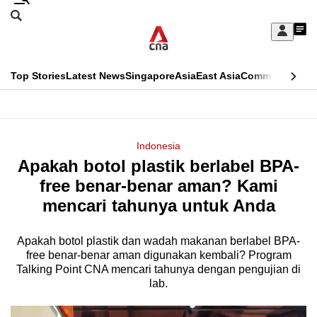
Skip
Search
to
Edition Menu
CNAR
My
main
Feed
Sign
Search
In
content
This
Top Stories
Latest News
Singapore
Asia
East Asia
Commentary
Ins
menu
CNAR
browser
Primary
CNAR
ADVERTISEMENT
is
Menu
Secondary
Indonesia
no
Apakah botol plastik berlabel BPA-
Menu
longer
free benar-benar aman? Kami
supported
mencari tahunya untuk Anda
Apakah botol plastik dan wadah makanan berlabel BPA-
We
free benar-benar aman digunakan kembali? Program
know
Talking Point CNA mencari tahunya dengan pengujian di
it's
lab.
a
hassle