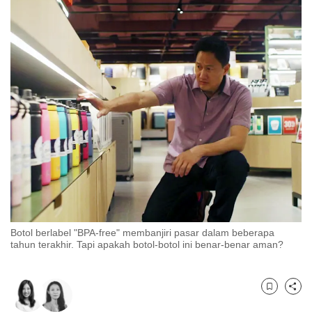
to
switch
browsers
but
we
want
your
experience
with
CNA
to
be
fast,
Botol berlabel "BPA-free" membanjiri pasar dalam beberapa
secure
tahun terakhir. Tapi apakah botol-botol ini benar-benar aman?
and
the
best
Bookmark
Share
it