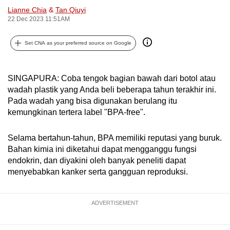
Lianne Chia
&
Tan Qiuyi
can
22 Dec 2023 11:51AM
possibly
be.
Set CNA as your preferred source on Google
To
continue,
SINGAPURA: Coba tengok bagian bawah dari botol atau
upgrade
wadah plastik yang Anda beli beberapa tahun terakhir ini.
to
Pada wadah yang bisa digunakan berulang itu
a
kemungkinan tertera label "BPA-free".
supported
browser
Selama bertahun-tahun, BPA memiliki reputasi yang buruk.
or,
Bahan kimia ini diketahui dapat mengganggu fungsi
endokrin, dan diyakini oleh banyak peneliti dapat
for
menyebabkan kanker serta gangguan reproduksi.
the
finest
experience,
ADVERTISEMENT
download
the