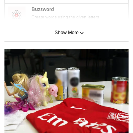
Buzzword
Create words using the given letters
Show More
Mini Sudoku
Tiny puzzle, mighty brain teaser
Mini Crossword
Small grid, big challenge
Word Search
Spot as many words as you can
Show Less