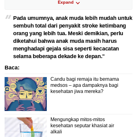
Expand
S – Speech (misalnya: bicara cadel, kesulitan
berbicara dengan jelas atau memahami
ucapan)
Pada umumnya, anak muda lebih mudah untuk
T – Time (waktunya menelepon nomor darurat)
sembuh total dari penyakit stroke ketimbang
orang yang lebih tua. Meski demikian, perlu
Selain itu, gejala stroke dapat berupa
diketahui bahwa anak muda masih harus
penglihatan ganda (double vision) atau
menghadapi gejala sisa seperti kecacatan
kehilangan penglihatan di satu sisi, kesulitan
selama beberapa dekade ke depan."
menelan atau ketidakseimbangan saat
berjalan.
Baca:
Candu bagi remaja itu bernama
Perlu diketahui bahwa sebagian orang
medsos – apa dampaknya bagi
mengalami 'mini stroke', atau serangan iskemik
kesehatan jiwa mereka?
transien awal, di mana gejalanya akan hilang
dalam waktu 24 jam saja.
Segera cari pertolongan medis dan jangan
Mengungkap mitos-mitos
abaikan gejalanya meskipun Anda sudah
kesehatan seputar khasiat air
merasa membaik, karena serangan ini sering
alkali
kali menjadi peringatan pertama bahwa stroke