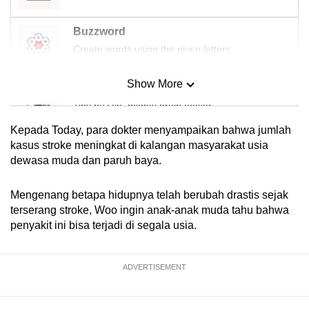
Buzzword
Create words using the given letters
Show More
Mini Sudoku
Tiny puzzle, mighty brain teaser
Kepada Today, para dokter menyampaikan bahwa jumlah
Mini Crossword
kasus stroke meningkat di kalangan masyarakat usia
dewasa muda dan paruh baya.
Small grid, big challenge
Mengenang betapa hidupnya telah berubah drastis sejak
Word Search
terserang stroke, Woo ingin anak-anak muda tahu bahwa
Spot as many words as you can
penyakit ini bisa terjadi di segala usia.
Show Less
ADVERTISEMENT