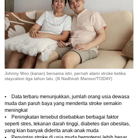
to
switch
browsers
but
we
want
your
experience
with
Johnny Woo (kanan) bersama istri, pernah alami stroke ketika
CNA
staycation tiga tahun lalu. (Ili Nadhirah Mansor/TODAY)
to
be
• Data terbaru menunjukkan, jumlah orang usia dewasa
fast,
muda dan paruh baya yang menderita stroke semakin
secure
meningkat
and
• Peningkatan tersebut disebabkan berbagai faktor
the
seperti stres, tekanan darah tinggi, diabetes dan obesitas,
best
yang kian banyak diderita anak-anak muda
it
• Penyintas stroke di usia muda berpotensi lebih besar