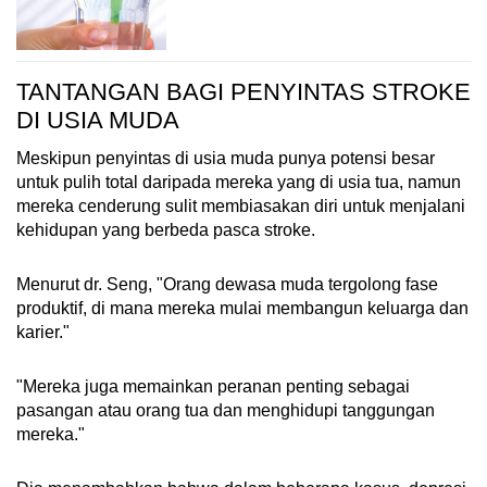
akan terjadi.
Sumber:
TANTANGAN BAGI PENYINTAS STROKE
Dr. Alfred Seng, anggota badan eksekutif di
DI USIA MUDA
Singapore National Stroke Association
Dr. Zhao Yi Jing, ahli saraf di Zhao Neurology
Meskipun penyintas di usia muda punya potensi besar
and Headache Clinic di Mount Elizabeth
untuk pulih total daripada mereka yang di usia tua, namun
Hospital
mereka cenderung sulit membiasakan diri untuk menjalani
kehidupan yang berbeda pasca stroke.
Menurut dr. Seng, "Orang dewasa muda tergolong fase
produktif, di mana mereka mulai membangun keluarga dan
karier."
"Mereka juga memainkan peranan penting sebagai
pasangan atau orang tua dan menghidupi tanggungan
mereka."