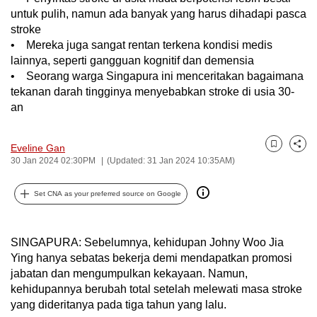
untuk pulih, namun ada banyak yang harus dihadapi pasca
can
stroke
possibly
• Mereka juga sangat rentan terkena kondisi medis
be.
lainnya, seperti gangguan kognitif dan demensia
• Seorang warga Singapura ini menceritakan bagaimana
To
tekanan darah tingginya menyebabkan stroke di usia 30-
continue,
an
upgrade
to
Eveline Gan
a
Bookmark
Share
30 Jan 2024 02:30PM
(Updated: 31 Jan 2024 10:35AM)
supported
browser
Set CNA as your preferred source on Google
or,
for
the
SINGAPURA: Sebelumnya, kehidupan Johny Woo Jia
finest
Ying hanya sebatas bekerja demi mendapatkan promosi
jabatan dan mengumpulkan kekayaan. Namun,
experience,
kehidupannya berubah total setelah melewati masa stroke
download
yang dideritanya pada tiga tahun yang lalu.
the