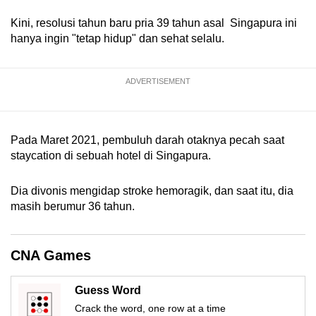
mobile
Kini, resolusi tahun baru pria 39 tahun asal Singapura ini
app.
hanya ingin "tetap hidup" dan sehat selalu.
Upgraded
ADVERTISEMENT
but
still
having
Pada Maret 2021, pembuluh darah otaknya pecah saat
issues?
staycation di sebuah hotel di Singapura.
Contact
us
Dia divonis mengidap stroke hemoragik, dan saat itu, dia
masih berumur 36 tahun.
CNA Games
Guess Word
Crack the word, one row at a time