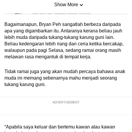
Show More
Mini Sudoku
Tiny puzzle, mighty brain teaser
Bagaimanapun, Bryan Peh sangatlah berbeza daripada
Mini Crossword
apa yang digambarkan itu. Antaranya kerana beliau jauh
lebih muda daripada tukang-tukang karung guni lain.
Small grid, big challenge
Beliau kedengaran lebih riang dan ceria ketika bercakap,
walaupun pada pagi Selasa, sedang ramai orang masih
Word Search
melawan rasa mengantuk di tempat kerja.
Spot as many words as you can
Tidak ramai juga yang akan mudah percaya bahawa anak
muda ini memang sebenarnya mahu menjadi seorang
Show Less
tukang karung guni.
ADVERTISEMENT
“Apabila saya keluar dan bertemu kawan atau kawan