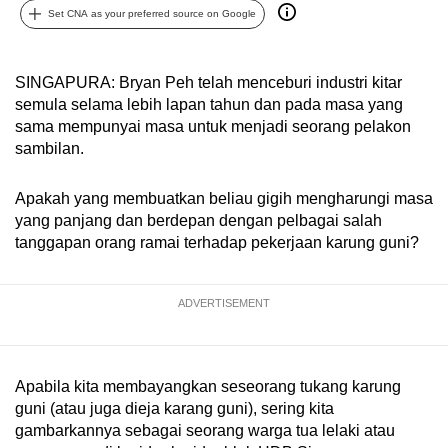
Set CNA as your preferred source on Google
can
possibly
be.
SINGAPURA: Bryan Peh telah menceburi industri kitar
semula selama lebih lapan tahun dan pada masa yang
To
sama mempunyai masa untuk menjadi seorang pelakon
continue,
sambilan.
upgrade
to
Apakah yang membuatkan beliau gigih mengharungi masa
a
yang panjang dan berdepan dengan pelbagai salah
supported
tanggapan orang ramai terhadap pekerjaan karung guni?
browser
or,
ADVERTISEMENT
for
the
finest
Apabila kita membayangkan seseorang tukang karung
experience,
guni (atau juga dieja karang guni), sering kita
download
gambarkannya sebagai seorang warga tua lelaki atau
the