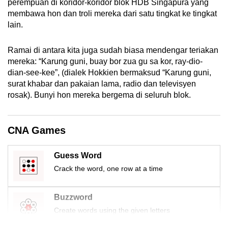
perempuan di koridor-koridor blok HDB Singapura yang
mobile
membawa hon dan troli mereka dari satu tingkat ke tingkat
app.
lain.
Ramai di antara kita juga sudah biasa mendengar teriakan
Upgraded
mereka: “Karung guni, buay bor zua gu sa kor, ray-dio-
but
dian-see-kee”, (dialek Hokkien bermaksud “Karung guni,
still
surat khabar dan pakaian lama, radio dan televisyen
having
rosak). Bunyi hon mereka bergema di seluruh blok.
issues?
Contact
us
CNA Games
Guess Word
Crack the word, one row at a time
Buzzword
Create words using the given letters