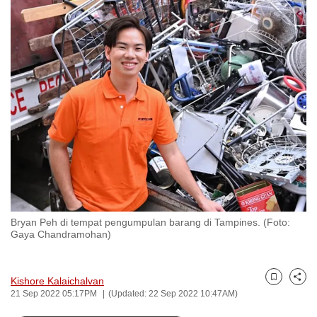
to
switch
browsers
but
we
want
your
experience
with
CNA
to
be
Bryan Peh di tempat pengumpulan barang di Tampines. (Foto:
fast,
Gaya Chandramohan)
secure
and
the
Kishore Kalaichalvan
Bookmark
Share
21 Sep 2022 05:17PM
(Updated: 22 Sep 2022 10:47AM)
best
it