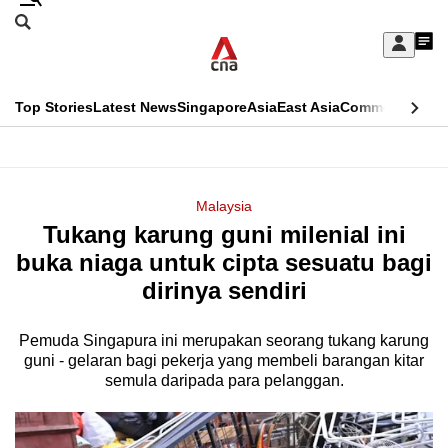
Skip
Search
to
Edition Menu
CNAR
My
main
Feed
Sign
Search
In
content
This
Top Stories
Latest News
Singapore
Asia
East Asia
Commentary
Ins
menu
CNAR
browser
Primary
CNAR
ADVERTISEMENT
is
Menu
Secondary
Malaysia
no
Tukang karung guni milenial ini
Menu
longer
buka niaga untuk cipta sesuatu bagi
supported
dirinya sendiri
Pemuda Singapura ini merupakan seorang tukang karung
We
guni - gelaran bagi pekerja yang membeli barangan kitar
know
semula daripada para pelanggan.
it's
a
hassle