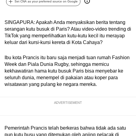
Set CNA as your preferred source on Google
can
possibly
be.
SINGAPURA: Apakah Anda menyaksikan berita tentang
serangan kutu busuk di Paris? Atau video-video trending di
To
TikTok yang memperlihatkan kutu-kutu kecil itu merayap
continue,
keluar dari kursi-kursi kereta di Kota Cahaya?
upgrade
to
Ibu kota Prancis itu baru saja menjadi tuan rumah Fashion
Week dan Piala Dunia Rugby, sehingga memicu
a
kekhawatiran hama kutu busuk Paris bisa menyebar ke
supported
seluruh dunia, menempel di pakaian atau koper para
browser
wisatawan yang pulang ke negara mereka.
or,
for
the
ADVERTISEMENT
finest
experience,
download
Pemerintah Prancis telah berkeras bahwa tidak ada satu
the
pun kutu busu yang ditemukan oleh anjing pelacak di