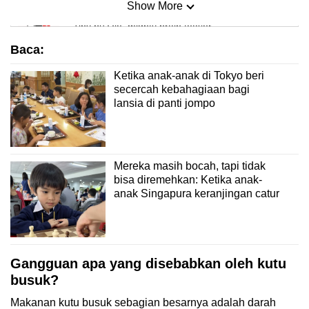
Show More
Mini Sudoku
Tiny puzzle, mighty brain teaser
Baca:
Mini Crossword
Ketika anak-anak di Tokyo beri
Small grid, big challenge
secercah kebahagiaan bagi
lansia di panti jompo
Word Search
Spot as many words as you can
Mereka masih bocah, tapi tidak
bisa diremehkan: Ketika anak-
Show Less
anak Singapura keranjingan catur
Gangguan apa yang disebabkan oleh kutu
busuk?
Makanan kutu busuk sebagian besarnya adalah darah