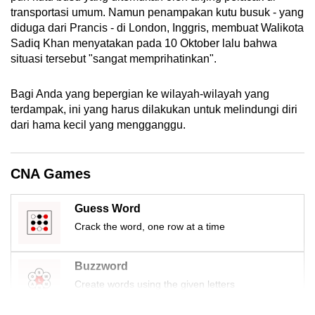
mobile
transportasi umum. Namun penampakan kutu busuk - yang
diduga dari Prancis - di London, Inggris, membuat Walikota
app.
Sadiq Khan menyatakan pada 10 Oktober lalu bahwa
situasi tersebut "sangat memprihatinkan".
Upgraded
but
Bagi Anda yang bepergian ke wilayah-wilayah yang
still
terdampak, ini yang harus dilakukan untuk melindungi diri
having
dari hama kecil yang mengganggu.
issues?
Contact
CNA Games
us
Guess Word
Crack the word, one row at a time
Buzzword
Create words using the given letters