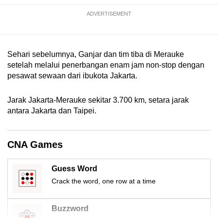
mobile
ADVERTISEMENT
app.
Upgraded
Sehari sebelumnya, Ganjar dan tim tiba di Merauke
but
setelah melalui penerbangan enam jam non-stop dengan
still
pesawat sewaan dari ibukota Jakarta.
having
issues?
Jarak Jakarta-Merauke sekitar 3.700 km, setara jarak
Contact
antara Jakarta dan Taipei.
us
CNA Games
Guess Word
Crack the word, one row at a time
Buzzword