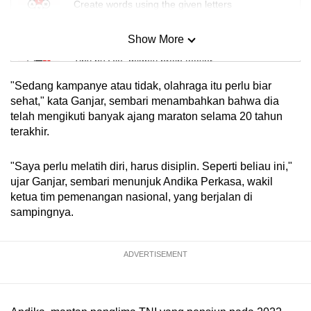
Create words using the given letters
Show More
Mini Sudoku
Tiny puzzle, mighty brain teaser
"Sedang kampanye atau tidak, olahraga itu perlu biar
Mini Crossword
sehat," kata Ganjar, sembari menambahkan bahwa dia
telah mengikuti banyak ajang maraton selama 20 tahun
Small grid, big challenge
terakhir.
Word Search
"Saya perlu melatih diri, harus disiplin. Seperti beliau ini,"
Spot as many words as you can
ujar Ganjar, sembari menunjuk Andika Perkasa, wakil
ketua tim pemenangan nasional, yang berjalan di
sampingnya.
Show Less
ADVERTISEMENT