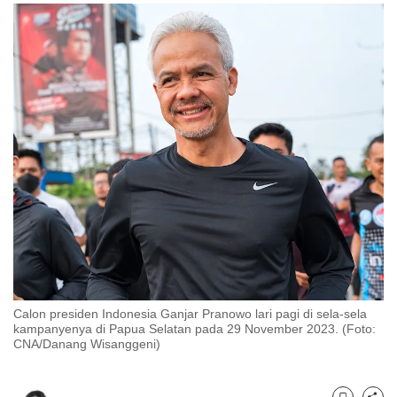
to
switch
browsers
but
we
want
your
experience
with
CNA
to
be
fast,
secure
Calon presiden Indonesia Ganjar Pranowo lari pagi di sela-sela
and
kampanyenya di Papua Selatan pada 29 November 2023. (Foto:
CNA/Danang Wisanggeni)
the
best
it