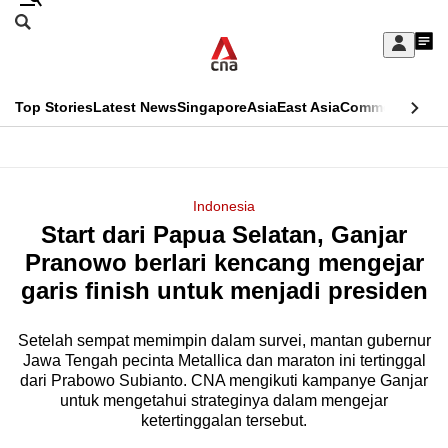
Skip
Search
to
Edition Menu
CNAR
My
main
Feed
Sign
Search
In
content
This
Top Stories
Latest News
Singapore
Asia
East Asia
Commentary
Ins
menu
CNAR
browser
Primary
CNAR
ADVERTISEMENT
is
Menu
Secondary
Indonesia
no
Start dari Papua Selatan, Ganjar
Menu
longer
Pranowo berlari kencang mengejar
supported
garis finish untuk menjadi presiden
Setelah sempat memimpin dalam survei, mantan gubernur
We
Jawa Tengah pecinta Metallica dan maraton ini tertinggal
know
dari Prabowo Subianto. CNA mengikuti kampanye Ganjar
it's
untuk mengetahui strateginya dalam mengejar
a
ketertinggalan tersebut.
hassle