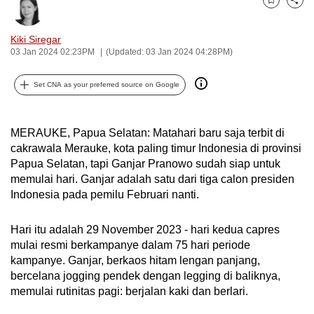
Bookmark
Share
can
possibly
Kiki Siregar
be.
03 Jan 2024 02:23PM
(Updated: 03 Jan 2024 04:28PM)
To
Set CNA as your preferred source on Google
continue,
upgrade
to
MERAUKE, Papua Selatan: Matahari baru saja terbit di
cakrawala Merauke, kota paling timur Indonesia di provinsi
a
Papua Selatan, tapi Ganjar Pranowo sudah siap untuk
supported
memulai hari. Ganjar adalah satu dari tiga calon presiden
browser
Indonesia pada pemilu Februari nanti.
or,
for
Hari itu adalah 29 November 2023 - hari kedua capres
the
mulai resmi berkampanye dalam 75 hari periode
finest
kampanye. Ganjar, berkaos hitam lengan panjang,
experience,
bercelana jogging pendek dengan legging di baliknya,
download
memulai rutinitas pagi: berjalan kaki dan berlari.
the