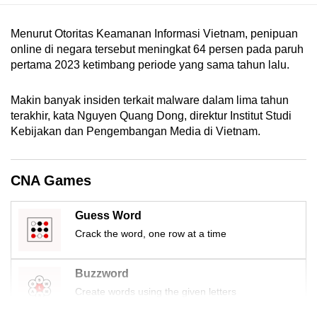
mobile
app.
Menurut Otoritas Keamanan Informasi Vietnam, penipuan
online di negara tersebut meningkat 64 persen pada paruh
pertama 2023 ketimbang periode yang sama tahun lalu.
Upgraded
but
Makin banyak insiden terkait malware dalam lima tahun
still
terakhir, kata Nguyen Quang Dong, direktur Institut Studi
having
Kebijakan dan Pengembangan Media di Vietnam.
issues?
Contact
us
CNA Games
Guess Word
Crack the word, one row at a time
Buzzword
Create words using the given letters