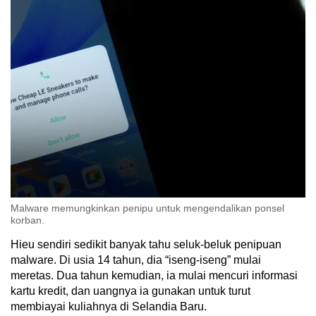
Malware memungkinkan penipu untuk mengendalikan ponsel
korban.
Hieu sendiri sedikit banyak tahu seluk-beluk penipuan
malware. Di usia 14 tahun, dia “iseng-iseng” mulai
meretas. Dua tahun kemudian, ia mulai mencuri informasi
kartu kredit, dan uangnya ia gunakan untuk turut
membiayai kuliahnya di Selandia Baru.