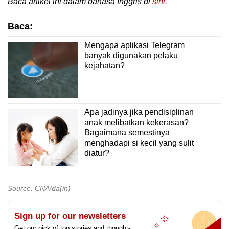
Baca artikel ini dalam bahasa Inggris di
sini.
Baca:
Mengapa aplikasi Telegram
banyak digunakan pelaku
kejahatan?
Apa jadinya jika pendisiplinan
anak melibatkan kekerasan?
Bagaimana semestinya
menghadapi si kecil yang sulit
diatur?
Source: CNA/da(ih)
Sign up for our newsletters
Get our pick of top stories and thought-