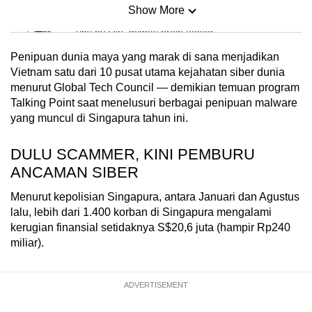
Show More
Mini Sudoku
Tiny puzzle, mighty brain teaser
Penipuan dunia maya yang marak di sana menjadikan
Mini Crossword
Vietnam satu dari 10 pusat utama kejahatan siber dunia
menurut Global Tech Council — demikian temuan program
Small grid, big challenge
Talking Point saat menelusuri berbagai penipuan malware
yang muncul di Singapura tahun ini.
Word Search
Spot as many words as you can
DULU SCAMMER, KINI PEMBURU
ANCAMAN SIBER
Show Less
Menurut kepolisian Singapura, antara Januari dan Agustus
lalu, lebih dari 1.400 korban di Singapura mengalami
kerugian finansial setidaknya S$20,6 juta (hampir Rp240
miliar).
ADVERTISEMENT