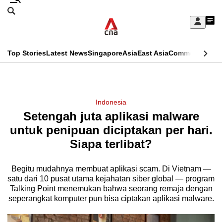
Skip
Search
to
Edition Menu
CNAR
My
main
Feed
Sign
Search
In
content
This
Top Stories
Latest News
Singapore
Asia
East Asia
Commentary
Ins
menu
CNAR
browser
Primary
CNAR
ADVERTISEMENT
is
Menu
Secondary
Indonesia
no
Setengah juta aplikasi malware
Menu
longer
untuk penipuan diciptakan per hari.
supported
Siapa terlibat?
Begitu mudahnya membuat aplikasi scam. Di Vietnam —
We
satu dari 10 pusat utama kejahatan siber global — program
know
Talking Point menemukan bahwa seorang remaja dengan
it's
seperangkat komputer pun bisa ciptakan aplikasi malware.
a
hassle