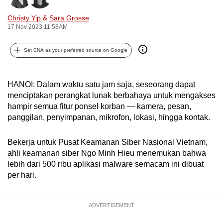
can
Christy Yip
&
Sara Grosse
possibly
17 Nov 2023 11:58AM
be.
Set CNA as your preferred source on Google
To
continue,
upgrade
HANOI: Dalam waktu satu jam saja, seseorang dapat
to
menciptakan perangkat lunak berbahaya untuk mengakses
hampir semua fitur ponsel korban — kamera, pesan,
a
panggilan, penyimpanan, mikrofon, lokasi, hingga kontak.
supported
browser
Bekerja untuk Pusat Keamanan Siber Nasional Vietnam,
or,
ahli keamanan siber Ngo Minh Hieu menemukan bahwa
for
lebih dari 500 ribu aplikasi malware semacam ini dibuat
the
per hari.
finest
experience,
download
ADVERTISEMENT
the