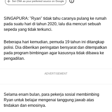
Set CNA as your preferred source on Google
can
possibly
be.
SINGAPURA: "Ryan" tidak tahu caranya pulang ke rumah
pada suatu hari di tahun 2020, lalu dia mencuri sebuah
To
sepeda yang tidak terkunci.
continue,
upgrade
Beberapa hari kemudian, pemuda 19 tahun ini ditangkap
to
polisi. Dia diberikan peringatan bersyarat dan ditempatkan
pada program bimbingan agar kasusnya tidak dibawa ke
a
pengadilan.
supported
browser
or,
ADVERTISEMENT
for
the
finest
Selama enam bulan, para pekerja sosial membimbing
experience,
Ryan untuk belajar mengenai tanggung jawab atas
download
tindakan dan emosinya.
the