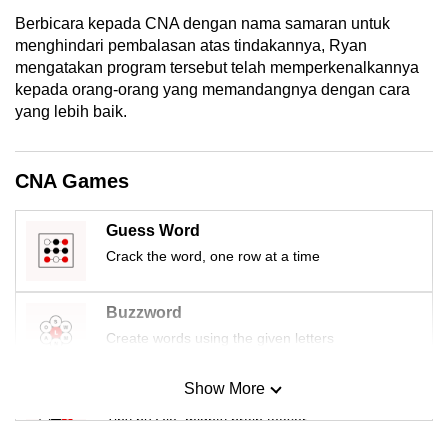
mobile
Berbicara kepada CNA dengan nama samaran untuk
app.
menghindari pembalasan atas tindakannya, Ryan
mengatakan program tersebut telah memperkenalkannya
kepada orang-orang yang memandangnya dengan cara
Upgraded
yang lebih baik.
but
still
having
CNA Games
issues?
Contact
Guess Word
us
Crack the word, one row at a time
Buzzword
Create words using the given letters
Show More
Mini Sudoku
Tiny puzzle, mighty brain teaser