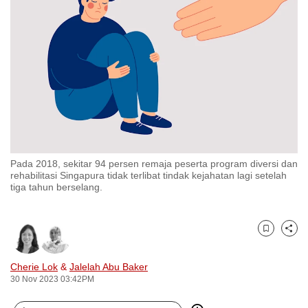
to
switch
browsers
but
we
want
your
experience
with
Pada 2018, sekitar 94 persen remaja peserta program diversi dan
CNA
rehabilitasi Singapura tidak terlibat tindak kejahatan lagi setelah
to
tiga tahun berselang.
be
fast,
secure
Bookmark
Share
and
Cherie Lok
&
Jalelah Abu Baker
the
30 Nov 2023 03:42PM
best
it