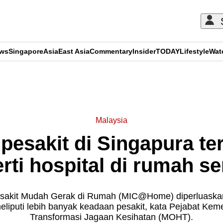
ews
Singapore
Asia
East Asia
Commentary
Insider
TODAY
Lifestyle
Wat
ADVERTISEMENT
Malaysia
 pesakit di Singapura te
rti hospital di rumah se
sakit Mudah Gerak di Rumah (MIC@Home) diperluaskan
eliputi lebih banyak keadaan pesakit, kata Pejabat Kem
Transformasi Jagaan Kesihatan (MOHT).