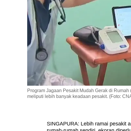
fast,
secure
and
the
best
it
can
possibly
be.
To
Program Jagaan Pesakit Mudah Gerak di Rumah (
continue,
meliputi lebih banyak keadaan pesakit. (Foto: CN
upgrade
to
a
SINGAPURA: Lebih ramai pesakit ak
supported
rumah-rumah sendiri, ekoran diperl