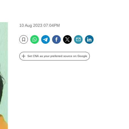
10 Aug 2023 07:04PM
WhatsApp
Telegram
Facebook
Twitter
Email
LinkedIn
Bookmark
Set CNA as your preferred source on Google