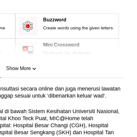
Buzzword
ime
Create words using the given letters
Mini Crossword
r
Small grid, big challenge
Show More
n
nsultasi secara online dan juga menerusi lawatan
ggap sesuai untuk ‘dibenarkan keluar wad’.
Show Less
l di bawah Sistem Kesihatan Universiti Nasional,
ital Khoo Teck Puat, MIC@Home telah
ital: Hospital Besar Changi (CGH), Hospital
pital Besar Sengkang (SKH) dan Hospital Tan