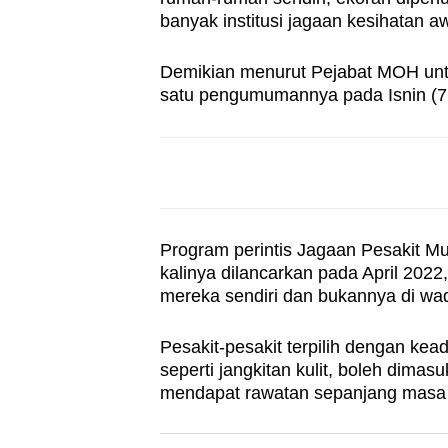
browser
banyak institusi jagaan kesihatan
or,
Demikian menurut Pejabat MOH unt
for
satu pengumumannya pada Isnin (7
the
finest
experience,
download
the
mobile
Program perintis Jagaan Pesakit 
app.
kalinya dilancarkan pada April 2022
mereka sendiri dan bukannya di wad
Upgraded
Pesakit-pesakit terpilih dengan kea
but
seperti jangkitan kulit, boleh dima
mendapat rawatan sepanjang masa o
still
having