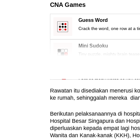
issues?
CNA Games
Contact
us
Guess Word
Crack the word, one row at a t
Mini Sudoku
Tiny puzzle, mighty brain tease
Word Search
Spot as many words as you ca
Rawatan itu disediakan menerusi ko
ke rumah, sehinggalah mereka dian
Berikutan pelaksanaannya di hospita
Hospital Besar Singapura dan Hosp
diperluaskan kepada empat lagi hosp
Wanita dan Kanak-kanak (KKH), Hos