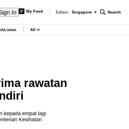
My Feed
Sign In
Edition:
Singapore
Search
CNAR
Edition Menu
Search
ch
Listen
All
menu
rima rawatan
ndiri
 kepada empat lagi
enterian Kesihatan