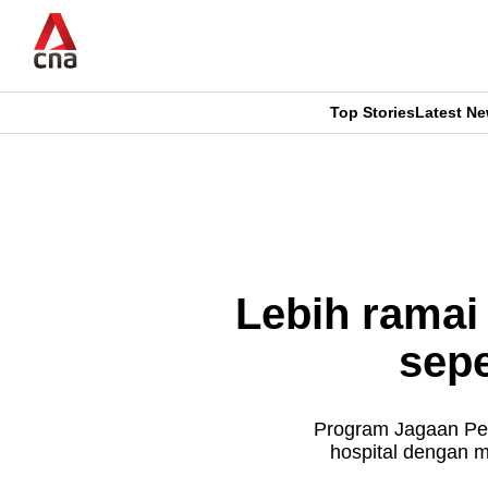
Skip
to
main
content
Top Stories
Latest N
CNAR
CNAR
Primary
This
Secondary
Menu
browser
Menu
is
Lebih ramai
no
sepe
longer
supported
Program Jagaan Pe
hospital dengan m
We