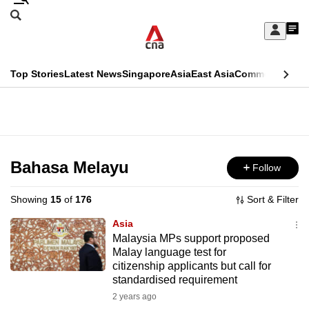
Skip
Search
to
Edition Menu
CNAR
My
main
Feed
Sign
Search
In
content
This
Top Stories
Latest News
Singapore
Asia
East Asia
Commentary
Ins
menu
CNAR
browser
Primary
CNAR
ADVERTISEMENT
is
Menu
Secondary
no
Menu
Bahasa Melayu
Follow
longer
supported
Showing
15
of
176
Sort & Filter
Asia
We
Malaysia MPs support proposed
Malay language test for
know
citizenship applicants but call for
it's
standardised requirement
a
2 years ago
hassle