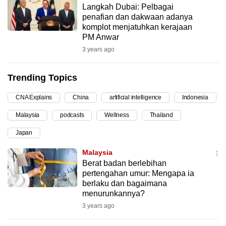
Langkah Dubai: Pelbagai
can
penafian dan dakwaan adanya
possibly
komplot menjatuhkan kerajaan
be.
PM Anwar
3 years ago
To
continue,
Trending Topics
upgrade
to
CNA Explains
China
artificial intelligence
Indonesia
a
Malaysia
podcasts
Wellness
Thailand
supported
browser
Japan
or,
Malaysia
for
Berat badan berlebihan
the
pertengahan umur: Mengapa ia
finest
berlaku dan bagaimana
menurunkannya?
experience,
3 years ago
download
the