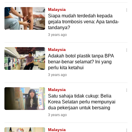
to
Malaysia
switch
Siapa mudah terdedah kepada
browsers
gejala trombosis vena: Apa tanda-
but
tandanya?
we
3 years ago
want
your
Malaysia
Adakah botol plastik tanpa BPA
experience
benar-benar selamat? Ini yang
with
perlu kita ketahui
CNA
3 years ago
to
be
Malaysia
fast,
Satu sahaja tidak cukup: Belia
secure
Korea Selatan perlu mempunyai
dua pekerjaan untuk bersaing
and
3 years ago
the
best
Malaysia
it