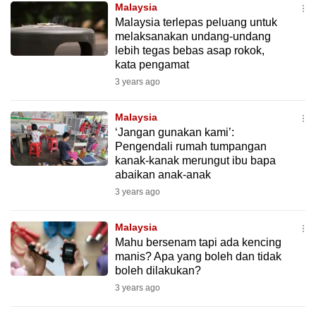
Malaysia
mobile
Malaysia terlepas peluang untuk
app.
melaksanakan undang-undang
lebih tegas bebas asap rokok,
kata pengamat
Upgraded
3 years ago
but
still
Malaysia
having
‘Jangan gunakan kami’:
issues?
Pengendali rumah tumpangan
Contact
kanak-kanak merungut ibu bapa
abaikan anak-anak
us
3 years ago
Malaysia
Mahu bersenam tapi ada kencing
manis? Apa yang boleh dan tidak
boleh dilakukan?
3 years ago