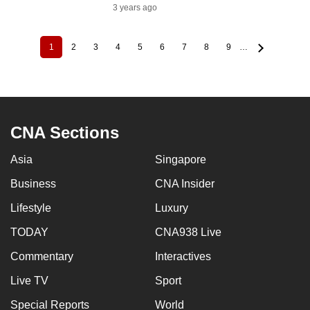
3 years ago
1
2
3
4
5
6
7
8
9
…
Current
Page
Page
Page
Page
Page
Page
Page
Page
Pagination
page
CNA Sections
Asia
Singapore
Business
CNA Insider
Lifestyle
Luxury
TODAY
CNA938 Live
Commentary
Interactives
Live TV
Sport
Special Reports
World