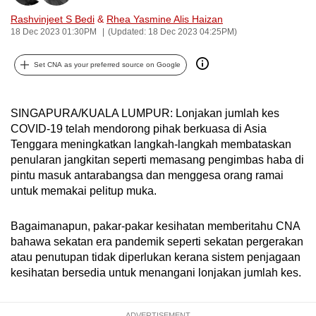
can
Rashvinjeet S Bedi
&
Rhea Yasmine Alis Haizan
possibly
18 Dec 2023 01:30PM
(Updated: 18 Dec 2023 04:25PM)
be.
Set CNA as your preferred source on Google
To
continue,
SINGAPURA/KUALA LUMPUR: Lonjakan jumlah kes
upgrade
COVID-19 telah mendorong pihak berkuasa di Asia
to
Tenggara meningkatkan langkah-langkah membataskan
a
penularan jangkitan seperti memasang pengimbas haba di
supported
pintu masuk antarabangsa dan menggesa orang ramai
browser
untuk memakai pelitup muka.
or,
for
Bagaimanapun, pakar-pakar kesihatan memberitahu CNA
the
bahawa sekatan era pandemik seperti sekatan pergerakan
finest
atau penutupan tidak diperlukan kerana sistem penjagaan
kesihatan bersedia untuk menangani lonjakan jumlah kes.
experience,
download
the
ADVERTISEMENT