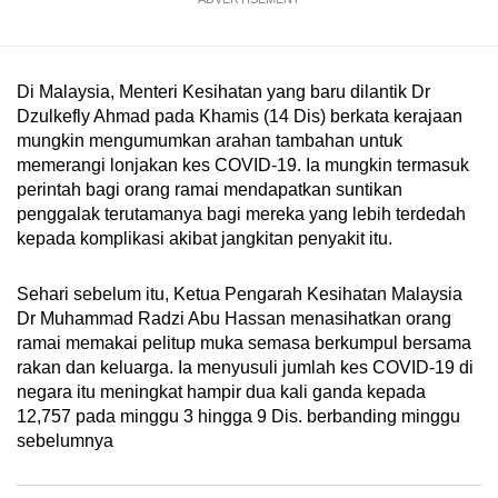
mobile
app.
Di Malaysia, Menteri Kesihatan yang baru dilantik Dr
Upgraded
Dzulkefly Ahmad pada Khamis (14 Dis) berkata kerajaan
mungkin mengumumkan arahan tambahan untuk
but
memerangi lonjakan kes COVID-19. Ia mungkin termasuk
still
perintah bagi orang ramai mendapatkan suntikan
having
penggalak terutamanya bagi mereka yang lebih terdedah
issues?
kepada komplikasi akibat jangkitan penyakit itu.
Contact
us
Sehari sebelum itu, Ketua Pengarah Kesihatan Malaysia
Dr Muhammad Radzi Abu Hassan menasihatkan orang
ramai memakai pelitup muka semasa berkumpul bersama
rakan dan keluarga. Ia menyusuli jumlah kes COVID-19 di
negara itu meningkat hampir dua kali ganda kepada
12,757 pada minggu 3 hingga 9 Dis. berbanding minggu
sebelumnya