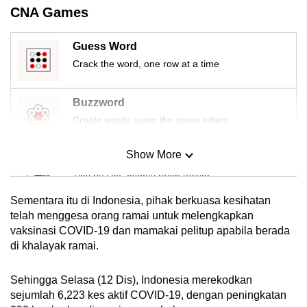
CNA Games
Guess Word
Crack the word, one row at a time
Buzzword
Create words using the given letters
Show More
Mini Sudoku
Tiny puzzle, mighty brain teaser
Sementara itu di Indonesia, pihak berkuasa kesihatan
Mini Crossword
telah menggesa orang ramai untuk melengkapkan
vaksinasi COVID-19 dan mamakai pelitup apabila berada
Small grid, big challenge
di khalayak ramai.
Word Search
Sehingga Selasa (12 Dis), Indonesia merekodkan
Spot as many words as you can
sejumlah 6,223 kes aktif COVID-19, dengan peningkatan