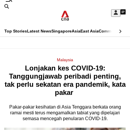
Skip
Search
to
Edition Menu
CNAR
My
main
Feed
Sign
Search
In
content
This
Top Stories
Latest News
Singapore
Asia
East Asia
Commentary
Ins
menu
CNAR
browser
Primary
CNAR
ADVERTISEMENT
is
Menu
Secondary
Malaysia
no
Lonjakan kes COVID-19:
Menu
longer
Tanggungjawab peribadi penting,
supported
tak perlu sekatan era pandemik, kata
pakar
We
know
Pakar-pakar kesihatan di Asia Tenggara berkata orang
ramai mesti terus mengamalkan tabiat yang dipelajari
it's
semasa mencegah penularan COVID-19.
a
hassle