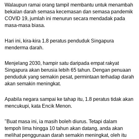
Walaupun ramai orang tampil membantu untuk menambah
Sederhana:
B-
bekalan darah semasa kecemasan dan semasa pandemik
COVID 19, jumlah ini menurun secara mendadak pada
Mencukupi
: A +, B +, AB +, A-, O-
masa-masa biasa.
Menurut Penguasa Sains Kesihatan,
Hari ini, kira-kira 1.8 peratus penduduk Singapura
Kumpulan O adalah jenis darah universal
menderma darah.
untuk pemindahan sel merah. Ia digunakan
semasa kecemasan apabila kumpulan darah
Menjelang 2030, hampir satu daripada empat rakyat
pesakit tidak diketahui.
Singapura akan berusia lebih 65 tahun. Dengan penuaan
penduduk yang semakin pesat, permintaan terhadap darah
akan semakin meningkat.
Apabila negara sampai ke tahap itu, 1.8 peratus tidak akan
mencukupi, kata Encik Menon.
"Buat masa ini, ia masih boleh diurus. Tetapi dalam
tempoh lima hingga 10 tahun akan datang, anda akan
melihat penggunaan darah semakin meningkat, oleh itu