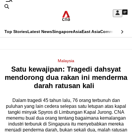
Skip
Search
to
Edition Menu
CNAR
My
main
Feed
Sign
Search
In
content
This
Top Stories
Latest News
Singapore
Asia
East Asia
Commentary
Ins
menu
CNAR
browser
Primary
CNAR
ADVERTISEMENT
is
Menu
Secondary
Malaysia
no
Satu kewajipan: Tragedi dahsyat
Menu
longer
mendorong dua rakan ini menderma
supported
darah ratusan kali
Dalam tragedi 45 tahun lalu, 76 orang terbunuh dan
We
puluhan yang lain cedera selepas satu letupan atas kapal
know
tangki minyak Spyros di Limbungan Kapal Jurong. CNA
it's
menemu bual dua orang tentang bagaimana kemalangan
a
industri terburuk di Singapura itu menyebabkan mereka
menjadi penderma darah, bukan sekali dua, malah ratusan
hassle