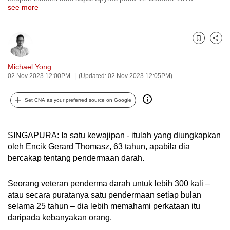
see more
can
possibly
be.
Bookmark
Share
To
Michael Yong
continue,
02 Nov 2023 12:00PM
(Updated: 02 Nov 2023 12:05PM)
upgrade
to
Set CNA as your preferred source on Google
a
supported
SINGAPURA: Ia satu kewajipan - itulah yang diungkapkan
browser
oleh Encik Gerard Thomasz, 63 tahun, apabila dia
or,
bercakap tentang pendermaan darah.
for
the
Seorang veteran penderma darah untuk lebih 300 kali –
finest
atau secara puratanya satu pendermaan setiap bulan
experience,
selama 25 tahun – dia lebih memahami perkataan itu
download
daripada kebanyakan orang.
the