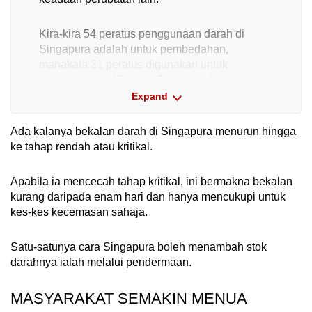
Kira-kira 54 peratus penggunaan darah di
Singapura adalah untuk pembedahan,
manakala 31 peratus digunakan untuk
perubatan am. Kira-kira 9 peratus digunakan
oleh mereka yang mempunyai penyakit darah,
Expand
dan 6 peratus digunakan untuk kemalangan
dan kecemasan.
Ada kalanya bekalan darah di Singapura menurun hingga
ke tahap rendah atau kritikal.
Apabila bekalan darah mencapai tahap kritikal,
pembedahan elektif terpaksa ditangguhkan
Apabila ia mencecah tahap kritikal, ini bermakna bekalan
untuk mengekalkan stok bagi kecemasan
kurang daripada enam hari dan hanya mencukupi untuk
penyelamatan nyawa
kes-kes kecemasan sahaja.
Ini adalah tahap bekalan darah semasa
Satu-satunya cara Singapura boleh menambah stok
pada 13 Oktober:
darahnya ialah melalui pendermaan.
Rendah:
O +, AB-
MASYARAKAT SEMAKIN MENUA