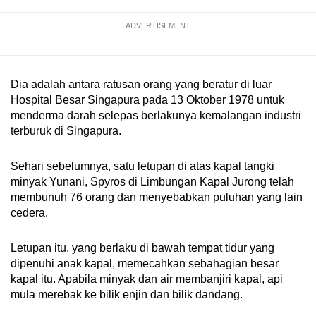
mobile
ADVERTISEMENT
app.
Upgraded
Dia adalah antara ratusan orang yang beratur di luar
but
Hospital Besar Singapura pada 13 Oktober 1978 untuk
still
menderma darah selepas berlakunya kemalangan industri
having
terburuk di Singapura.
issues?
Contact
Sehari sebelumnya, satu letupan di atas kapal tangki
us
minyak Yunani, Spyros di Limbungan Kapal Jurong telah
membunuh 76 orang dan menyebabkan puluhan yang lain
cedera.
Letupan itu, yang berlaku di bawah tempat tidur yang
dipenuhi anak kapal, memecahkan sebahagian besar
kapal itu. Apabila minyak dan air membanjiri kapal, api
mula merebak ke bilik enjin dan bilik dandang.