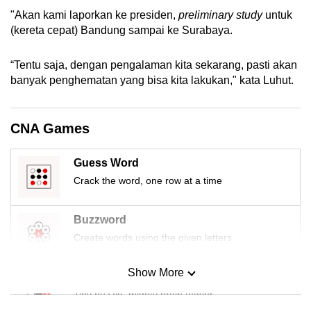
mobile
"Akan kami laporkan ke presiden,
preliminary study
untuk
app.
(kereta cepat) Bandung sampai ke Surabaya.
“Tentu saja, dengan pengalaman kita sekarang, pasti akan
Upgraded
banyak penghematan yang bisa kita lakukan," kata Luhut.
but
still
having
CNA Games
issues?
Contact
Guess Word
us
Crack the word, one row at a time
Buzzword
Create words using the given letters
Show More
Mini Sudoku
Tiny puzzle, mighty brain teaser