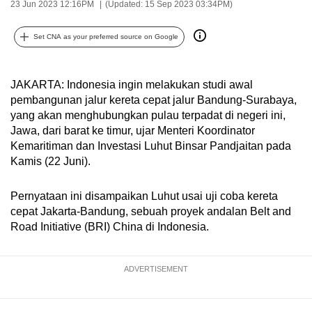
23 Jun 2023 12:16PM
(Updated: 15 Sep 2023 03:34PM)
can
possibly
Set CNA as your preferred source on Google
be.
To
JAKARTA: Indonesia ingin melakukan studi awal
continue,
pembangunan jalur kereta cepat jalur Bandung-Surabaya,
upgrade
yang akan menghubungkan pulau terpadat di negeri ini,
Jawa, dari barat ke timur, ujar Menteri Koordinator
to
Kemaritiman dan Investasi Luhut Binsar Pandjaitan pada
a
Kamis (22 Juni).
supported
browser
Pernyataan ini disampaikan Luhut usai uji coba kereta
or,
cepat Jakarta-Bandung, sebuah proyek andalan Belt and
for
Road Initiative (BRI) China di Indonesia.
the
finest
ADVERTISEMENT
experience,
download
the