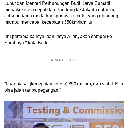
Luhut dan Menteri Perhubungan Budi Karya Sumadi
Mini Crossword
menaiki kereta cepat dari Bandung ke Jakarta dalam uji
coba pertama moda transportasi komuter yang digadang
Small grid, big challenge
mampu mencapai kecepatan 350km/jam itu.
Word Search
"Ini pertama kalinya, dan insya Allah, akan sampai ke
Spot as many words as you can
Surabaya," kata Budi.
Show Less
ADVERTISEMENT
"Luar biasa, (kecepatan kereta) 350km/jam, dan stabil. Kita
bisa jalan tanpa pegangan."