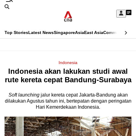
Skip
Search
to
Edition Menu
CNAR
My
main
Feed
Sign
Search
In
content
This
Top Stories
Latest News
Singapore
Asia
East Asia
Commentary
Ins
menu
CNAR
browser
Primary
CNAR
ADVERTISEMENT
is
Menu
Secondary
Indonesia
no
Indonesia akan lakukan studi awal
Menu
longer
rute kereta cepat Bandung-Surabaya
supported
Soft launching
jalur kereta cepat Jakarta-Bandung akan
dilakukan Agustus tahun ini, bertepatan dengan peringatan
We
Hari Kemerdekaan Indonesia.
know
it's
a
hassle