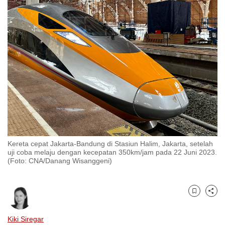
to
switch
browsers
but
we
want
your
experience
with
CNA
to
Kereta cepat Jakarta-Bandung di Stasiun Halim, Jakarta, setelah
be
uji coba melaju dengan kecepatan 350km/jam pada 22 Juni 2023.
fast,
(Foto: CNA/Danang Wisanggeni)
secure
and
the
Bookmark
Share
best
Kiki Siregar
it