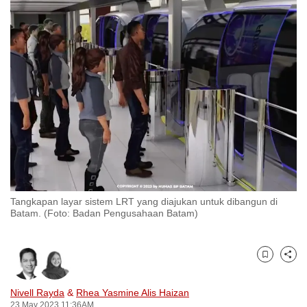
to
switch
browsers
but
we
want
your
experience
with
CNA
to
be
Tangkapan layar sistem LRT yang diajukan untuk dibangun di
Batam. (Foto: Badan Pengusahaan Batam)
fast,
secure
and
Bookmark
Share
the
best
Nivell Rayda
&
Rhea Yasmine Alis Haizan
it
23 May 2023 11:36AM