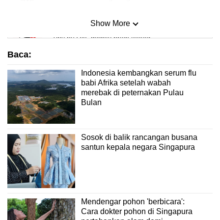
Show More
Mini Sudoku
Tiny puzzle, mighty brain teaser
Baca:
Mini Crossword
Indonesia kembangkan serum flu
Small grid, big challenge
babi Afrika setelah wabah
merebak di peternakan Pulau
Bulan
Word Search
Spot as many words as you can
Sosok di balik rancangan busana
santun kepala negara Singapura
Show Less
Mendengar pohon 'berbicara':
Cara dokter pohon di Singapura