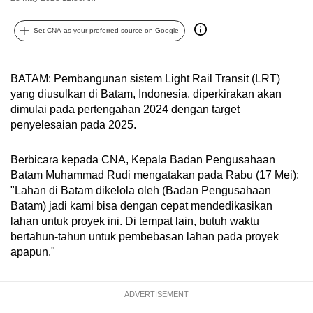
can
possibly
Set CNA as your preferred source on Google
be.
BATAM: Pembangunan sistem Light Rail Transit (LRT)
To
yang diusulkan di Batam, Indonesia, diperkirakan akan
continue,
dimulai pada pertengahan 2024 dengan target
upgrade
penyelesaian pada 2025.
to
a
Berbicara kepada CNA, Kepala Badan Pengusahaan
supported
Batam Muhammad Rudi mengatakan pada Rabu (17 Mei):
browser
"Lahan di Batam dikelola oleh (Badan Pengusahaan
or,
Batam) jadi kami bisa dengan cepat mendedikasikan
for
lahan untuk proyek ini. Di tempat lain, butuh waktu
bertahun-tahun untuk pembebasan lahan pada proyek
the
apapun."
finest
experience,
download
ADVERTISEMENT
the