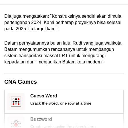
mobile
app.
Dia juga mengatakan: "Konstruksinya sendiri akan dimulai
pertengahan 2024. Kami berharap proyeknya bisa selesai
pada 2025. Itu target kami."
Upgraded
but
Dalam pernyataannya bulan lalu, Rudi yang juga walikota
still
Batam mengumumkan rencananya untuk membangun
having
sistem transportasi massal LRT untuk mengurangi
issues?
kepadatan dan "menjadikan Batam kota modern".
Contact
us
CNA Games
Guess Word
Crack the word, one row at a time
Buzzword
Create words using the given letters