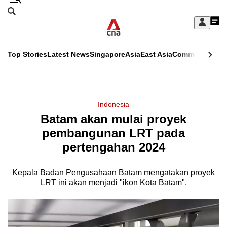
Skip
Search
to
Edition Menu
CNAR
My
main
Feed
Sign
Search
In
content
This
Top Stories
Latest News
Singapore
Asia
East Asia
Commentary
Ins
menu
CNAR
browser
Primary
CNAR
ADVERTISEMENT
is
Menu
Secondary
Indonesia
no
Batam akan mulai proyek
Menu
longer
pembangunan LRT pada
supported
pertengahan 2024
Kepala Badan Pengusahaan Batam mengatakan proyek
We
LRT ini akan menjadi "ikon Kota Batam".
know
it's
a
hassle