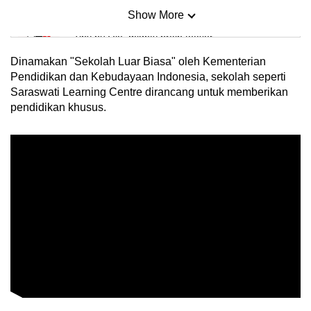
Show More
Mini Sudoku
Tiny puzzle, mighty brain teaser
Dinamakan "Sekolah Luar Biasa" oleh Kementerian
Mini Crossword
Pendidikan dan Kebudayaan Indonesia, sekolah seperti
Saraswati Learning Centre dirancang untuk memberikan
Small grid, big challenge
pendidikan khusus.
Word Search
Spot as many words as you can
Show Less