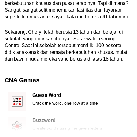
berkebutuhan khusus dan pusat terapinya. Tapi di mana?
mobile
Sangat, sangat sulit menemukan fasilitas dan layanan
app.
seperti itu untuk anak saya," kata ibu berusia 41 tahun ini.
Upgraded
Sekarang, Cheryl telah berusia 13 tahun dan belajar di
sekolah yang didirikan ibunya - Saraswati Learning
but
Centre. Saat ini sekolah tersebut memiliki 100 peserta
still
didik anak-anak dan remaja berkebutuhan khusus, mulai
having
dari bayi hingga mereka yang berusia di atas 18 tahun.
issues?
Contact
us
CNA Games
Guess Word
Crack the word, one row at a time
Buzzword
Create words using the given letters