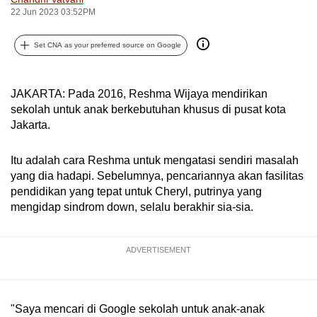
22 Jun 2023 03:52PM
can
possibly
Set CNA as your preferred source on Google
be.
To
JAKARTA: Pada 2016, Reshma Wijaya mendirikan
continue,
sekolah untuk anak berkebutuhan khusus di pusat kota
upgrade
Jakarta.
to
a
Itu adalah cara Reshma untuk mengatasi sendiri masalah
supported
yang dia hadapi. Sebelumnya, pencariannya akan fasilitas
browser
pendidikan yang tepat untuk Cheryl, putrinya yang
or,
mengidap sindrom down, selalu berakhir sia-sia.
for
the
ADVERTISEMENT
finest
experience,
download
"Saya mencari di Google sekolah untuk anak-anak
the