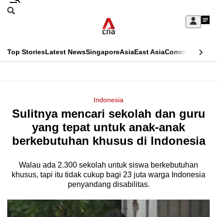
Skip
Search
to
Edition Menu
CNAR
My
main
Feed
Sign
Search
In
content
This
Top Stories
Latest News
Singapore
Asia
East Asia
Commentary
Ins
menu
CNAR
browser
Primary
CNAR
ADVERTISEMENT
is
Menu
Secondary
Indonesia
no
Sulitnya mencari sekolah dan guru
Menu
longer
yang tepat untuk anak-anak
supported
berkebutuhan khusus di Indonesia
Walau ada 2.300 sekolah untuk siswa berkebutuhan
We
khusus, tapi itu tidak cukup bagi 23 juta warga Indonesia
know
penyandang disabilitas.
it's
a
hassle