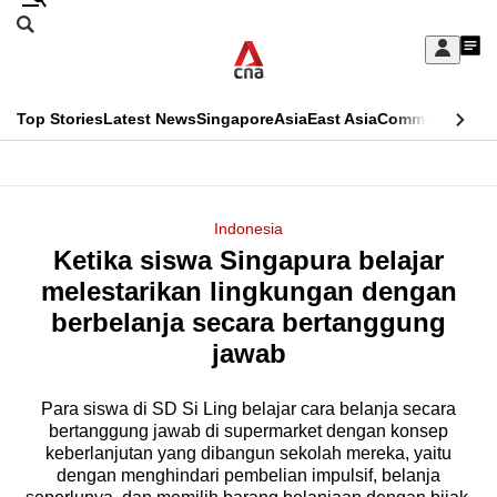
Skip
Search
to
Edition Menu
CNAR
My
main
Feed
Sign
Search
In
content
This
Top Stories
Latest News
Singapore
Asia
East Asia
Commentary
Ins
menu
CNAR
browser
Primary
CNAR
ADVERTISEMENT
is
Menu
Secondary
Indonesia
no
Ketika siswa Singapura belajar
Menu
longer
melestarikan lingkungan dengan
supported
berbelanja secara bertanggung
jawab
We
know
Para siswa di SD Si Ling belajar cara belanja secara
bertanggung jawab di supermarket dengan konsep
it's
keberlanjutan yang dibangun sekolah mereka, yaitu
a
dengan menghindari pembelian impulsif, belanja
hassle