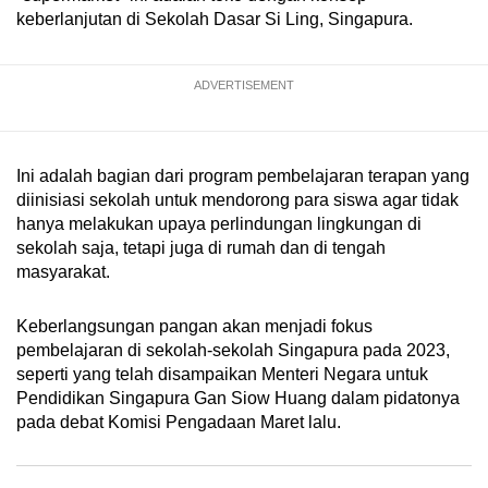
mobile
keberlanjutan di Sekolah Dasar Si Ling, Singapura.
app.
ADVERTISEMENT
Upgraded
but
still
Ini adalah bagian dari program pembelajaran terapan yang
having
diinisiasi sekolah untuk mendorong para siswa agar tidak
issues?
hanya melakukan upaya perlindungan lingkungan di
Contact
sekolah saja, tetapi juga di rumah dan di tengah
masyarakat.
us
Keberlangsungan pangan akan menjadi fokus
pembelajaran di sekolah-sekolah Singapura pada 2023,
seperti yang telah disampaikan Menteri Negara untuk
Pendidikan Singapura Gan Siow Huang dalam pidatonya
pada debat Komisi Pengadaan Maret lalu.