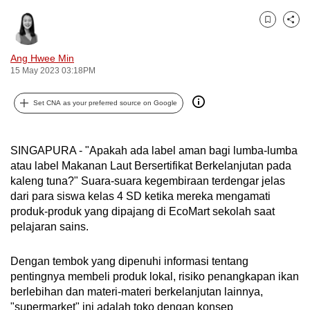
can
Bookmark
Share
possibly
be.
Ang Hwee Min
15 May 2023 03:18PM
To
continue,
Set CNA as your preferred source on Google
upgrade
to
a
SINGAPURA - "Apakah ada label aman bagi lumba-lumba
supported
atau label Makanan Laut Bersertifikat Berkelanjutan pada
kaleng tuna?" Suara-suara kegembiraan terdengar jelas
browser
dari para siswa kelas 4 SD ketika mereka mengamati
or,
produk-produk yang dipajang di EcoMart sekolah saat
for
pelajaran sains.
the
finest
Dengan tembok yang dipenuhi informasi tentang
experience,
pentingnya membeli produk lokal, risiko penangkapan ikan
download
berlebihan dan materi-materi berkelanjutan lainnya,
the
"supermarket" ini adalah toko dengan konsep