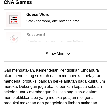
CNA Games
Guess Word
Crack the word, one row at a time
Buzzword
Create words using the given letters
Show More
Mini Sudoku
Tiny puzzle, mighty brain teaser
Gan mengatakan, Kementerian Pendidikan Singapura
Mini Crossword
akan mendukung sekolah dalam memberikan pelajaran
mengenai produksi pangan berkelanjutan pada kurikulum
Small grid, big challenge
mereka. Dukungan juga akan diberikan kepada sekolah-
sekolah untuk membangun fasilitas bagi siswa dalam
Word Search
mempraktikkan apa yang mereka pelajari mengenai
Spot as many words as you can
produksi makanan dan pengelolaan limbah makanan.