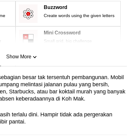
Buzzword
ime
Create words using the given letters
Mini Crossword
r
Small grid, big challenge
Show More
n
ebagian besar tak tersentuh pembangunan. Mobil
numpang melintasi jalanan pulau yang bersih,
Show Less
en, Starbucks, atau bar koktail murah yang banyak
, absen keberadaannya di Koh Mak.
sih terlalu dini. Hampir tidak ada pergerakan
bir pantai.