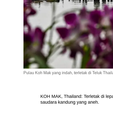
fast,
secure
and
the
best
it
can
possibly
be.
Pulau Koh Mak yang indah, terletak di Teluk Thai
To
continue,
upgrade
to
KOH MAK, Thailand: Terletak di lepa
saudara kandung yang aneh.
a
supported