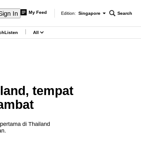
My Feed
Sign In
Edition:
Singapore
Search
CNAR
Edition Menu
Search
ch
Listen
All
menu
iland, tempat
lambat
pertama di Thailand
an.