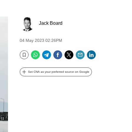
Jack Board
04 May 2023 02:26PM
WhatsApp
Telegram
Facebook
Twitter
Email
LinkedIn
Bookmark
Set CNA as your preferred source on Google