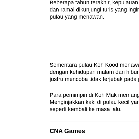
Beberapa tahun terakhir, kepulauan
browser
dan ramai dikunjungi turis yang in
or,
pulau yang menawan.
for
the
finest
experience,
download
Sementara pulau Koh Kood menawa
the
dengan kehidupan malam dan hiburan
mobile
justru mencoba tidak terjebak pada 
app.
Para pemimpin di Koh Mak memang
Menginjakkan kaki di pulau kecil ya
Upgraded
seperti kembali ke masa lalu.
but
still
CNA Games
having