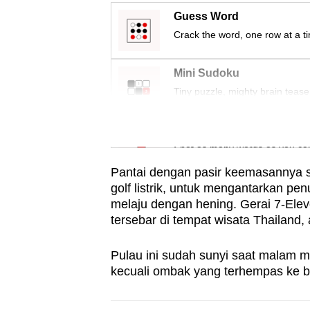
issues?
Guess Word
Contact
Crack the word, one row at a t
us
Mini Sudoku
Tiny puzzle, mighty brain tease
Word Search
Spot as many words as you ca
Pantai dengan pasir keemasannya s
golf listrik, untuk mengantarkan pe
melaju dengan hening. Gerai 7-Elev
tersebar di tempat wisata Thailand
Pulau ini sudah sunyi saat malam ma
kecuali ombak yang terhempas ke bi