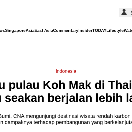
ews
Singapore
Asia
East Asia
Commentary
Insider
TODAY
Lifestyle
Wat
ADVERTISEMENT
Indonesia
au pulau Koh Mak di Tha
 seakan berjalan lebih 
Bumi, CNA mengunjungi destinasi wisata rendah karbon 
n dampaknya terhadap pembangunan yang berkelanjut