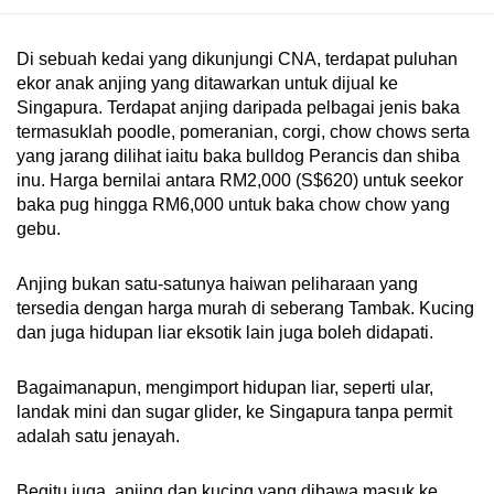
mobile
app.
Di sebuah kedai yang dikunjungi CNA, terdapat puluhan
ekor anak anjing yang ditawarkan untuk dijual ke
Singapura. Terdapat anjing daripada pelbagai jenis baka
Upgraded
termasuklah poodle, pomeranian, corgi, chow chows serta
but
yang jarang dilihat iaitu baka bulldog Perancis dan shiba
still
inu. Harga bernilai antara RM2,000 (S$620) untuk seekor
having
baka pug hingga RM6,000 untuk baka chow chow yang
issues?
gebu.
Contact
us
Anjing bukan satu-satunya haiwan peliharaan yang
tersedia dengan harga murah di seberang Tambak. Kucing
dan juga hidupan liar eksotik lain juga boleh didapati.
Bagaimanapun, mengimport hidupan liar, seperti ular,
landak mini dan sugar glider, ke Singapura tanpa permit
adalah satu jenayah.
Begitu juga, anjing dan kucing yang dibawa masuk ke