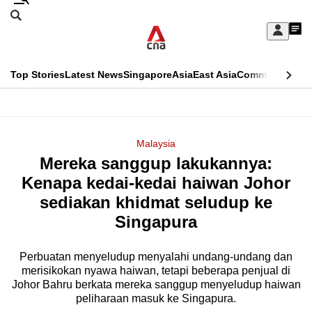
Skip
Search
to
Edition Menu
CNAR
My
main
Feed
Sign
Search
In
content
This
Top Stories
Latest News
Singapore
Asia
East Asia
Commentary
Ins
menu
CNAR
browser
Primary
CNAR
ADVERTISEMENT
is
Menu
Secondary
Malaysia
no
Mereka sanggup lakukannya:
Menu
longer
Kenapa kedai-kedai haiwan Johor
supported
sediakan khidmat seludup ke
Singapura
We
know
Perbuatan menyeludup menyalahi undang-undang dan
merisikokan nyawa haiwan, tetapi beberapa penjual di
it's
Johor Bahru berkata mereka sanggup menyeludup haiwan
a
peliharaan masuk ke Singapura.
hassle