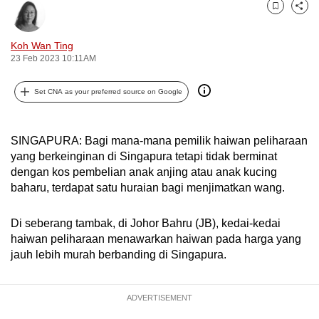
can
Bookmark
Share
possibly
Koh Wan Ting
be.
23 Feb 2023 10:11AM
To
Set CNA as your preferred source on Google
continue,
upgrade
to
SINGAPURA: Bagi mana-mana pemilik haiwan peliharaan
a
yang berkeinginan di Singapura tetapi tidak berminat
supported
dengan kos pembelian anak anjing atau anak kucing
baharu, terdapat satu huraian bagi menjimatkan wang.
browser
or,
Di seberang tambak, di Johor Bahru (JB), kedai-kedai
for
haiwan peliharaan menawarkan haiwan pada harga yang
the
jauh lebih murah berbanding di Singapura.
finest
experience,
download
ADVERTISEMENT
the