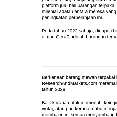
browser
platform jual-beli barangan terpaka
milenial adalah antara mereka yan
or,
peningkatan perbelanjaan ini.
for
the
Pada tahun 2022 sahaja, didapati b
finest
almari Gen-Z adalah barangan terp
experience,
download
the
mobile
app.
Berkenaan barang mewah terpakai k
ResearchAndMarkets.com meramalka
Upgraded
tahun 2028.
but
Baik kerana untuk memenuhi keing
still
vintaj, atau pun kerana mahu menjal
having
membazir, ini semua menyumbang k