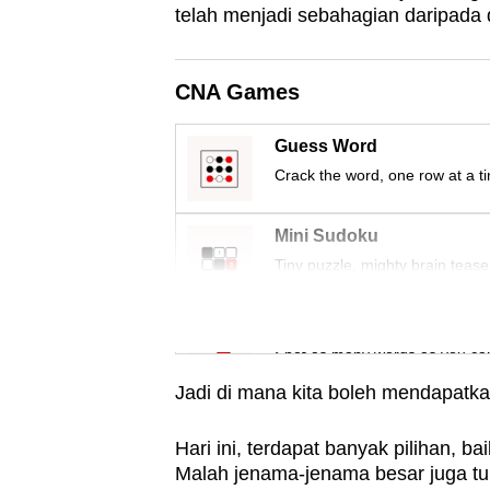
issues?
telah menjadi sebahagian daripada 
Contact
us
CNA Games
Guess Word
Crack the word, one row at a t
Mini Sudoku
Tiny puzzle, mighty brain tease
Word Search
Spot as many words as you ca
Jadi di mana kita boleh mendapatka
Hari ini, terdapat banyak pilihan, ba
Malah jenama-jenama besar juga tur