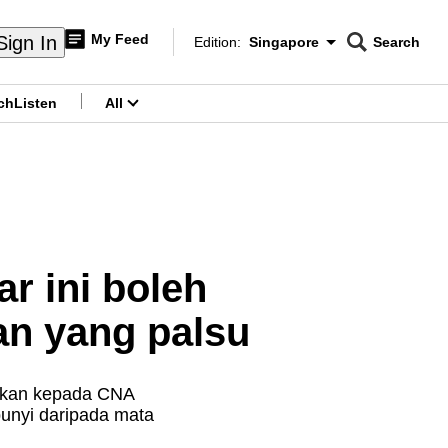
My Feed
Sign In
Edition:
Singapore
Search
CNAR
Edition Menu
Search
ch
Listen
All
menu
r ini boleh
an yang palsu
ahkan kepada CNA
bunyi daripada mata