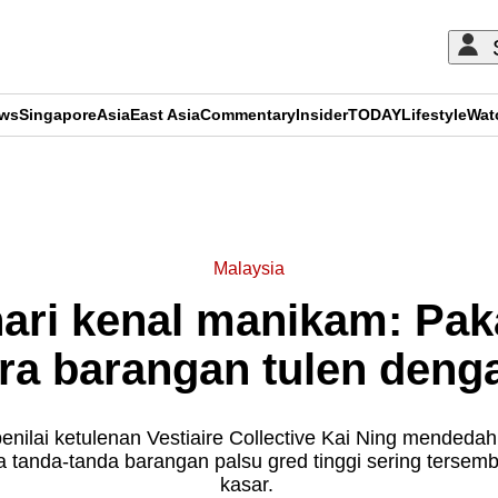
ews
Singapore
Asia
East Asia
Commentary
Insider
TODAY
Lifestyle
Wat
ADVERTISEMENT
Malaysia
ari kenal manikam: Paka
ra barangan tulen deng
enilai ketulenan Vestiaire Collective Kai Ning mended
a tanda-tanda barangan palsu gred tinggi sering tersem
kasar.