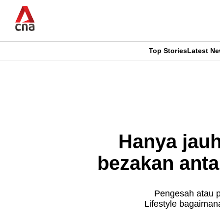
Skip
to
main
content
Top Stories
Latest N
CNAR
CNAR
Primary
This
Secondary
Menu
browser
Menu
is
Hanya jauh
no
bezakan anta
longer
supported
Pengesah atau p
Lifestyle bagaiman
We