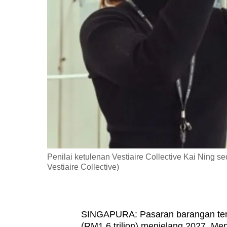
fast,
secure
and
the
best
it
can
possibly
be.
To
Penilai ketulenan Vestiaire Collective Kai Ning 
continue,
Vestiaire Collective)
upgrade
to
a
SINGAPURA:
Pasaran barangan ter
supported
(RM1.6 trilion) menjelang 2027. Me