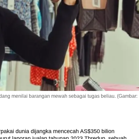
sedang menilai barangan mewah sebagai tugas beliau. (Gambar:
pakai dunia dijangka mencecah AS$350 bilion
nurut laporan jualan tahunan 2023 Thredup, sebuah