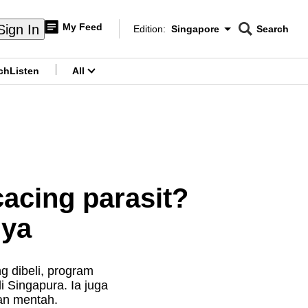
My Feed
Sign In
Edition:
Singapore
Search
CNAR
Edition Menu
Search
ch
Listen
All
menu
cacing parasit?
nya
 dibeli, program
i Singapura. Ia juga
an mentah.