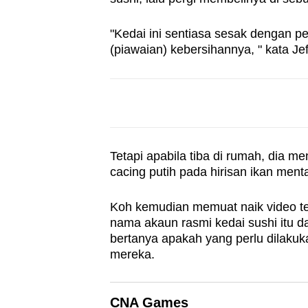
browser
or,
"Kedai ini sentiasa sesak dengan p
(piawaian) kebersihannya, " kata Jef
for
the
finest
experience,
download
the
Tetapi apabila tiba di rumah, dia m
mobile
cacing putih pada hirisan ikan menta
app.
Koh kemudian memuat naik video t
nama akaun rasmi kedai sushi itu d
Upgraded
bertanya apakah yang perlu dilakuk
but
mereka.
still
having
CNA Games