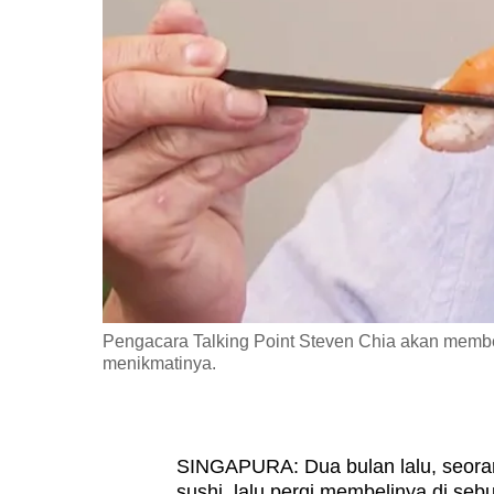
fast,
secure
and
the
best
it
can
possibly
be.
To
Pengacara Talking Point Steven Chia akan member
continue,
menikmatinya.
upgrade
to
a
SINGAPURA: Dua bulan lalu, seoran
supported
sushi, lalu pergi membelinya di se