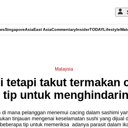
ews
Singapore
Asia
East Asia
Commentary
Insider
TODAY
Lifestyle
Wat
ADVERTISEMENT
Malaysia
tetapi takut termakan 
i tip untuk menghindari
n di mana pelanggan menemui cacing dalam sashimi yang
ukan tinjauan mengenai keselamatan sushi yang dijual d
 beberapa tip untuk memeriksa adanya parasit dalam ik