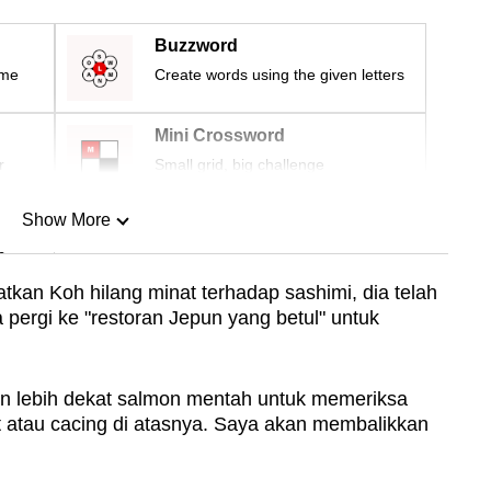
Buzzword
ime
Create words using the given letters
Mini Crossword
r
Small grid, big challenge
Show More
n
tkan Koh hilang minat terhadap sashimi, dia telah
pergi ke "restoran Jepun yang betul" untuk
Show Less
n lebih dekat salmon mentah untuk memeriksa
t atau cacing di atasnya. Saya akan membalikkan