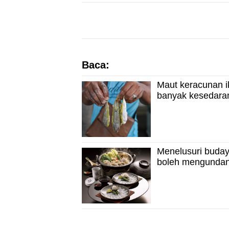
Baca:
Maut keracunan ik
banyak kesedaran
Menelusuri buday
boleh mengunda