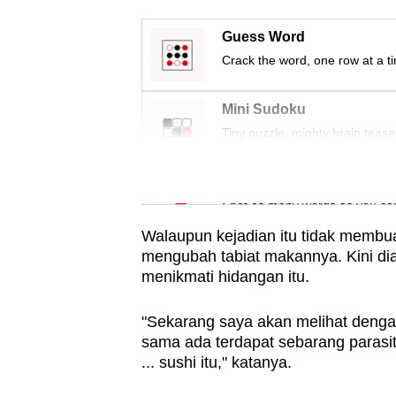
issues?
Contact
Guess Word
us
Crack the word, one row at a t
Mini Sudoku
Tiny puzzle, mighty brain tease
Word Search
Spot as many words as you ca
Walaupun kejadian itu tidak membua
mengubah tabiat makannya. Kini dia 
menikmati hidangan itu.
"Sekarang saya akan melihat denga
sama ada terdapat sebarang parasi
... sushi itu," katanya.