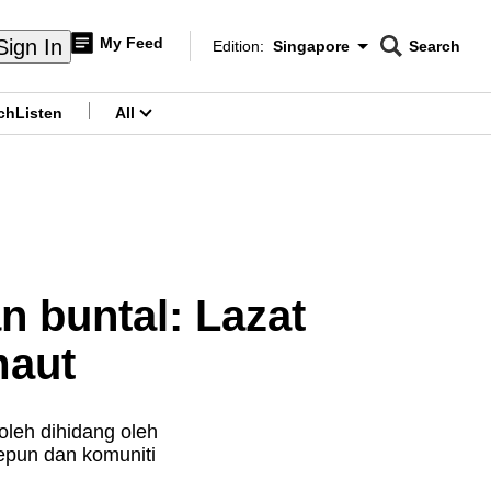
My Feed
Sign In
Edition:
Singapore
Search
CNAR
Edition Menu
Search
ch
Listen
All
menu
 buntal: Lazat
maut
leh dihidang oleh
epun dan komuniti