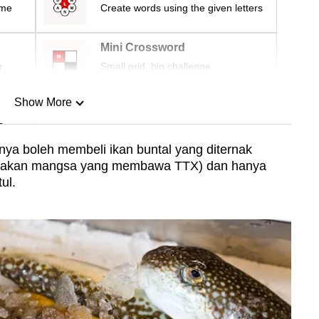
ime
Create words using the given letters
Mini Crossword
r
Small grid, big challenge
Show More
n
nya boleh membeli ikan buntal yang diternak
emakan mangsa yang membawa TTX) dan hanya
Show Less
ul.