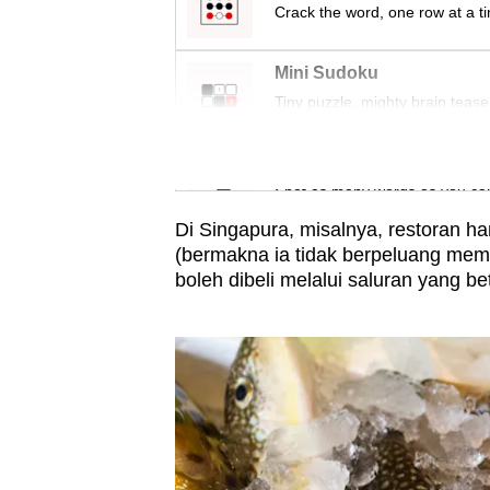
Crack the word, one row at a t
Mini Sudoku
Tiny puzzle, mighty brain tease
Word Search
Spot as many words as you ca
Di Singapura, misalnya, restoran ha
(bermakna ia tidak berpeluang m
boleh dibeli melalui saluran yang bet