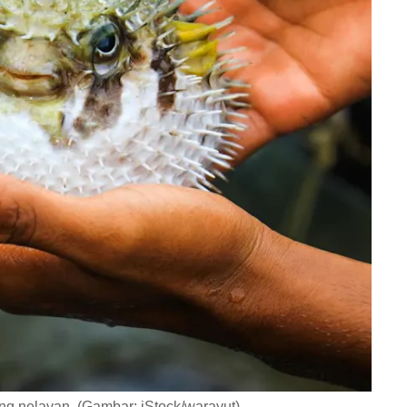
ng nelayan. (Gambar: iStock/warayut)