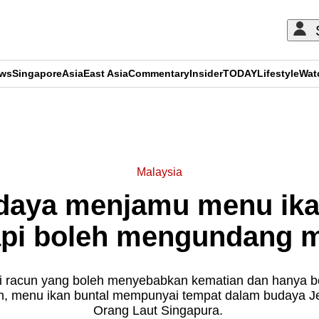
ews
Singapore
Asia
East Asia
Commentary
Insider
TODAY
Lifestyle
Wat
ADVERTISEMENT
Malaysia
daya menjamu menu ikan
api boleh mengundang 
i racun yang boleh menyebabkan kematian dan hanya bo
tih, menu ikan buntal mempunyai tempat dalam budaya J
Orang Laut Singapura.