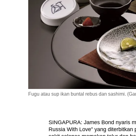
fast,
secure
and
the
best
it
can
possibly
be.
To
Fugu atau sup ikan buntal rebus dan sashimi. (Ga
continue,
upgrade
to
SINGAPURA: James Bond nyaris mau
a
Russia With Love” yang diterbitkan
supported