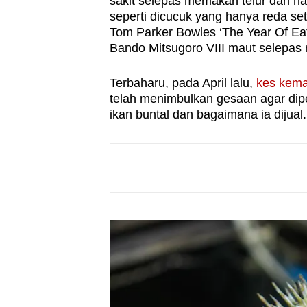
sakit selepas memakan telur dan hat
browser
seperti dicucuk yang hanya reda se
or,
Tom Parker Bowles ‘The Year Of Eat
Bando Mitsugoro VIII maut selepas
for
the
Terbaharu, pada April lalu,
kes kema
finest
telah menimbulkan gesaan agar dip
experience,
ikan buntal dan bagaimana ia dijual.
download
the
mobile
app.
Upgraded
but
still
having