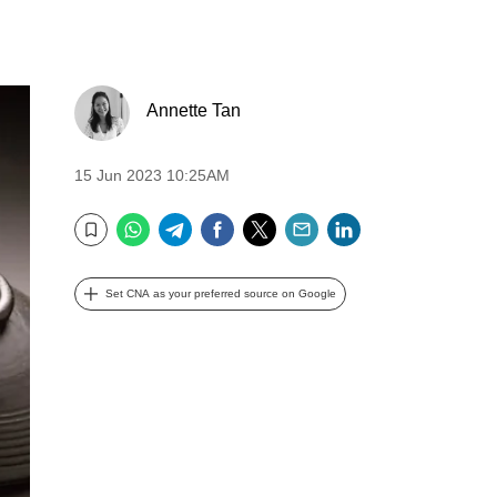
Annette Tan
15 Jun 2023 10:25AM
WhatsApp
Telegram
Facebook
Twitter
Email
LinkedIn
Bookmark
Set CNA as your preferred source on Google