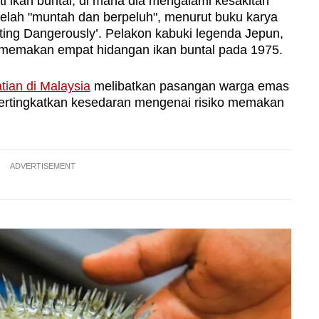
i ikan buntal, di mana dia mengalami kesakitan
telah "muntah dan berpeluh", menurut buku karya
ing Dangerously’. Pelakon kabuki legenda Jepun,
 memakan empat hidangan ikan buntal pada 1975.
tian di Malaysia
melibatkan pasangan warga emas
ertingkatkan kesedaran mengenai risiko memakan
ADVERTISEMENT