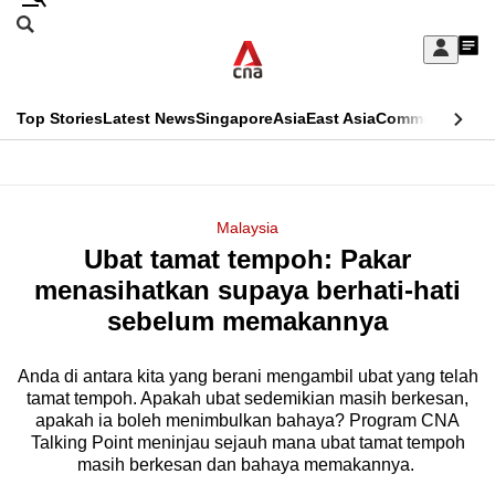
Skip
Search
to
Edition Menu
CNAR
My
main
Feed
Sign
Search
In
content
This
Top Stories
Latest News
Singapore
Asia
East Asia
Commentary
Ins
menu
CNAR
browser
Primary
CNAR
ADVERTISEMENT
is
Menu
Secondary
Malaysia
no
Ubat tamat tempoh: Pakar
Menu
longer
menasihatkan supaya berhati-hati
supported
sebelum memakannya
Anda di antara kita yang berani mengambil ubat yang telah
We
tamat tempoh. Apakah ubat sedemikian masih berkesan,
know
apakah ia boleh menimbulkan bahaya? Program CNA
it's
Talking Point meninjau sejauh mana ubat tamat tempoh
a
masih berkesan dan bahaya memakannya.
hassle