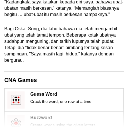
"Kadangkala saya katakan kepada diri saya, bahawa ubat-
mobile
ubatan masih berkesan,” katanya. “Memanglah biasanya
app.
begitu … ubat-ubat itu masih berkesan nampaknya.”
Bagi Oskar Song, dia tahu bahawa dia telah mengambil
Upgraded
ubat yang telah tamat tempoh. Beberapa kotak ubatnya
but
sudahpun menguning, dan tarikh luputnya telah pudar.
still
Tetapi dia "tidak benar-benar" bimbang tentang kesan
having
sampingan. "Saya masih lagi hidup," katanya dengan
issues?
bergurau.
Contact
us
CNA Games
Guess Word
Crack the word, one row at a time
Buzzword
Create words using the given letters