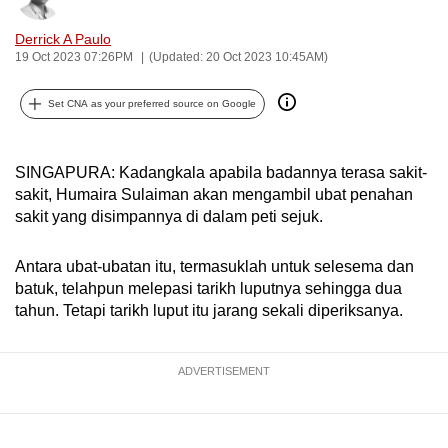
can
Derrick A Paulo
possibly
19 Oct 2023 07:26PM
(Updated: 20 Oct 2023 10:45AM)
be.
Set CNA as your preferred source on Google
To
continue,
upgrade
SINGAPURA: Kadangkala apabila badannya terasa sakit-
to
sakit, Humaira Sulaiman akan mengambil ubat penahan
a
sakit yang disimpannya di dalam peti sejuk.
supported
browser
Antara ubat-ubatan itu, termasuklah untuk selesema dan
batuk, telahpun melepasi tarikh luputnya sehingga dua
or,
tahun. Tetapi tarikh luput itu jarang sekali diperiksanya.
for
the
finest
ADVERTISEMENT
experience,
download
the