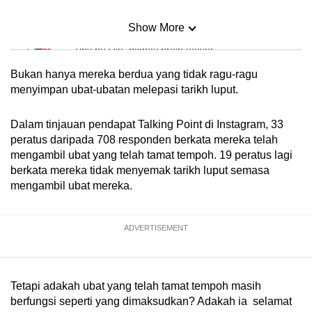
Show More
Mini Sudoku
Tiny puzzle, mighty brain teaser
Bukan hanya mereka berdua yang tidak ragu-ragu
Mini Crossword
menyimpan ubat-ubatan melepasi tarikh luput.
Small grid, big challenge
Dalam tinjauan pendapat Talking Point di Instagram, 33
peratus daripada 708 responden berkata mereka telah
Word Search
mengambil ubat yang telah tamat tempoh. 19 peratus lagi
Spot as many words as you can
berkata mereka tidak menyemak tarikh luput semasa
mengambil ubat mereka.
Show Less
ADVERTISEMENT
Tetapi adakah ubat yang telah tamat tempoh masih
berfungsi seperti yang dimaksudkan? Adakah ia selamat