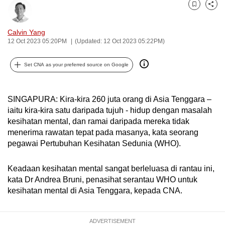
can
Bookmark
Share
possibly
Calvin Yang
be.
12 Oct 2023 05:20PM
(Updated: 12 Oct 2023 05:22PM)
To
Set CNA as your preferred source on Google
continue,
upgrade
to
SINGAPURA: Kira-kira 260 juta orang di Asia Tenggara –
a
iaitu kira-kira satu daripada tujuh - hidup dengan masalah
supported
kesihatan mental, dan ramai daripada mereka tidak
menerima rawatan tepat pada masanya, kata seorang
browser
pegawai Pertubuhan Kesihatan Sedunia (WHO).
or,
for
Keadaan kesihatan mental sangat berleluasa di rantau ini,
the
kata Dr Andrea Bruni, penasihat serantau WHO untuk
finest
kesihatan mental di Asia Tenggara, kepada CNA.
experience,
download
the
ADVERTISEMENT