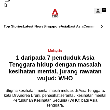
Skip
Search
to
Edition Menu
CNAR
My
main
Feed
Sign
Search
In
content
This
Top Stories
Latest News
Singapore
Asia
East Asia
Commentary
Ins
menu
CNAR
browser
Primary
CNAR
ADVERTISEMENT
is
Menu
Secondary
Malaysia
no
1 daripada 7 penduduk Asia
Menu
longer
Tenggara hidup dengan masalah
supported
kesihatan mental, jurang rawatan
wujud: WHO
We
know
Stigma kesihatan mental masih meluas di Asia Tenggara,
kata Dr Andrea Bruni, penasihat serantau kesihatan mental
it's
Pertubuhan Kesihatan Sedunia (WHO) bagi Asia
a
Tenggara.
hassle