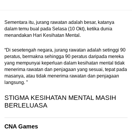
mobile
app.
Sementara itu, jurang rawatan adalah besar, katanya
dalam temu bual pada Selasa (10 Okt), ketika dunia
Upgraded
menandakan Hari Kesihatan Mental.
but
still
“Di sesetengah negara, jurang rawatan adalah setinggi 90
having
peratus, bermakna sehingga 90 peratus daripada mereka
issues?
yang mempunyai keperluan dalam kesihatan mental tidak
Contact
menerima rawatan dan penjagaan yang sesuai, tepat pada
us
masanya, atau tidak menerima rawatan dan penjagaan
langsung. ”
STIGMA KESIHATAN MENTAL MASIH
BERLELUASA
CNA Games