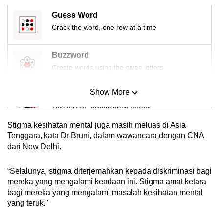
Guess Word
Crack the word, one row at a time
Buzzword
Create words using the given letters
Show More
Mini Sudoku
Tiny puzzle, mighty brain teaser
Stigma kesihatan mental juga masih meluas di Asia
Mini Crossword
Tenggara, kata Dr Bruni, dalam wawancara dengan CNA
dari New Delhi.
Small grid, big challenge
“Selalunya, stigma diterjemahkan kepada diskriminasi bagi
Word Search
mereka yang mengalami keadaan ini. Stigma amat ketara
Spot as many words as you can
bagi mereka yang mengalami masalah kesihatan mental
yang teruk."