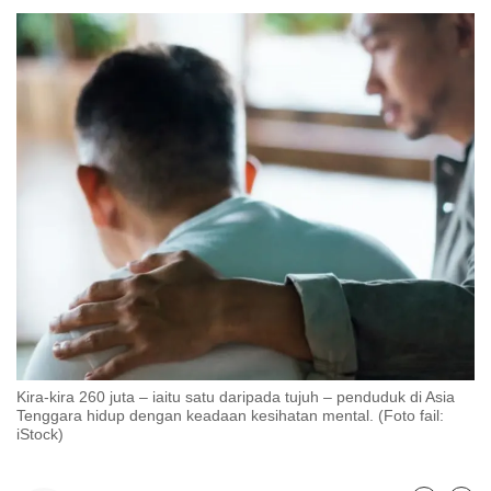
to
switch
browsers
but
we
want
your
experience
with
CNA
to
be
fast,
secure
Kira-kira 260 juta – iaitu satu daripada tujuh – penduduk di Asia
and
Tenggara hidup dengan keadaan kesihatan mental. (Foto fail:
the
iStock)
best
it