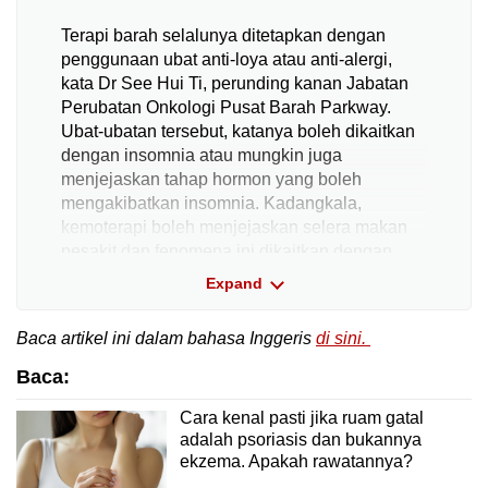
Terapi barah selalunya ditetapkan dengan
penggunaan ubat anti-loya atau anti-alergi,
kata Dr See Hui Ti, perunding kanan Jabatan
Perubatan Onkologi Pusat Barah Parkway.
Ubat-ubatan tersebut, katanya boleh dikaitkan
dengan insomnia atau mungkin juga
menjejaskan tahap hormon yang boleh
mengakibatkan insomnia. Kadangkala,
kemoterapi boleh menjejaskan selera makan
pesakit dan fenomena ini dikaitkan dengan
tidur yang kurang baik, kata Dr See.
Expand
Penyelesaiannya? “Kadang-kadang, saya
Baca artikel ini dalam bahasa Inggeris
di sini.
mengesyorkan akupunktur atau perubatan
Baca:
tradisional Cina. Kadangkala, kita juga
bekerjasama dengan pakar psikologi dan
Cara kenal pasti jika ruam gatal
psikiatri untuk menentukan sama ada terdapat
adalah psoriasis dan bukannya
sebarang kemurungan yang mendasari,”
ekzema. Apakah rawatannya?
katanya. Dalam hal begini, pesakit digalakkan