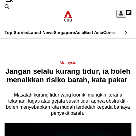
Skip
Search
to
Edition Menu
CNAR
My
main
Feed
Sign
Search
In
content
This
Top Stories
Latest News
Singapore
Asia
East Asia
Commentary
Ins
menu
CNAR
browser
Primary
CNAR
ADVERTISEMENT
is
Menu
Secondary
Malaysia
no
Jangan selalu kurang tidur, ia boleh
Menu
longer
menaikkan risiko barah, kata pakar
supported
Masalah kurang tidur yang kronik, mungkin kerana
tekanan, tugas atau gejala susah tidur apnea obstruktif -
We
boleh menyebabkan kita mudah terdedah kepada bahaya
know
penyakit barah.
it's
a
hassle