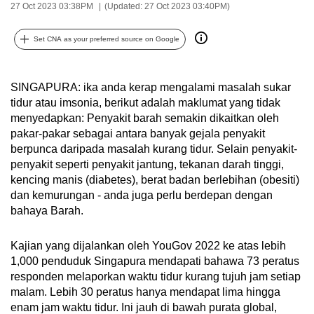
27 Oct 2023 03:38PM
(Updated: 27 Oct 2023 03:40PM)
can
possibly
Set CNA as your preferred source on Google
be.
To
SINGAPURA: ika anda kerap mengalami masalah sukar
continue,
tidur atau imsonia, berikut adalah maklumat yang tidak
upgrade
menyedapkan: Penyakit barah semakin dikaitkan oleh
to
pakar-pakar sebagai antara banyak gejala penyakit
berpunca daripada masalah kurang tidur. Selain penyakit-
a
penyakit seperti penyakit jantung, tekanan darah tinggi,
supported
kencing manis (diabetes), berat badan berlebihan (obesiti)
browser
dan kemurungan - anda juga perlu berdepan dengan
or,
bahaya Barah.
for
the
Kajian yang dijalankan oleh YouGov 2022 ke atas lebih
finest
1,000 penduduk Singapura mendapati bahawa 73 peratus
experience,
responden melaporkan waktu tidur kurang tujuh jam setiap
download
malam. Lebih 30 peratus hanya mendapat lima hingga
enam jam waktu tidur. Ini jauh di bawah purata global,
the