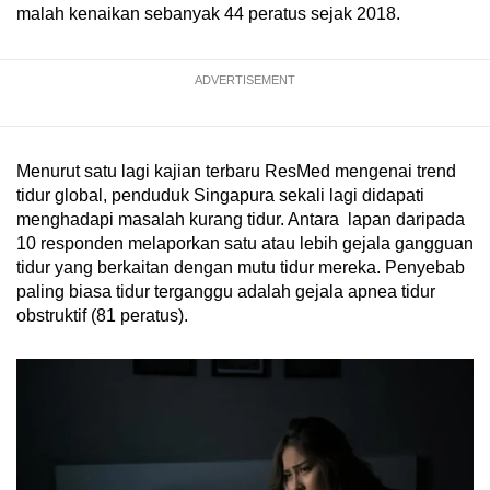
malah kenaikan sebanyak 44 peratus sejak 2018.
mobile
app.
ADVERTISEMENT
Upgraded
but
still
Menurut satu lagi kajian terbaru ResMed mengenai trend
having
tidur global, penduduk Singapura sekali lagi didapati
menghadapi masalah kurang tidur. Antara lapan daripada
issues?
10 responden melaporkan satu atau lebih gejala gangguan
Contact
tidur yang berkaitan dengan mutu tidur mereka. Penyebab
us
paling biasa tidur terganggu adalah gejala apnea tidur
obstruktif (81 peratus).