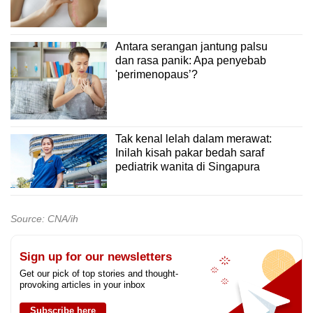
untuk mengongsi isu-isu mereka dengan
kaunselor dalam menentukan sebarang
kebimbangan asas yang mungkin menjejaskan
Antara serangan jantung palsu
mutu tidur mereka.
dan rasa panik: Apa penyebab
'perimenopaus’?
"Jika semua itu tidak berfungsi dengan baik,
kami akan mempertimbangkan penggunaan
magnesium atau melatonin. Dan jika ia masih
tidak berkesan, maka kita akan menyarankan
Tak kenal lelah dalam merawat:
ubat-ubat tidur yang tidak menyebabkan
Inilah kisah pakar bedah saraf
ketagihan. Pengambilan jangka pendek ubat-
pediatrik wanita di Singapura
ubat sedemikian biasanya disarankan sebagai
pilihan terakhir."
Source: CNA/ih
Sign up for our newsletters
Get our pick of top stories and thought-
provoking articles in your inbox
Subscribe here