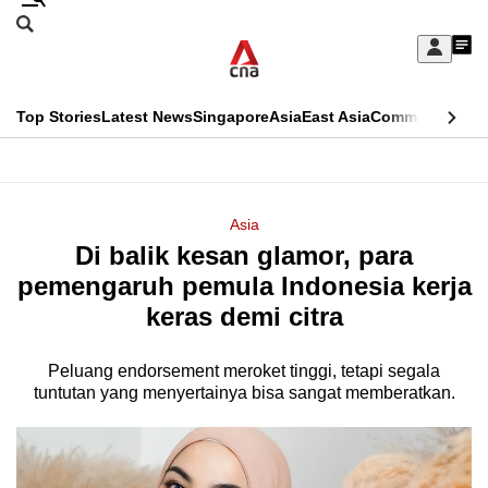
Skip
Search
to
Edition Menu
CNAR
My
main
Feed
Sign
Search
In
content
This
Top Stories
Latest News
Singapore
Asia
East Asia
Commentary
Ins
menu
CNAR
browser
Primary
CNAR
ADVERTISEMENT
is
Menu
Secondary
Asia
no
Di balik kesan glamor, para
Menu
longer
pemengaruh pemula Indonesia kerja
supported
keras demi citra
Peluang endorsement meroket tinggi, tetapi segala
We
tuntutan yang menyertainya bisa sangat memberatkan.
know
it's
a
hassle