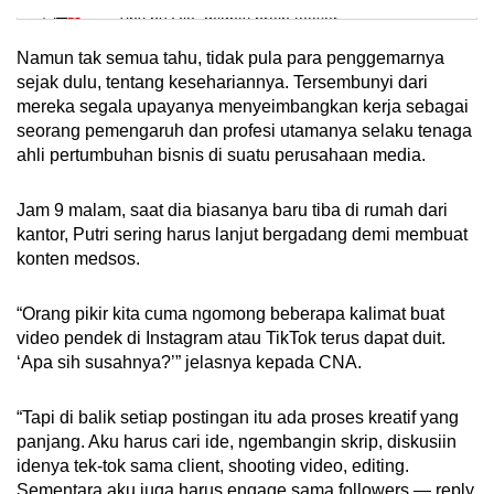
Tiny puzzle, mighty brain teaser
Namun tak semua tahu, tidak pula para penggemarnya
Mini Crossword
sejak dulu, tentang kesehariannya. Tersembunyi dari
mereka segala upayanya menyeimbangkan kerja sebagai
Small grid, big challenge
seorang pemengaruh dan profesi utamanya selaku tenaga
ahli pertumbuhan bisnis di suatu perusahaan media.
Word Search
Spot as many words as you can
Jam 9 malam, saat dia biasanya baru tiba di rumah dari
kantor, Putri sering harus lanjut bergadang demi membuat
konten medsos.
Show Less
“Orang pikir kita cuma ngomong beberapa kalimat buat
video pendek di Instagram atau TikTok terus dapat duit.
‘Apa sih susahnya?’” jelasnya kepada CNA.
“Tapi di balik setiap postingan itu ada proses kreatif yang
panjang. Aku harus cari ide, ngembangin skrip, diskusiin
idenya tek-tok sama client, shooting video, editing.
Sementara aku juga harus engage sama followers — reply