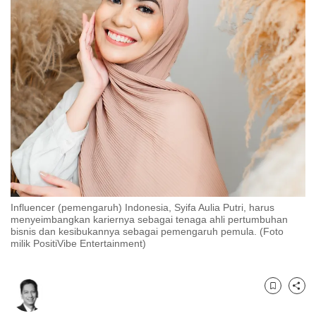
to
switch
browsers
but
we
want
your
experience
with
CNA
to
be
Influencer (pemengaruh) Indonesia, Syifa Aulia Putri, harus
menyeimbangkan kariernya sebagai tenaga ahli pertumbuhan
fast,
bisnis dan kesibukannya sebagai pemengaruh pemula. (Foto
secure
milik PositiVibe Entertainment)
and
the
best
Bookmark
Share
it