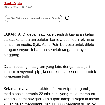
Nivell Rayda
can
19 Nov 2021 06:01AM
possibly
be.
Set CNA as your preferred source on Google
To
continue,
JAKARTA: Di depan satu kafe trendi di kawasan kelas
upgrade
atas Jakarta, dalam balutan kemeja putih dan rok hijau
to
lumut nan modis, Syifa Aulia Putri berpose untuk difoto
dengan senyum lebar dan sebelah tangan menyiku
a
pinggang.
supported
browser
Dalam posting Instagram yang lain, dengan satu jari
or,
lembut menyentuh pipi, ia duduk di balik sederet produk
for
perawatan kulit.
the
finest
Selama lima tahun terakhir, influencer (pemengaruh)
experience,
media sosial berusia 22 tahun ini, yang mulai membuat
download
konten kiat menavigasi kehidupan kampus sejak ia masih
the
kuliah, telah mengumpulkan 115.000 pengikut di TikTok