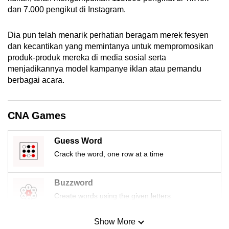
mobile
dan 7.000 pengikut di Instagram.
app.
Dia pun telah menarik perhatian beragam merek fesyen
dan kecantikan yang memintanya untuk mempromosikan
Upgraded
produk-produk mereka di media sosial serta
but
menjadikannya model kampanye iklan atau pemandu
still
berbagai acara.
having
issues?
CNA Games
Contact
us
Guess Word
Crack the word, one row at a time
Buzzword
Create words using the given letters
Show More
Mini Sudoku