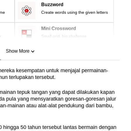
Buzzword
ime
Create words using the given letters
Mini Crossword
r
Small grid, big challenge
Show More
n
 mereka kesempatan untuk menjajal permainan-
un terlupakan tersebut.
Show Less
mainan tepuk tangan yang dapat dilakukan kapan
ada pula yang mensyaratkan goresan-goresan jalur
n-mainan atau alat-alat pendukung dari bambu,
30 hingga 50 tahun tersebut lantas bermain dengan