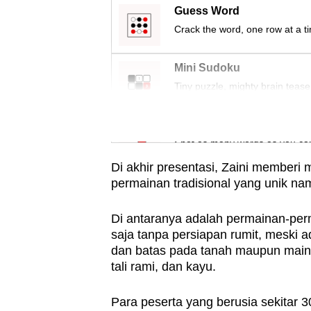
issues?
Guess Word
Contact
Crack the word, one row at a t
us
Mini Sudoku
Tiny puzzle, mighty brain tease
Word Search
Spot as many words as you ca
Di akhir presentasi, Zaini memberi
permainan tradisional yang unik nam
Di antaranya adalah permainan-per
saja tanpa persiapan rumit, meski 
dan batas pada tanah maupun maina
tali rami, dan kayu.
Para peserta yang berusia sekitar 