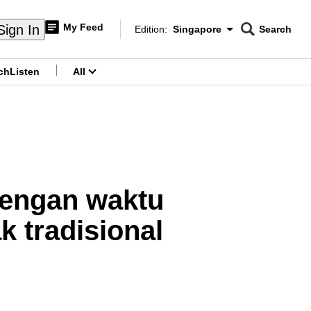
My Feed
Sign In
Edition:
Singapore
Search
CNAR
Edition Menu
Search
ch
Listen
All
menu
dengan waktu
 tradisional