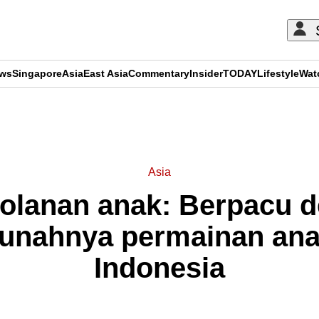
ews
Singapore
Asia
East Asia
Commentary
Insider
TODAY
Lifestyle
Wat
ADVERTISEMENT
Asia
 dolanan anak: Berpacu 
nahnya permainan anak
Indonesia