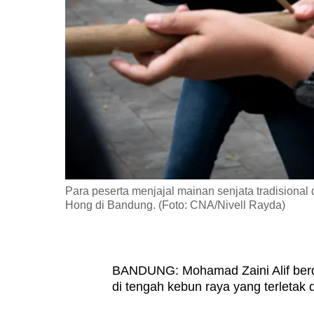
fast,
secure
and
the
best
it
can
possibly
be.
Para peserta menjajal mainan senjata tradisiona
Hong di Bandung. (Foto: CNA/Nivell Rayda)
To
continue,
upgrade
to
BANDUNG: Mohamad Zaini Alif berdir
di tengah kebun raya yang terletak 
a
supported