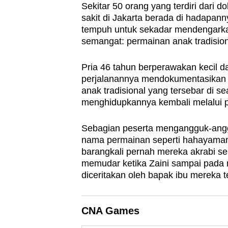
Sekitar 50 orang yang terdiri dari d
browser
sakit di Jakarta berada di hadapann
or,
tempuh untuk sekadar mendengarkan
for
semangat: permainan anak tradision
the
finest
Pria 46 tahun berperawakan kecil d
perjalanannya mendokumentasikan d
experience,
anak tradisional yang tersebar di s
download
menghidupkannya kembali melalui p
the
mobile
Sebagian peserta mengangguk-angg
app.
nama permainan seperti hahayaman d
barangkali pernah mereka akrabi s
memudar ketika Zaini sampai pada
Upgraded
diceritakan oleh bapak ibu mereka 
but
still
CNA Games
having