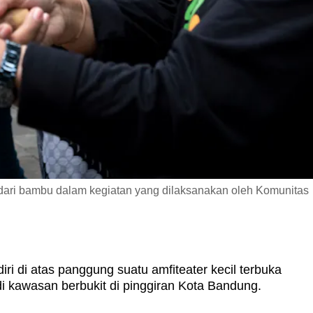
l dari bambu dalam kegiatan yang dilaksanakan oleh Komunitas
i di atas panggung suatu amfiteater kecil terbuka
di kawasan berbukit di pinggiran Kota Bandung.