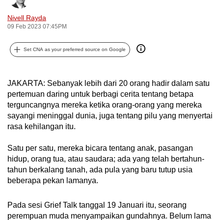
can
Nivell Rayda
possibly
09 Feb 2023 07:45PM
be.
Set CNA as your preferred source on Google
To
continue,
upgrade
JAKARTA: Sebanyak lebih dari 20 orang hadir dalam satu
to
pertemuan daring untuk berbagi cerita tentang betapa
terguncangnya mereka ketika orang-orang yang mereka
a
sayangi meninggal dunia, juga tentang pilu yang menyertai
supported
rasa kehilangan itu.
browser
or,
Satu per satu, mereka bicara tentang anak, pasangan
for
hidup, orang tua, atau saudara; ada yang telah bertahun-
the
tahun berkalang tanah, ada pula yang baru tutup usia
finest
beberapa pekan lamanya.
experience,
download
Pada sesi Grief Talk tanggal 19 Januari itu, seorang
the
perempuan muda menyampaikan gundahnya. Belum lama