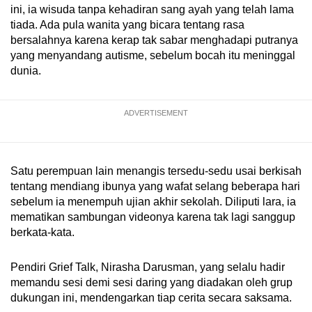
ini, ia wisuda tanpa kehadiran sang ayah yang telah lama
mobile
tiada. Ada pula wanita yang bicara tentang rasa
app.
bersalahnya karena kerap tak sabar menghadapi putranya
yang menyandang autisme, sebelum bocah itu meninggal
dunia.
Upgraded
but
still
ADVERTISEMENT
having
issues?
Contact
Satu perempuan lain menangis tersedu-sedu usai berkisah
us
tentang mendiang ibunya yang wafat selang beberapa hari
sebelum ia menempuh ujian akhir sekolah. Diliputi lara, ia
mematikan sambungan videonya karena tak lagi sanggup
berkata-kata.
Pendiri Grief Talk, Nirasha Darusman, yang selalu hadir
memandu sesi demi sesi daring yang diadakan oleh grup
dukungan ini, mendengarkan tiap cerita secara saksama.