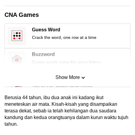
CNA Games
Guess Word
Crack the word, one row at a time
Buzzword
Create words using the given letters
Show More
Mini Sudoku
Tiny puzzle, mighty brain teaser
Berusia 44 tahun, ibu dua anak ini kadang ikut
Mini Crossword
meneteskan air mata. Kisah-kisah yang disampaikan
terasa dekat, sebab ia telah kehilangan dua saudara
Small grid, big challenge
kandung dan kedua orangtuanya dalam kurun waktu tujuh
tahun.
Word Search