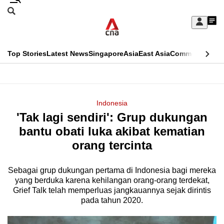
Skip
Search
to
Edition Menu
CNAR
My
main
Feed
Sign
Search
In
content
This
Top Stories
Latest News
Singapore
Asia
East Asia
Commentary
Ins
menu
CNAR
browser
Primary
CNAR
ADVERTISEMENT
is
Menu
Secondary
Indonesia
no
'Tak lagi sendiri': Grup dukungan
Menu
longer
bantu obati luka akibat kematian
supported
orang tercinta
Sebagai grup dukungan pertama di Indonesia bagi mereka
We
yang berduka karena kehilangan orang-orang terdekat,
know
Grief Talk telah memperluas jangkauannya sejak dirintis
it's
pada tahun 2020.
a
hassle