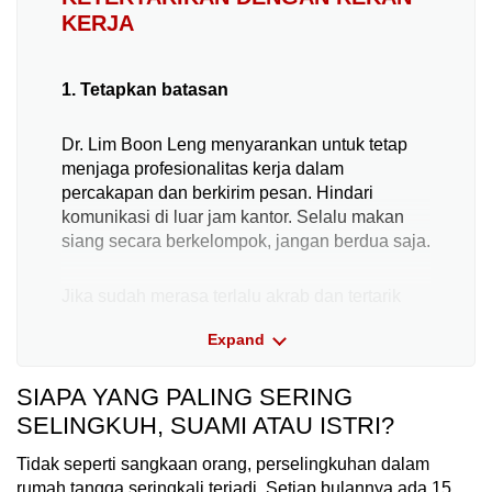
KERJA
Word Search
Spot as many words as you can
1. Tetapkan batasan
Dr. Lim Boon Leng menyarankan untuk tetap
Show Less
menjaga profesionalitas kerja dalam
percakapan dan berkirim pesan. Hindari
komunikasi di luar jam kantor. Selalu makan
siang secara berkelompok, jangan berdua saja.
Jika sudah merasa terlalu akrab dan tertarik
secara emosional dengan rekan kerja, segera
Expand
jaga jarak atau hindari interaksi di luar perkara
pekerjaan, kata dr. Lidia Suarez, psikolog klinis
SIAPA YANG PALING SERING
dari klinik Annabelle Psychology. "Mungkin
tidak mudah menahan diri untuk memikirkan
SELINGKUH, SUAMI ATAU ISTRI?
atau merasakan sesuatu. Hindarilah situasi
Tidak seperti sangkaan orang, perselingkuhan dalam
yang membuat Anda mewujudkan perasaan
rumah tangga seringkali terjadi. Setiap bulannya ada 15
tersebut."