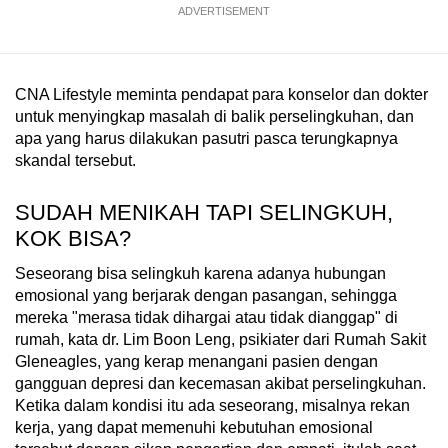
ADVERTISEMENT
mobile
app.
CNA Lifestyle meminta pendapat para konselor dan dokter
Upgraded
untuk menyingkap masalah di balik perselingkuhan, dan
but
apa yang harus dilakukan pasutri pasca terungkapnya
still
skandal tersebut.
having
issues?
SUDAH MENIKAH TAPI SELINGKUH,
Contact
KOK BISA?
us
Seseorang bisa selingkuh karena adanya hubungan
emosional yang berjarak dengan pasangan, sehingga
mereka "merasa tidak dihargai atau tidak dianggap" di
rumah, kata dr. Lim Boon Leng, psikiater dari Rumah Sakit
Gleneagles, yang kerap menangani pasien dengan
gangguan depresi dan kecemasan akibat perselingkuhan.
Ketika dalam kondisi itu ada seseorang, misalnya rekan
kerja, yang dapat memenuhi kebutuhan emosional