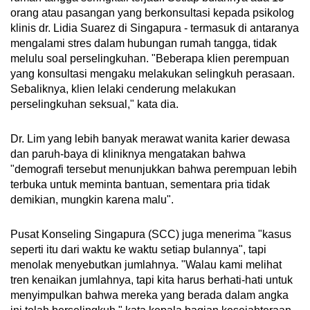
orang atau pasangan yang berkonsultasi kepada psikolog
klinis dr. Lidia Suarez di Singapura - termasuk di antaranya
2. Hindari bersentuhan fisik
mengalami stres dalam hubungan rumah tangga, tidak
melulu soal perselingkuhan. "Beberapa klien perempuan
Dr. Lim mengatakan, keintiman dengan rekan
yang konsultasi mengaku melakukan selingkuh perasaan.
kerja bisa dicegah dengan menahan diri untuk
Sebaliknya, klien lelaki cenderung melakukan
tidak saling menggoda dan menghindari
perselingkuhan seksual," kata dia.
sentuhan fisik, seperti menepuk punggung atau
memeluk.
Dr. Lim yang lebih banyak merawat wanita karier dewasa
dan paruh-baya di kliniknya mengatakan bahwa
3. Tingkatkan komunikasi dengan pasangan
"demografi tersebut menunjukkan bahwa perempuan lebih
terbuka untuk meminta bantuan, sementara pria tidak
Selesaikan masalah pernikahan Anda dengan
demikian, mungkin karena malu".
pasangan, terutama jika ada keluhan-keluhan.
Jangan disimpan di dalam hati. "Komunikasi
Pusat Konseling Singapura (SCC) juga menerima "kasus
yang terbuka dan jujur sangat penting dalam
seperti itu dari waktu ke waktu setiap bulannya", tapi
menjaga kekuatan hubungan," kata dr. Lim.
menolak menyebutkan jumlahnya. "Walau kami melihat
tren kenaikan jumlahnya, tapi kita harus berhati-hati untuk
"Jika muncul konflik antara Anda dan
menyimpulkan bahwa mereka yang berada dalam angka
pasangan, akan lebih konstruktif untuk