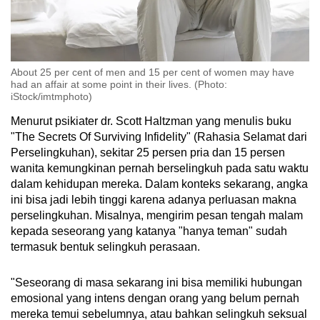
About 25 per cent of men and 15 per cent of women may have
had an affair at some point in their lives. (Photo:
iStock/imtmphoto)
Menurut psikiater dr. Scott Haltzman yang menulis buku
"The Secrets Of Surviving Infidelity" (Rahasia Selamat dari
Perselingkuhan), sekitar 25 persen pria dan 15 persen
wanita kemungkinan pernah berselingkuh pada satu waktu
dalam kehidupan mereka. Dalam konteks sekarang, angka
ini bisa jadi lebih tinggi karena adanya perluasan makna
perselingkuhan. Misalnya, mengirim pesan tengah malam
kepada seseorang yang katanya "hanya teman" sudah
termasuk bentuk selingkuh perasaan.
"Seseorang di masa sekarang ini bisa memiliki hubungan
emosional yang intens dengan orang yang belum pernah
mereka temui sebelumnya, atau bahkan selingkuh seksual