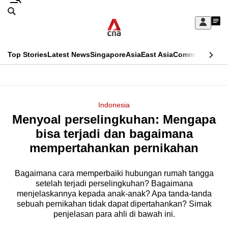
Skip
Search
to
Edition Menu
CNAR
My
main
Feed
Sign
Search
In
content
This
Top Stories
Latest News
Singapore
Asia
East Asia
Commentary
Ins
menu
CNAR
browser
Primary
CNAR
ADVERTISEMENT
is
Menu
Secondary
Indonesia
no
Menyoal perselingkuhan: Mengapa
Menu
longer
bisa terjadi dan bagaimana
supported
mempertahankan pernikahan
Bagaimana cara memperbaiki hubungan rumah tangga
We
setelah terjadi perselingkuhan? Bagaimana
know
menjelaskannya kepada anak-anak? Apa tanda-tanda
it's
sebuah pernikahan tidak dapat dipertahankan? Simak
a
penjelasan para ahli di bawah ini.
hassle