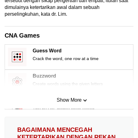
tersebut dengan sikap pengertian dan empati, itulah saat
dimulainya ketertarikan awal dalam sebuah
perselingkuhan, kata dr. Lim.
CNA Games
Guess Word
Crack the word, one row at a time
Buzzword
Create words using the given letters
Show More
Mini Sudoku
Tiny puzzle, mighty brain teaser
Mini Crossword
BAGAIMANA MENCEGAH
Small grid, big challenge
KETERTARIKAN DENGAN REKAN