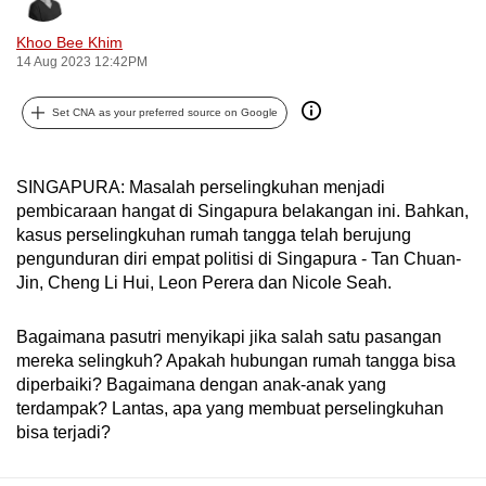
can
Khoo Bee Khim
possibly
14 Aug 2023 12:42PM
be.
Set CNA as your preferred source on Google
To
continue,
upgrade
SINGAPURA: Masalah perselingkuhan menjadi
to
pembicaraan hangat di Singapura belakangan ini. Bahkan,
a
kasus perselingkuhan rumah tangga telah berujung
pengunduran diri empat politisi di Singapura - Tan Chuan-
supported
Jin, Cheng Li Hui, Leon Perera dan Nicole Seah.
browser
or,
Bagaimana pasutri menyikapi jika salah satu pasangan
for
mereka selingkuh? Apakah hubungan rumah tangga bisa
the
diperbaiki? Bagaimana dengan anak-anak yang
finest
terdampak? Lantas, apa yang membuat perselingkuhan
experience,
bisa terjadi?
download
the