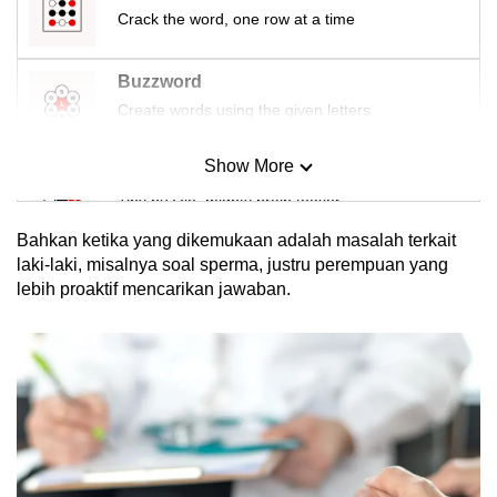
Crack the word, one row at a time
Buzzword
Create words using the given letters
Show More
Mini Sudoku
Tiny puzzle, mighty brain teaser
Bahkan ketika yang dikemukaan adalah masalah terkait
Mini Crossword
laki-laki, misalnya soal sperma, justru perempuan yang
lebih proaktif mencarikan jawaban.
Small grid, big challenge
Word Search
Spot as many words as you can
Show Less