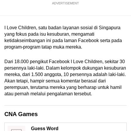
ADVERTISEMENT
mobile
app.
I Love Children, satu badan layanan sosial di Singapura
Upgraded
yang fokus pada isu kesuburan, mengamati
but
ketidakseimbangan ini pada laman Facebook serta pada
still
program-program tatap muka mereka.
having
issues?
Dari 18.000 pengikut Facebook I Love Children, sekitar 30
Contact
persennya laki-laki. Dalam kelompok dukungan kesuburan
us
mereka, dari 1.500 anggota, 10 persennya adalah laki-laki.
Akan tetapi, hampir semua komentar berasal dari
perempuan, terutama mereka yang berharap untuk hamil
atau pernah melalui pengalaman tersebut.
CNA Games
Guess Word