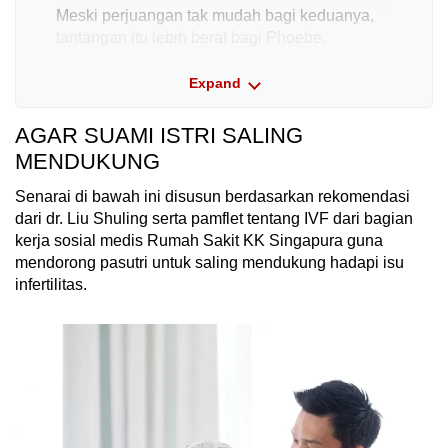
Meski perjuangan tak mudah bagi keduanya,
tantangan itu lebih berat bagi Phoebe.
Expand
Kata Phoebe: "Walaupun yang kami hadapi
bukan cuma karena faktor perempuan, tapi
AGAR SUAMI ISTRI SALING
kombinasi dari keduanya, saya merasa
sayalah yang harus disalahkan."
MENDUKUNG
Senarai di bawah ini disusun berdasarkan rekomendasi
Tiap kali mereka membuka diri kepada teman-
dari dr. Liu Shuling serta pamflet tentang IVF dari bagian
teman tentang apa yang mereka hadapi, fokus
kerja sosial medis Rumah Sakit KK Singapura guna
percakapan seketika beralih ke Phoebe.
mendorong pasutri untuk saling mendukung hadapi isu
"Mereka tanya ke saya, apa saya pernah begini
infertilitas.
begitu untuk meningkatkan atau mengurangi
peluang untuk punya bayi – secara tidak
langsung mereka meragukan tindakan-
tindakan saya," ujarnya. "Walaupun saya yang
mengandung, bukan berarti suami tidak
melakukan apa-apa."