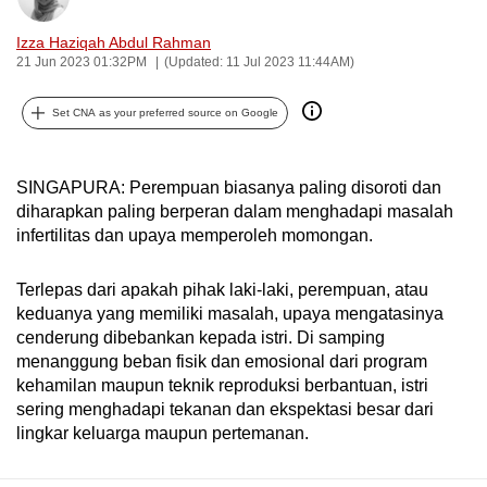
can
Izza Haziqah Abdul Rahman
possibly
21 Jun 2023 01:32PM
(Updated: 11 Jul 2023 11:44AM)
be.
Set CNA as your preferred source on Google
To
continue,
upgrade
SINGAPURA: Perempuan biasanya paling disoroti dan
to
diharapkan paling berperan dalam menghadapi masalah
a
infertilitas dan upaya memperoleh momongan.
supported
browser
Terlepas dari apakah pihak laki-laki, perempuan, atau
keduanya yang memiliki masalah, upaya mengatasinya
or,
cenderung dibebankan kepada istri. Di samping
for
menanggung beban fisik dan emosional dari program
the
kehamilan maupun teknik reproduksi berbantuan, istri
finest
sering menghadapi tekanan dan ekspektasi besar dari
experience,
lingkar keluarga maupun pertemanan.
download
the