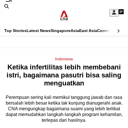
Skip
Search
to
Edition Menu
CNAR
My
main
Feed
Sign
Search
In
content
This
Top Stories
Latest News
Singapore
Asia
East Asia
Commentary
Ins
menu
CNAR
browser
Primary
CNAR
ADVERTISEMENT
is
Menu
Secondary
Indonesia
no
Ketika infertilitas lebih membebani
Menu
longer
istri, bagaimana pasutri bisa saling
supported
menguatkan
Perempuan sering kali memikul tanggung jawab dan rasa
We
bersalah lebih besar ketika tak kunjung dianugerahi anak.
know
CNA mengungkap bagaimana suami yang lebih terlibat
it's
dapat memudahkan langkah-langkah program kehamilan,
a
terlepas dari hasilnya.
hassle