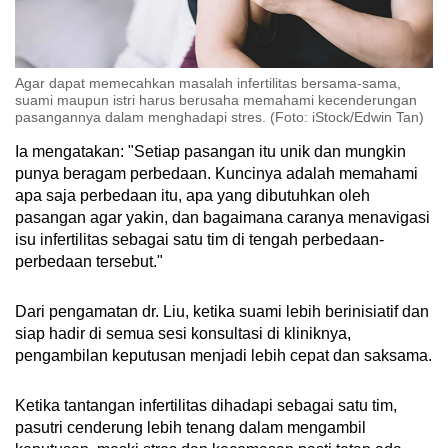
sekadar memberikan nasihat medis.
Menyedihkan sekali," tambahnya.
Agar dapat memecahkan masalah infertilitas bersama-sama,
Hal tersebut mendorong Dennis untuk mulai
suami maupun istri harus berusaha memahami kecenderungan
terbuka tentang isu infertilitasnya dengan
pasangannya dalam menghadapi stres. (Foto: iStock/Edwin Tan)
lingkaran teman, keluarga, dan para pengikut
Ia mengatakan: "Setiap pasangan itu unik dan mungkin
di media sosial.
punya beragam perbedaan. Kuncinya adalah memahami
apa saja perbedaan itu, apa yang dibutuhkan oleh
Dia membuat akun Instagram
@raisingdennis
pasangan agar yakin, dan bagaimana caranya menavigasi
untuk berbagi kisah perjuangan, pengobatan,
isu infertilitas sebagai satu tim di tengah perbedaan-
pertemuan-pertemuan dengan dokter, dan
perbedaan tersebut."
segala prosedur yang dijalani demi punya
momongan. Lewat platform itu, banyak pria
Dari pengamatan dr. Liu, ketika suami lebih berinisiatif dan
turut berbagi pengalaman pribadi seputar
siap hadir di semua sesi konsultasi di kliniknya,
infertilitas.
pengambilan keputusan menjadi lebih cepat dan saksama.
"Saya ingin berbagi bahwa oke-oke saja bagi
Ketika tantangan infertilitas dihadapi sebagai satu tim,
pria untuk membicarakannya dan bahwa hal itu
pasutri cenderung lebih tenang dalam mengambil
memang terjadi pada sebagian dari kita," kata