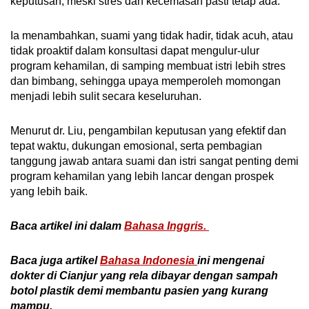
keputusan, meski stres dan kecemasan pasti tetap ada.
Dennis. "Kita harus bisa lebih saling
mendukung."
Ia menambahkan, suami yang tidak hadir, tidak acuh, atau
tidak proaktif dalam konsultasi dapat mengulur-ulur
Keterbukaan Dennis mengurangi tekanan dan
program kehamilan, di samping membuat istri lebih stres
stres pada istrinya, memperkuat ikatan dan
dan bimbang, sehingga upaya memperoleh momongan
memupuk rasa saling percaya di antara
menjadi lebih sulit secara keseluruhan.
keduanya.
Menurut dr. Liu, pengambilan keputusan yang efektif dan
Pada tahun 2022, setelah melalui berbagai
tepat waktu, dukungan emosional, serta pembagian
prosedur medis, pasangan ini berhasil
tanggung jawab antara suami dan istri sangat penting demi
menjalani program IVF dengan sperma dari
program kehamilan yang lebih lancar dengan prospek
donor. Tahun itu pula, mereka menyambut bayi
yang lebih baik.
perempuan.
Baca artikel ini dalam
Bahasa Inggris.
Baca juga artikel
Bahasa Indonesia
ini mengenai
dokter di Cianjur yang rela dibayar dengan sampah
botol plastik demi membantu pasien yang kurang
mampu.