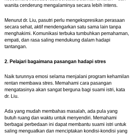
sebagian besar pilnya saya yang harus
wanita cenderung mengalaminya secara lebih intens.
minum," kata Phoebe. "Tapi suami ambil alih
urusan rumah. Dia yang mengerjakan semua,
Menurut dr. Liu, pasutri perlu mengekspresikan perasaan
mengurus rumah, dan dia bahkan ikut waktu
secara sehat, aktif mendengarkan satu sama lain tanpa
saya bilang mau mengubah pola makan
menghakimi. Komunikasi terbuka tumbuhkan pemahaman,
supaya peluang hamil lebih tinggi."
empati, dan rasa saling mendukung dalam hadapi
tantangan.
Pada tahun 2022, setelah siklus IVF ketiga,
keluarga Lim menyambut bayi laki-laki mereka.
2. Pelajari bagaimana pasangan hadapi stres
Mereka mengelola halaman Instagram
@ivfsingapore
, membantu perempuan-
Naik turunnya emosi selama menjalani program kehamilan
perempuan lain yang sulit memperoleh
rentan membawa stres. Memahami cara pasangan
momongan.
mengatasinya akan sangat berguna bagi suami istri, kata
dr. Liu.
Ada yang mudah membahas masalah, ada pula yang
butuh ruang dan waktu untuk menyendiri. Memahami
berbagai perbedaan ini dapat membantu suami istri untuk
saling menguatkan dan menciptakan kondisi-kondisi yang