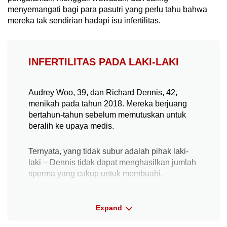
menyemangati bagi para pasutri yang perlu tahu bahwa
mereka tak sendirian hadapi isu infertilitas.
INFERTILITAS PADA LAKI-LAKI
Audrey Woo, 39, dan Richard Dennis, 42,
menikah pada tahun 2018. Mereka berjuang
bertahun-tahun sebelum memutuskan untuk
beralih ke upaya medis.
Ternyata, yang tidak subur adalah pihak laki-
laki – Dennis tidak dapat menghasilkan jumlah
sperma yang cukup untuk membuahi.
"Saya hancur-lebur – secara emosional, fisik,
Expand
mental," ujar Dennis. "Hasilnya membuat saya
sangat sedih dan hubungan kami pun jadi