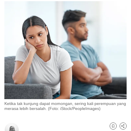
to
switch
browsers
but
we
want
your
experience
with
CNA
to
be
fast,
secure
Ketika tak kunjung dapat momongan, sering kali perempuan yang
and
merasa lebih bersalah. (Foto: iStock/PeopleImages)
the
best
it
Bookmark
Share