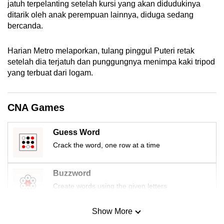
jatuh terpelanting setelah kursi yang akan didudukinya
mobile
ditarik oleh anak perempuan lainnya, diduga sedang
app.
bercanda.
Harian Metro melaporkan, tulang pinggul Puteri retak
Upgraded
setelah dia terjatuh dan punggungnya menimpa kaki tripod
but
yang terbuat dari logam.
still
having
issues?
CNA Games
Contact
us
Guess Word
Crack the word, one row at a time
Buzzword
Create words using the given letters
Show More
Mini Sudoku