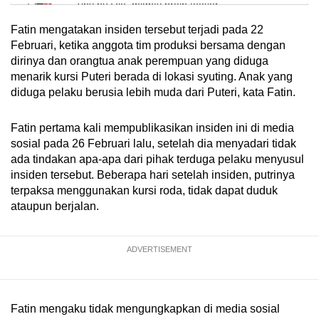
Tiny puzzle, mighty brain teaser
Fatin mengatakan insiden tersebut terjadi pada 22
Mini Crossword
Februari, ketika anggota tim produksi bersama dengan
dirinya dan orangtua anak perempuan yang diduga
Small grid, big challenge
menarik kursi Puteri berada di lokasi syuting. Anak yang
diduga pelaku berusia lebih muda dari Puteri, kata Fatin.
Word Search
Spot as many words as you can
Fatin pertama kali mempublikasikan insiden ini di media
sosial pada 26 Februari lalu, setelah dia menyadari tidak
ada tindakan apa-apa dari pihak terduga pelaku menyusul
Show Less
insiden tersebut. Beberapa hari setelah insiden, putrinya
terpaksa menggunakan kursi roda, tidak dapat duduk
ataupun berjalan.
ADVERTISEMENT
Fatin mengaku tidak mengungkapkan di media sosial