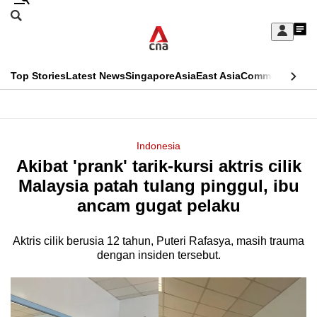
Skip
Search
to
Edition Menu
CNAR
My
main
Feed
Sign
Search
In
content
This
Top Stories
Latest News
Singapore
Asia
East Asia
Commentary
Ins
menu
CNAR
browser
Primary
CNAR
ADVERTISEMENT
is
Menu
Secondary
Indonesia
no
Akibat 'prank' tarik-kursi aktris cilik
Menu
longer
Malaysia patah tulang pinggul, ibu
supported
ancam gugat pelaku
Aktris cilik berusia 12 tahun, Puteri Rafasya, masih trauma
We
dengan insiden tersebut.
know
it's
a
hassle