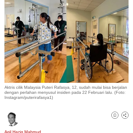
to
switch
browsers
but
we
want
your
experience
with
CNA
to
be
Aktris cilik Malaysia Puteri Rafasya, 12, sudah mulai bisa berjalan
dengan perlahan menyusul insiden pada 22 Februari lalu. (Foto:
fast,
Instagram/puterirafasya1)
secure
and
the
Bookmark
Share
best
it
Aqil Haziq Mahmud