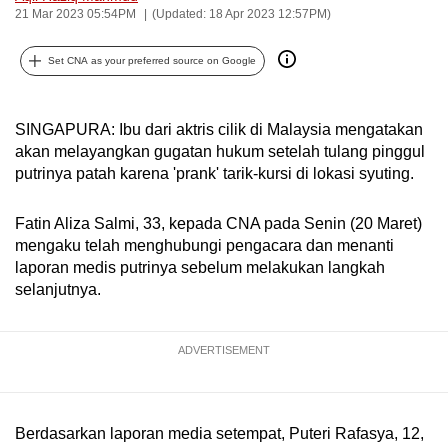
21 Mar 2023 05:54PM
(Updated: 18 Apr 2023 12:57PM)
can
possibly
Set CNA as your preferred source on Google
be.
To
SINGAPURA: Ibu dari aktris cilik di Malaysia mengatakan
continue,
akan melayangkan gugatan hukum setelah tulang pinggul
upgrade
putrinya patah karena 'prank' tarik-kursi di lokasi syuting.
to
a
Fatin Aliza Salmi, 33, kepada CNA pada Senin (20 Maret)
supported
mengaku telah menghubungi pengacara dan menanti
browser
laporan medis putrinya sebelum melakukan langkah
or,
selanjutnya.
for
the
ADVERTISEMENT
finest
experience,
download
Berdasarkan laporan media setempat, Puteri Rafasya, 12,
the