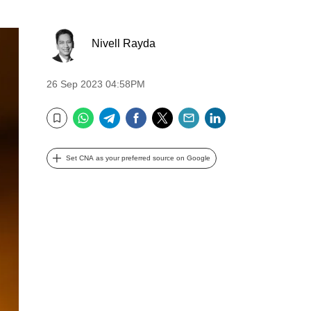
Nivell Rayda
26 Sep 2023 04:58PM
WhatsApp
Telegram
Facebook
Twitter
Email
LinkedIn
Bookmark
Set CNA as your preferred source on Google