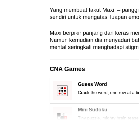
issues?
Contact
Yang membuat takut Maxi – panggila
sendiri untuk mengatasi luapan emo
us
Maxi berpikir panjang dan keras m
Namun kemudian dia menyadari ba
mental seringkali menghadapi stigma
CNA Games
Guess Word
Crack the word, one row at a t
Mini Sudoku
Tiny puzzle, mighty brain tease
Word Search