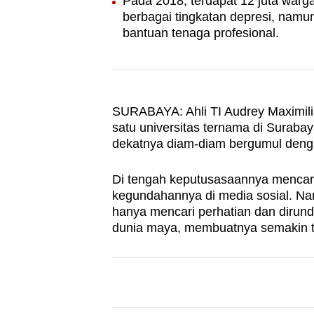
Pada 2018, terdapat 12 juta warga
browser
berbagai tingkatan depresi, namu
or,
bantuan tenaga profesional.
for
the
finest
experience,
SURABAYA: Ahli TI Audrey Maximili
satu universitas ternama di Suraba
download
dekatnya diam-diam bergumul denga
the
mobile
Di tengah keputusasaannya mencar
app.
kegundahannya di media sosial. Na
hanya mencari perhatian dan diru
dunia maya, membuatnya semakin te
Upgraded
but
still
having