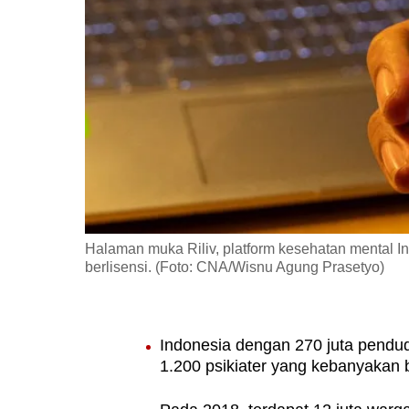
fast,
secure
and
the
best
it
can
possibly
be.
Halaman muka Riliv, platform kesehatan mental I
berlisensi. (Foto: CNA/Wisnu Agung Prasetyo)
To
continue,
upgrade
Indonesia dengan 270 juta pendud
to
1.200 psikiater yang kebanyakan 
a
supported