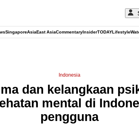
ews
Singapore
Asia
East Asia
Commentary
Insider
TODAY
Lifestyle
Wat
ADVERTISEMENT
Indonesia
gma dan kelangkaan psik
ehatan mental di Indone
pengguna