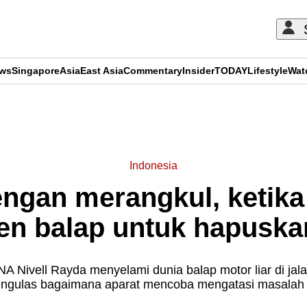
ews
Singapore
Asia
East Asia
Commentary
Insider
TODAY
Lifestyle
Wat
ADVERTISEMENT
Indonesia
gan merangkul, ketika p
en balap untuk hapuskan
 Nivell Rayda menyelami dunia balap motor liar di jal
ngulas bagaimana aparat mencoba mengatasi masalah i