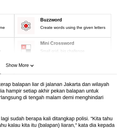
Buzzword
ime
Create words using the given letters
Mini Crossword
r
Small grid, big challenge
Show More
n
rap balapan liar di jalanan Jakarta dan wilayah
dia hampir setiap akhir pekan balapan untuk
Show Less
erlangsung di tengah malam demi menghindari
agi sudah berapa kali ditangkap polisi. "Kita tahu
hu kalau kita itu (balapan) liaran," kata dia kepada