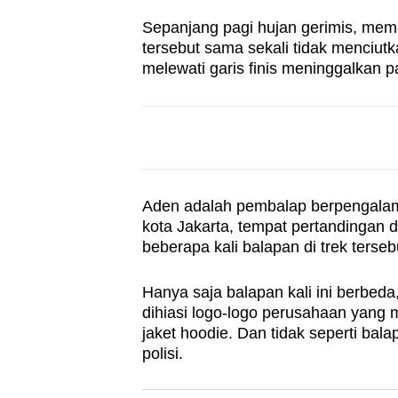
browser
Sepanjang pagi hujan gerimis, membua
or,
tersebut sama sekali tidak menciutk
for
melewati garis finis meninggalkan p
the
finest
experience,
download
the
Aden adalah pembalap berpengalam
mobile
kota Jakarta, tempat pertandingan 
app.
beberapa kali balapan di trek terseb
Hanya saja balapan kali ini berbed
Upgraded
dihiasi logo-logo perusahaan yang m
but
jaket hoodie. Dan tidak seperti bal
still
polisi.
having