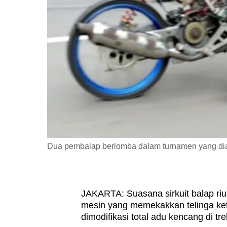
fast,
secure
and
the
best
it
can
possibly
be.
Dua pembalap berlomba dalam turnamen yang dia
To
continue,
upgrade
to
JAKARTA: Suasana sirkuit balap ri
mesin yang memekakkan telinga ke
a
dimodifikasi total adu kencang di tre
supported