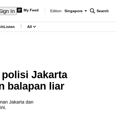
My Feed
Sign In
Edition:
Singapore
Search
CNAR
Edition Menu
Search
ch
Listen
All
menu
olisi Jakarta
 balapan liar
anan Jakarta dan
ni.