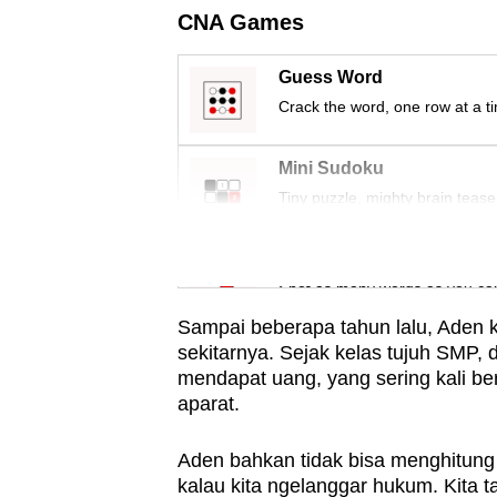
issues?
CNA Games
Contact
us
Guess Word
Crack the word, one row at a t
Mini Sudoku
Tiny puzzle, mighty brain tease
Word Search
Spot as many words as you ca
Sampai beberapa tahun lalu, Aden ke
sekitarnya. Sejak kelas tujuh SMP, 
mendapat uang, yang sering kali b
aparat.
Aden bahkan tidak bisa menghitung l
kalau kita ngelanggar hukum. Kita ta