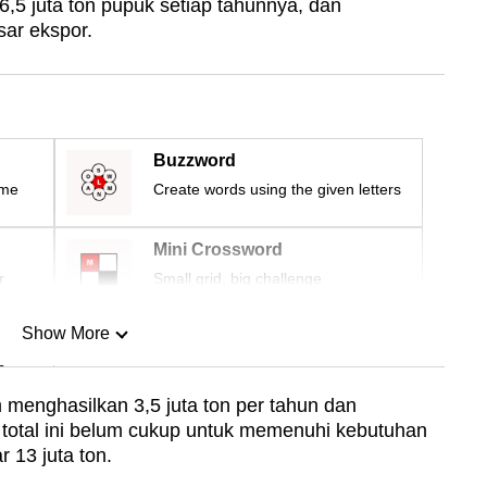
,5 juta ton pupuk setiap tahunnya, dan
ar ekspor.
Buzzword
ime
Create words using the given letters
Mini Crossword
r
Small grid, big challenge
Show More
n
 menghasilkan 3,5 juta ton per tahun dan
h total ini belum cukup untuk memenuhi kebutuhan
Show Less
 13 juta ton.