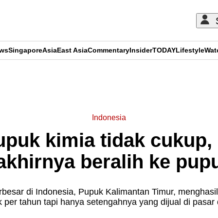
ews
Singapore
Asia
East Asia
Commentary
Insider
TODAY
Lifestyle
Wat
ADVERTISEMENT
Indonesia
puk kimia tidak cukup, 
akhirnya beralih ke pu
besar di Indonesia, Pupuk Kalimantan Timur, menghasil
 per tahun tapi hanya setengahnya yang dijual di pasar