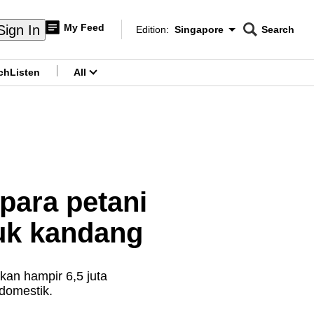
My Feed
Sign In
Edition:
Singapore
Search
CNAR
Edition Menu
Search
ch
Listen
All
menu
para petani
puk kandang
kan hampir 6,5 juta
 domestik.