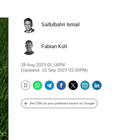
Saifulbahri Ismail
Fabian Koh
28 Aug 2023 01:16PM
(Updated: 15 Sep 2023 03:30PM)
WhatsApp
Telegram
Facebook
Twitter
Email
LinkedIn
Bookmark
Set CNA as your preferred source on Google