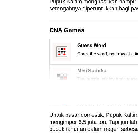
Pupuk Kaltim menghasilkan hampir 6
setengahnya diperuntukkan bagi pas
CNA Games
Guess Word
Crack the word, one row at a t
Mini Sudoku
Tiny puzzle, mighty brain tease
Word Search
Spot as many words as you ca
Untuk pasar domestik, Pupuk Kaltim
mengimpor 6,5 juta ton. Tapi jumla
pupuk tahunan dalam negeri sebesar