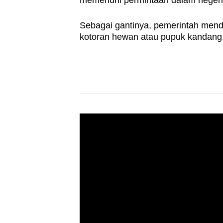
memenuhi permintaan dalam negeri
browser
or,
Sebagai gantinya, pemerintah mend
for
kotoran hewan atau pupuk kandang
the
finest
experience,
download
the
mobile
app.
Upgraded
but
still
having