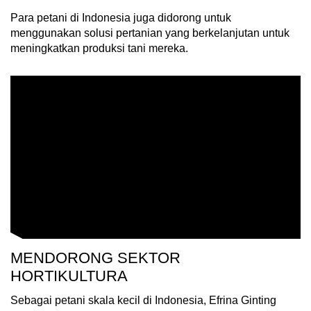
mobile
Para petani di Indonesia juga didorong untuk
app.
menggunakan solusi pertanian yang berkelanjutan untuk
meningkatkan produksi tani mereka.
Upgraded
but
still
having
issues?
Contact
us
MENDORONG SEKTOR
HORTIKULTURA
Sebagai petani skala kecil di Indonesia, Efrina Ginting