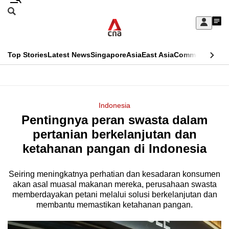
Skip
Search
to
Edition Menu
CNAR
My
main
Feed
Sign
Search
In
content
This
Top Stories
Latest News
Singapore
Asia
East Asia
Commentary
Ins
menu
CNAR
browser
Primary
CNAR
ADVERTISEMENT
is
Menu
Secondary
Indonesia
no
Pentingnya peran swasta dalam
Menu
longer
pertanian berkelanjutan dan
supported
ketahanan pangan di Indonesia
Seiring meningkatnya perhatian dan kesadaran konsumen
We
akan asal muasal makanan mereka, perusahaan swasta
know
memberdayakan petani melalui solusi berkelanjutan dan
it's
membantu memastikan ketahanan pangan.
a
hassle