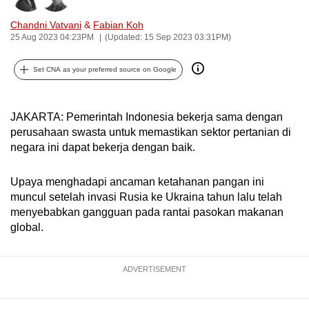
can
Chandni Vatvani
&
Fabian Koh
possibly
25 Aug 2023 04:23PM
(Updated: 15 Sep 2023 03:31PM)
be.
Set CNA as your preferred source on Google
To
continue,
upgrade
JAKARTA: Pemerintah Indonesia bekerja sama dengan
to
perusahaan swasta untuk memastikan sektor pertanian di
negara ini dapat bekerja dengan baik.
a
supported
Upaya menghadapi ancaman ketahanan pangan ini
browser
muncul setelah invasi Rusia ke Ukraina tahun lalu telah
or,
menyebabkan gangguan pada rantai pasokan makanan
for
global.
the
finest
experience,
ADVERTISEMENT
download
the