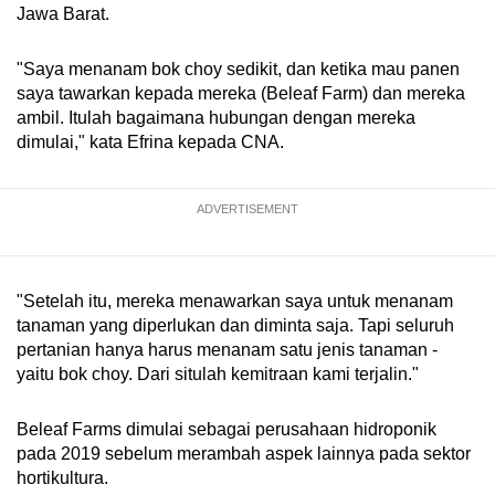
Jawa Barat.
Word Search
Spot as many words as you can
"Saya menanam bok choy sedikit, dan ketika mau panen
saya tawarkan kepada mereka (Beleaf Farm) dan mereka
ambil. Itulah bagaimana hubungan dengan mereka
Show Less
dimulai," kata Efrina kepada CNA.
ADVERTISEMENT
"Setelah itu, mereka menawarkan saya untuk menanam
tanaman yang diperlukan dan diminta saja. Tapi seluruh
pertanian hanya harus menanam satu jenis tanaman -
yaitu bok choy. Dari situlah kemitraan kami terjalin."
Beleaf Farms dimulai sebagai perusahaan hidroponik
pada 2019 sebelum merambah aspek lainnya pada sektor
hortikultura.