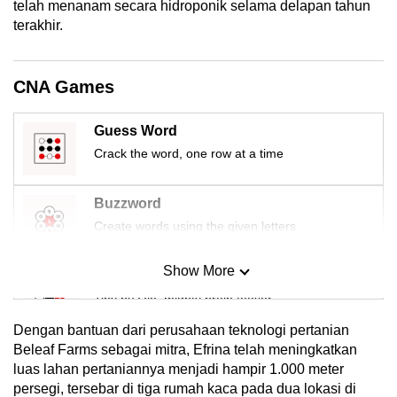
telah menanam secara hidroponik selama delapan tahun
terakhir.
CNA Games
Guess Word
Crack the word, one row at a time
Buzzword
Create words using the given letters
Show More
Mini Sudoku
Tiny puzzle, mighty brain teaser
Dengan bantuan dari perusahaan teknologi pertanian
Mini Crossword
Beleaf Farms sebagai mitra, Efrina telah meningkatkan
luas lahan pertaniannya menjadi hampir 1.000 meter
Small grid, big challenge
persegi, tersebar di tiga rumah kaca pada dua lokasi di