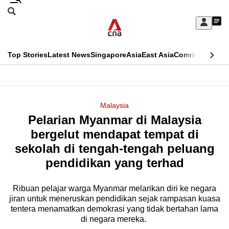
Skip
Search
to
Edition Menu
CNAR
My
main
Feed
Sign
Search
In
content
This
Top Stories
Latest News
Singapore
Asia
East Asia
Commentary
Ins
menu
CNAR
browser
Primary
CNAR
ADVERTISEMENT
is
Menu
Secondary
Malaysia
no
Pelarian Myanmar di Malaysia
Menu
longer
bergelut mendapat tempat di
supported
sekolah di tengah-tengah peluang
pendidikan yang terhad
We
know
Ribuan pelajar warga Myanmar melarikan diri ke negara
jiran untuk meneruskan pendidikan sejak rampasan kuasa
it's
tentera menamatkan demokrasi yang tidak bertahan lama
a
di negara mereka.
hassle