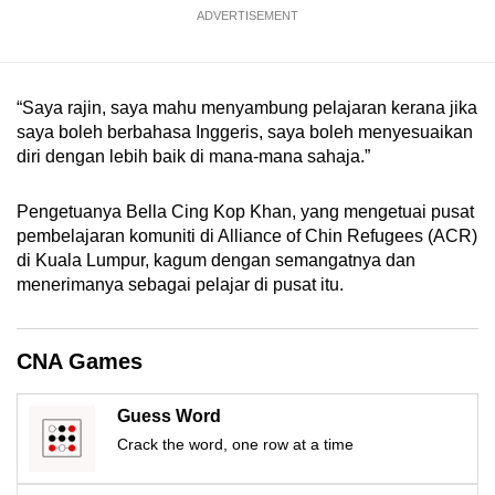
mobile
ADVERTISEMENT
app.
“Saya rajin, saya mahu menyambung pelajaran kerana jika
Upgraded
saya boleh berbahasa Inggeris, saya boleh menyesuaikan
but
diri dengan lebih baik di mana-mana sahaja.”
still
having
Pengetuanya Bella Cing Kop Khan, yang mengetuai pusat
issues?
pembelajaran komuniti di Alliance of Chin Refugees (ACR)
Contact
di Kuala Lumpur, kagum dengan semangatnya dan
us
menerimanya sebagai pelajar di pusat itu.
CNA Games
Guess Word
Crack the word, one row at a time