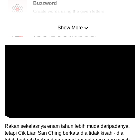
Buzzword
Create words using the given letters
Show More
Mini Sudoku
Tiny puzzle, mighty brain teaser
Mini Crossword
Small grid, big challenge
Word Search
Spot as many words as you can
Show Less
Rakan sekelasnya enam tahun lebih muda daripadanya,
tetapi Cik Lian San Ching berkata dia tidak kisah - dia
lebih bertuah berbanding ramai lagi pelarian yang masih