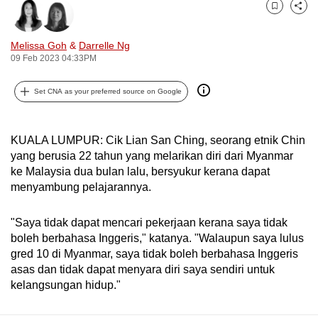
can
Bookmark
Share
possibly
Melissa Goh
&
Darrelle Ng
be.
09 Feb 2023 04:33PM
To
Set CNA as your preferred source on Google
continue,
upgrade
to
KUALA LUMPUR: Cik Lian San Ching, seorang etnik Chin
a
yang berusia 22 tahun yang melarikan diri dari Myanmar
supported
ke Malaysia dua bulan lalu, bersyukur kerana dapat
menyambung pelajarannya.
browser
or,
"Saya tidak dapat mencari pekerjaan kerana saya tidak
for
boleh berbahasa Inggeris," katanya. "Walaupun saya lulus
the
gred 10 di Myanmar, saya tidak boleh berbahasa Inggeris
finest
asas dan tidak dapat menyara diri saya sendiri untuk
experience,
kelangsungan hidup."
download
the