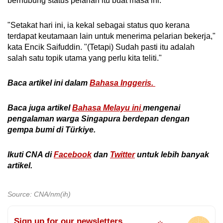
berhubung status pelarian itu buat masa ini.
"Setakat hari ini, ia kekal sebagai status quo kerana
terdapat keutamaan lain untuk menerima pelarian bekerja,"
kata Encik Saifuddin. "(Tetapi) Sudah pasti itu adalah
salah satu topik utama yang perlu kita teliti."
Baca artikel ini dalam
Bahasa Inggeris.
Baca juga artikel
Bahasa Melayu ini
mengenai
pengalaman warga Singapura berdepan dengan
gempa bumi di Türkiye.
Ikuti CNA di
Facebook
dan
Twitter
untuk
lebih banyak
artikel
.
Source: CNA/nm(ih)
Sign up for our newsletters