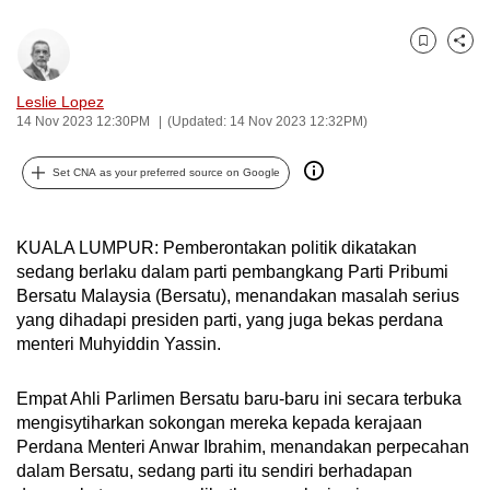
can
possibly
Bookmark
Share
be.
Leslie Lopez
14 Nov 2023 12:30PM
(Updated: 14 Nov 2023 12:32PM)
To
continue,
Set CNA as your preferred source on Google
upgrade
to
a
KUALA LUMPUR: Pemberontakan politik dikatakan
supported
sedang berlaku dalam parti pembangkang Parti Pribumi
browser
Bersatu Malaysia (Bersatu), menandakan masalah serius
or,
yang dihadapi presiden parti, yang juga bekas perdana
for
menteri Muhyiddin Yassin.
the
finest
Empat Ahli Parlimen Bersatu baru-baru ini secara terbuka
mengisytiharkan sokongan mereka kepada kerajaan
experience,
Perdana Menteri Anwar Ibrahim, menandakan perpecahan
download
dalam Bersatu, sedang parti itu sendiri berhadapan
the