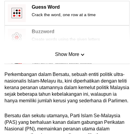
Guess Word
Crack the word, one row at a time
Buzzword
Create words using the given letters
Show More
Mini Sudoku
Tiny puzzle, mighty brain teaser
Perkembangan dalam Bersatu, sebuah entiti politik ultra-
Mini Crossword
nasionalis Islam-Melayu itu, kini diperhatikan dengan teliti
kerana peranan utamannya dalam kemelut politik Malaysia
Small grid, big challenge
sejak beberapa tahun kebelakangan ini, walaupun ia
hanya memiliki jumlah kerusi yang sederhana di Parlimen.
Word Search
Spot as many words as you can
Bersatu dan sekutu utamanya, Parti Islam Se-Malaysia
(PAS) yang berhaluan kanan dalam gabungan Perikatan
Nasional (PN), memainkan peranan utama dalam
Show Less