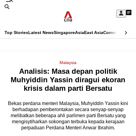
Skip
Search
to
Edition Menu
CNAR
My
main
Feed
Sign
Search
In
content
This
Top Stories
Latest News
Singapore
Asia
East Asia
Commentary
Ins
menu
CNAR
browser
Primary
CNAR
ADVERTISEMENT
is
Menu
Secondary
Malaysia
no
Analisis: Masa depan politik
Menu
longer
Muhyiddin Yassin diragui ekoran
supported
krisis dalam parti Bersatu
Bekas perdana menteri Malaysia, Muhyiddin Yassin kini
We
berhadapan pemberontakan secara senyap-senyap
know
melibatkan beberapa ahli parlimen parti Bersatu yang
it's
mengisytiharkan sokongan terbuka kepada kerajaan
a
perpaduan Perdana Menteri Anwar Ibrahim.
hassle