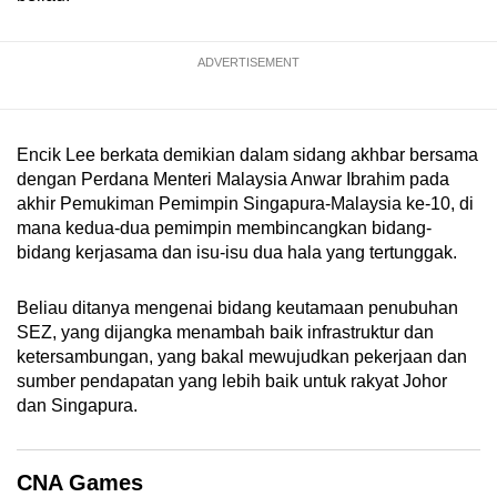
mobile
app.
ADVERTISEMENT
Upgraded
but
Encik Lee berkata demikian dalam sidang akhbar bersama
still
dengan Perdana Menteri Malaysia Anwar Ibrahim pada
having
akhir Pemukiman Pemimpin Singapura-Malaysia ke-10, di
issues?
mana kedua-dua pemimpin membincangkan bidang-
Contact
bidang kerjasama dan isu-isu dua hala yang tertunggak.
us
Beliau ditanya mengenai bidang keutamaan penubuhan
SEZ, yang dijangka menambah baik infrastruktur dan
ketersambungan, yang bakal mewujudkan pekerjaan dan
sumber pendapatan yang lebih baik untuk rakyat Johor
dan Singapura.
CNA Games