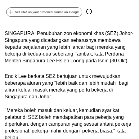
can
Set CNA as your preferred source on Google
possibly
be.
SINGAPURA: Penubuhan zon ekonomi khas (SEZ) Johor-
To
Singapura yang dicadangkan seharusnya membawa
continue,
kepada perjalanan yang lebih lancar bagi mereka yang
upgrade
bekerja di kedua-dua seberang Tambak, kata Perdana
to
Menteri Singapura Lee Hsien Loong pada Isnin (30 Okt).
a
supported
Encik Lee berkata SEZ bertujuan untuk mewujudkan
browser
beberapa aturan yang "lebih baik dan lebih mudah" bagi
or,
aliran keluar masuk mereka yang perlu bekerja di
Singapura dan Johor.
for
the
"Mereka boleh masuk dan keluar, kemudian syarikat
finest
pelabur di SEZ boleh mendapatkan para pekerja yang
experience,
diperlukan, dengan campuran yang sesuai antara pekerja
download
profesional, pekerja mahir dengan pekerja biasa," kata
the
beliau.