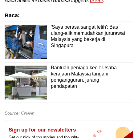
Baca artikel ini dalam Bahasa Inggeris
di sini
.
Baca:
'Saya berasa sangat letih': Bas
ulang-alik memudahkan jururawat
Malaysia yang bekerja di
Singapura
Bantuan peniaga kecil: Usaha
kerajaan Malaysia tangani
pengangguran, jurang
pendapatan
Source: CNA/ih
Sign up for our newsletters
Get our pick of top stories and thought-