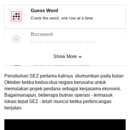
Guess Word
Crack the word, one row at a time
Buzzword
Create words using the given letters
Show More
Mini Sudoku
Tiny puzzle, mighty brain teaser
Penubuhan SEZ pertama kalinya diumumkan pada bulan
Mini Crossword
Oktober ketika kedua-dua negara berusaha untuk
memulakan projek perdana sebagai kerjasama ekonomi.
Small grid, big challenge
Bagaimanapun, beberapa butiran operasi - termasuk
lokasi tepat SEZ - telah muncul ketika perbincangan
Word Search
berjalan.
Spot as many words as you can