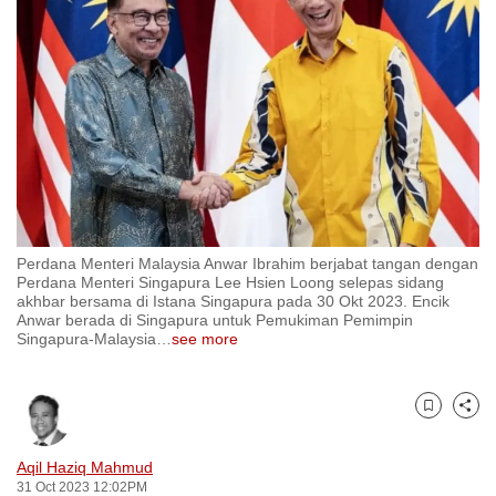
to
switch
browsers
but
we
want
your
experience
with
Perdana Menteri Malaysia Anwar Ibrahim berjabat tangan dengan
CNA
Perdana Menteri Singapura Lee Hsien Loong selepas sidang
to
akhbar bersama di Istana Singapura pada 30 Okt 2023. Encik
Anwar berada di Singapura untuk Pemukiman Pemimpin
be
Singapura-Malaysia
…
see more
fast,
secure
and
Bookmark
Share
the
best
Aqil Haziq Mahmud
31 Oct 2023 12:02PM
it