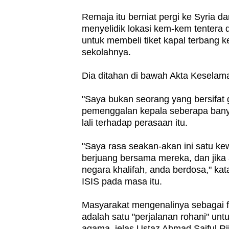
issues?
Contact
Remaja itu berniat pergi ke Syria d
menyelidik lokasi kem-kem tentera 
us
untuk membeli tiket kapal terbang
sekolahnya.
Dia ditahan di bawah Akta Keselam
"Saya bukan seorang yang bersifat 
pemenggalan kepala seberapa bany
lali terhadap perasaan itu.
"Saya rasa seakan-akan ini satu ke
berjuang bersama mereka, dan jik
negara khalifah, anda berdosa," k
ISIS pada masa itu.
Masyarakat mengenalinya sebagai fa
adalah satu "perjalanan rohani" un
agama, jelas Ustaz Ahmad Saiful R