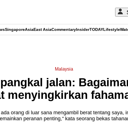
ews
Singapore
Asia
East Asia
Commentary
Insider
TODAY
Lifestyle
Wat
ADVERTISEMENT
Malaysia
pangkal jalan: Bagaima
at menyingkirkan faha
r ada orang di luar sana mengambil berat tentang saya,
emainkan peranan penting," kata seorang bekas tahana