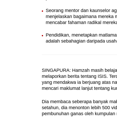
browser
Seorang mentor dan kaunselor 
or,
menjelaskan bagaimana mereka m
for
mencabar fahaman radikal merek
the
finest
Pendidikan, menetapkan matlama
adalah sebahagian daripada usah
experience,
download
the
mobile
SINGAPURA: Hamzah masih belajar
app.
melaporkan berita tentang ISIS. Ter
yang mendakwa ia berjuang atas nam
Upgraded
mencari maklumat lanjut tentang ku
but
Dia membaca seberapa banyak mak
still
setahun, dia menonton lebih 500 
having
pembunuhan ganas oleh kumpulan mi