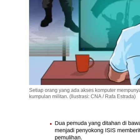
fast,
secure
and
the
best
it
can
possibly
be.
Setiap orang yang ada akses komputer mempunyai
To
kumpulan militan. (Ilustrasi: CNA / Rafa Estrada)
continue,
upgrade
to
Dua pemuda yang ditahan di baw
a
menjadi penyokong ISIS memberit
supported
pemulihan.