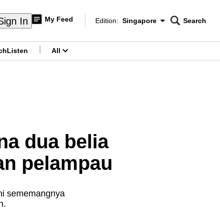
My Feed
Sign In
Edition:
Singapore
Search
CNAR
Edition Menu
Search
ch
Listen
All
menu
na dua belia
man pelampau
 ini sememangnya
n.