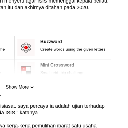
n menyeru agar ISIS memenggal kepala beliau.
tan itu dan akhirnya ditahan pada 2020.
Buzzword
ime
Create words using the given letters
Mini Crossword
r
Small grid, big challenge
Show More
n
siasat, saya percaya ia adalah ujian terhadap
a ISIS," katanya.
Show Less
 kerja-kerja pemulihan ibarat satu usaha