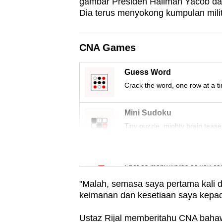
gambar Presiden Halimah Yacob da
Dia terus menyokong kumpulan mili
CNA Games
Guess Word
Crack the word, one row at a t
Mini Sudoku
Tiny puzzle, mighty brain tease
Word Search
Spot as many words as you ca
"Malah, semasa saya pertama kali di
keimanan dan kesetiaan saya kepad
Ustaz Rijal memberitahu CNA bahawa