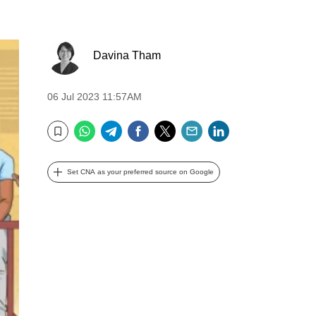
Davina Tham
06 Jul 2023 11:57AM
WhatsApp
Telegram
Facebook
Twitter
Email
LinkedIn
Bookmark
Set CNA as your preferred source on Google