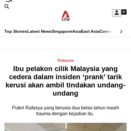
Skip
Search
to
Edition Menu
CNAR
My
main
Feed
Sign
Search
In
content
This
Top Stories
Latest News
Singapore
Asia
East Asia
Commentary
Ins
menu
CNAR
browser
Primary
CNAR
ADVERTISEMENT
is
Menu
Secondary
Malaysia
no
Ibu pelakon cilik Malaysia yang
Menu
longer
cedera dalam insiden ‘prank’ tarik
supported
kerusi akan ambil tindakan undang-
undang
We
know
Puteri Rafasya yang berusia dua belas tahun masih
trauma dengan kejadian itu.
it's
a
hassle