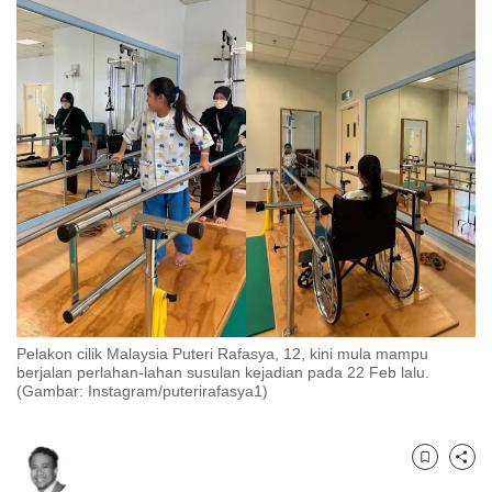
to
switch
browsers
but
we
want
your
experience
with
CNA
to
be
fast,
Pelakon cilik Malaysia Puteri Rafasya, 12, kini mula mampu
berjalan perlahan-lahan susulan kejadian pada 22 Feb lalu.
secure
(Gambar: Instagram/puterirafasya1)
and
the
best
Bookmark
Share
it