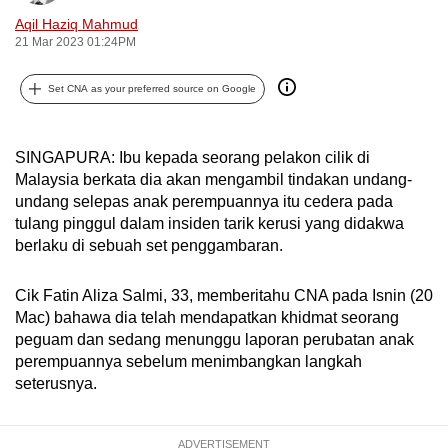
can
Aqil Haziq Mahmud
21 Mar 2023 01:24PM
possibly
be.
Set CNA as your preferred source on Google
To
continue,
SINGAPURA: Ibu kepada seorang pelakon cilik di
upgrade
Malaysia berkata dia akan mengambil tindakan undang-
to
undang selepas anak perempuannya itu cedera pada
a
tulang pinggul dalam insiden tarik kerusi yang didakwa
supported
berlaku di sebuah set penggambaran.
browser
or,
Cik Fatin Aliza Salmi, 33, memberitahu CNA pada Isnin (20
for
Mac) bahawa dia telah mendapatkan khidmat seorang
the
peguam dan sedang menunggu laporan perubatan anak
perempuannya sebelum menimbangkan langkah
finest
seterusnya.
experience,
download
the
ADVERTISEMENT