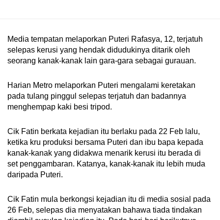
mobile
app.
Media tempatan melaporkan Puteri Rafasya, 12, terjatuh
selepas kerusi yang hendak didudukinya ditarik oleh
Upgraded
seorang kanak-kanak lain gara-gara sebagai gurauan.
but
still
Harian Metro melaporkan Puteri mengalami keretakan
having
pada tulang pinggul selepas terjatuh dan badannya
issues?
menghempap kaki besi tripod.
Contact
us
Cik Fatin berkata kejadian itu berlaku pada 22 Feb lalu,
ketika kru produksi bersama Puteri dan ibu bapa kepada
kanak-kanak yang didakwa menarik kerusi itu berada di
set penggambaran. Katanya, kanak-kanak itu lebih muda
daripada Puteri.
Cik Fatin mula berkongsi kejadian itu di media sosial pada
26 Feb, selepas dia menyatakan bahawa tiada tindakan