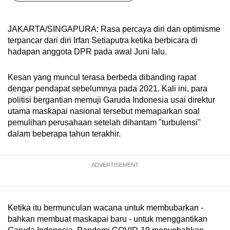
can
possibly
JAKARTA/SINGAPURA: Rasa percaya diri dan optimisme
be.
terpancar dari diri Irfan Setiaputra ketika berbicara di
hadapan anggota DPR pada awal Juni lalu.
To
continue,
Kesan yang muncul terasa berbeda dibanding rapat
upgrade
dengar pendapat sebelumnya pada 2021. Kali ini, para
to
politisi bergantian memuji Garuda Indonesia usai direktur
a
utama maskapai nasional tersebut memaparkan soal
pemulihan perusahaan setelah dihantam "turbulensi"
supported
dalam beberapa tahun terakhir.
browser
or,
for
ADVERTISEMENT
the
finest
experience,
Ketika itu bermunculan wacana untuk membubarkan -
download
bahkan membuat maskapai baru - untuk menggantikan
the