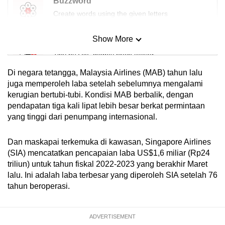
Buzzword
Create words using the given letters
Show More
Mini Sudoku
Tiny puzzle, mighty brain teaser
Di negara tetangga, Malaysia Airlines (MAB) tahun lalu
Mini Crossword
juga memperoleh laba setelah sebelumnya mengalami
kerugian bertubi-tubi. Kondisi MAB berbalik, dengan
Small grid, big challenge
pendapatan tiga kali lipat lebih besar berkat permintaan
yang tinggi dari penumpang internasional.
Word Search
Spot as many words as you can
Dan maskapai terkemuka di kawasan, Singapore Airlines
(SIA) mencatatkan pencapaian laba US$1,6 miliar (Rp24
triliun) untuk tahun fiskal 2022-2023 yang berakhir Maret
Show Less
lalu. Ini adalah laba terbesar yang diperoleh SIA setelah 76
tahun beroperasi.
ADVERTISEMENT