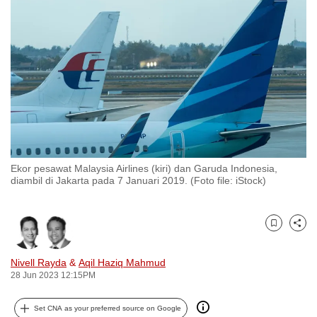
to
switch
browsers
but
we
want
your
experience
with
Ekor pesawat Malaysia Airlines (kiri) dan Garuda Indonesia,
CNA
diambil di Jakarta pada 7 Januari 2019. (Foto file: iStock)
to
be
fast,
Bookmark
Share
secure
and
Nivell Rayda
&
Aqil Haziq Mahmud
28 Jun 2023 12:15PM
the
best
Set CNA as your preferred source on Google
it