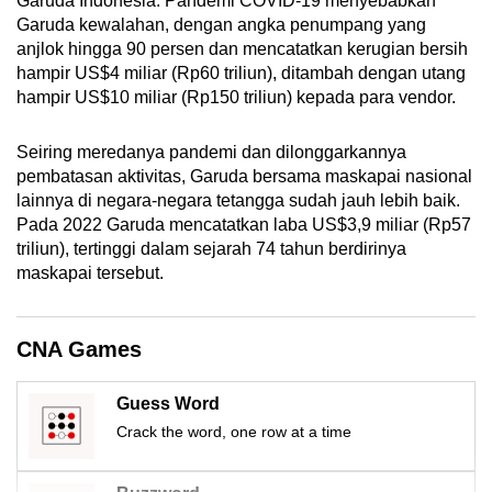
Garuda Indonesia. Pandemi COVID-19 menyebabkan
mobile
Garuda kewalahan, dengan angka penumpang yang
app.
anjlok hingga 90 persen dan mencatatkan kerugian bersih
hampir US$4 miliar (Rp60 triliun), ditambah dengan utang
hampir US$10 miliar (Rp150 triliun) kepada para vendor.
Upgraded
but
Seiring meredanya pandemi dan dilonggarkannya
still
pembatasan aktivitas, Garuda bersama maskapai nasional
having
lainnya di negara-negara tetangga sudah jauh lebih baik.
issues?
Pada 2022 Garuda mencatatkan laba US$3,9 miliar (Rp57
triliun), tertinggi dalam sejarah 74 tahun berdirinya
Contact
maskapai tersebut.
us
CNA Games
Guess Word
Crack the word, one row at a time