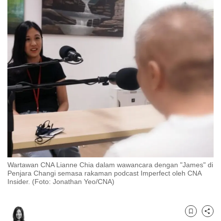
to
switch
browsers
but
we
want
your
experience
with
CNA
to
be
fast,
Wartawan CNA Lianne Chia dalam wawancara dengan "James" di
secure
Penjara Changi semasa rakaman podcast Imperfect oleh CNA
Insider. (Foto: Jonathan Yeo/CNA)
and
the
best
Bookmark
Share
it