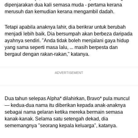
dipenjarakan dua kali semasa muda - pertama kerana
merusuh dan kemudian kerana mengambil dadah.
Word Search
Spot as many words as you can
Tetapi apabila anaknya lahir, dia berikrar untuk berubah
menjadi lebih baik. Dia bersumpah akan berbeza daripada
ayahnya sendiri. "Anda tidak boleh menjalani gaya hidup
Show Less
yang sama seperti masa lalu, ... masih berpesta dan
bergaul dengan rakan-rakan," katanya.
ADVERTISEMENT
Dua tahun selepas Alpha* dilahirkan, Bravo* pula muncul
— kedua-dua nama itu diberikan kepada anak-anaknya
sebagai nama gelaran ketika mereka bermain semasa
kanak-kanak. Selama satu setengah dekad, dia
sememangnya "seorang kepala keluarga", katanya.