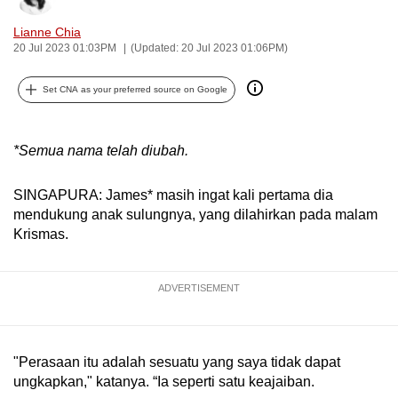
can
Lianne Chia
possibly
20 Jul 2023 01:03PM
(Updated: 20 Jul 2023 01:06PM)
be.
Set CNA as your preferred source on Google
To
continue,
upgrade
*Semua nama telah diubah.
to
a
SINGAPURA: James* masih ingat kali pertama dia
supported
mendukung anak sulungnya, yang dilahirkan pada malam
Krismas.
browser
or,
for
ADVERTISEMENT
the
finest
experience,
"Perasaan itu adalah sesuatu yang saya tidak dapat
download
ungkapkan," katanya. “Ia seperti satu keajaiban.
the