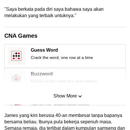
mobile
"Saya berkata pada diri saya bahawa saya akan
app.
melakukan yang terbaik untuknya."
Upgraded
CNA Games
but
still
Guess Word
having
Crack the word, one row at a time
issues?
Contact
us
Buzzword
Create words using the given letters
Show More
Mini Sudoku
Tiny puzzle, mighty brain teaser
James yang kini berusia 40-an membesar tanpa bapanya
Mini Crossword
bersama beliau. Ibunya pula bekerja sepenuh masa.
Semasa remaja, dia terlibat dalam kumpulan samseng dan
Small grid, big challenge