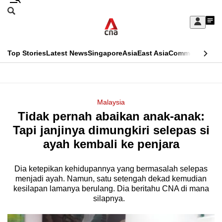
Skip
Search
to
Edition Menu
CNAR
My
main
Feed
Sign
Search
In
content
This
Top Stories
Latest News
Singapore
Asia
East Asia
Commentary
Ins
menu
CNAR
browser
Primary
CNAR
ADVERTISEMENT
is
Menu
Secondary
Malaysia
no
Tidak pernah abaikan anak-anak:
Menu
longer
Tapi janjinya dimungkiri selepas si
supported
ayah kembali ke penjara
Dia ketepikan kehidupannya yang bermasalah selepas
We
menjadi ayah. Namun, satu setengah dekad kemudian
know
kesilapan lamanya berulang. Dia beritahu CNA di mana
it's
silapnya.
a
hassle