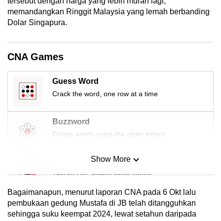
tersebut dengan harga yang lebih murah lagi,
memandangkan Ringgit Malaysia yang lemah berbanding
Dolar Singapura.
CNA Games
Guess Word
Crack the word, one row at a time
Buzzword
Create words using the given letters
Show More
Mini Sudoku
Tiny puzzle, mighty brain teaser
Bagaimanapun, menurut laporan CNA pada 6 Okt lalu
Mini Crossword
pembukaan gedung Mustafa di JB telah ditangguhkan
sehingga suku keempat 2024, lewat setahun daripada
Small grid, big challenge