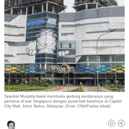
to
switch
browsers
but
we
want
your
experience
with
CNA
to
be
fast,
Syarikat Mustafa bakal membuka gedung perdananya yang
secure
pertama di luar Singapura dengan pusat beli belahnya di Capital
City Mall, Johor Bahru, Malaysia. (Foto: CNA/Fadza Ishak)
and
the
best
Bookmark
Share
it