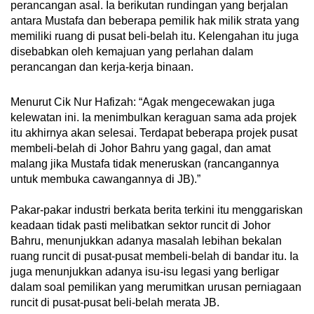
perancangan asal. Ia berikutan rundingan yang berjalan
antara Mustafa dan beberapa pemilik hak milik strata yang
Word Search
memiliki ruang di pusat beli-belah itu. Kelengahan itu juga
Spot as many words as you can
disebabkan oleh kemajuan yang perlahan dalam
perancangan dan kerja-kerja binaan.
Show Less
Menurut Cik Nur Hafizah: “Agak mengecewakan juga
kelewatan ini. Ia menimbulkan keraguan sama ada projek
itu akhirnya akan selesai. Terdapat beberapa projek pusat
membeli-belah di Johor Bahru yang gagal, dan amat
malang jika Mustafa tidak meneruskan (rancangannya
untuk membuka cawangannya di JB).”
Pakar-pakar industri berkata berita terkini itu menggariskan
keadaan tidak pasti melibatkan sektor runcit di Johor
Bahru, menunjukkan adanya masalah lebihan bekalan
ruang runcit di pusat-pusat membeli-belah di bandar itu. Ia
juga menunjukkan adanya isu-isu legasi yang berligar
dalam soal pemilikan yang merumitkan urusan perniagaan
runcit di pusat-pusat beli-belah merata JB.