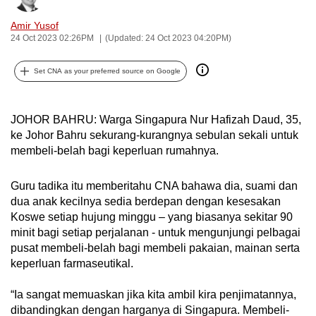
can
Amir Yusof
possibly
24 Oct 2023 02:26PM
(Updated: 24 Oct 2023 04:20PM)
be.
Set CNA as your preferred source on Google
To
continue,
upgrade
JOHOR BAHRU: Warga Singapura Nur Hafizah Daud, 35,
to
ke Johor Bahru sekurang-kurangnya sebulan sekali untuk
membeli-belah bagi keperluan rumahnya.
a
supported
Guru tadika itu memberitahu CNA bahawa dia, suami dan
browser
dua anak kecilnya sedia berdepan dengan kesesakan
or,
Koswe setiap hujung minggu – yang biasanya sekitar 90
for
minit bagi setiap perjalanan - untuk mengunjungi pelbagai
the
pusat membeli-belah bagi membeli pakaian, mainan serta
finest
keperluan farmaseutikal.
experience,
download
“Ia sangat memuaskan jika kita ambil kira penjimatannya,
the
dibandingkan dengan harganya di Singapura. Membeli-