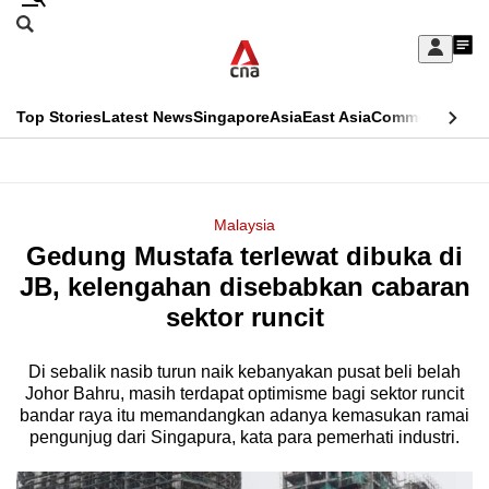
Skip
Search
to
Edition Menu
CNAR
My
main
Feed
Sign
Search
In
content
This
Top Stories
Latest News
Singapore
Asia
East Asia
Commentary
Ins
menu
CNAR
browser
Primary
CNAR
ADVERTISEMENT
is
Menu
Secondary
Malaysia
no
Gedung Mustafa terlewat dibuka di
Menu
longer
JB, kelengahan disebabkan cabaran
supported
sektor runcit
Di sebalik nasib turun naik kebanyakan pusat beli belah
We
Johor Bahru, masih terdapat optimisme bagi sektor runcit
know
bandar raya itu memandangkan adanya kemasukan ramai
it's
pengunjug dari Singapura, kata para pemerhati industri.
a
hassle