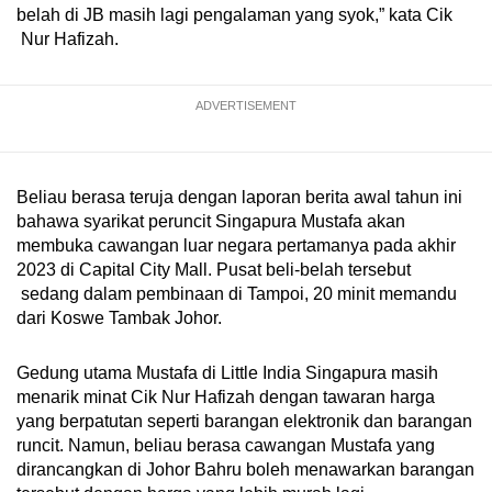
belah di JB masih lagi pengalaman yang syok,” kata Cik
mobile
Nur Hafizah.
app.
ADVERTISEMENT
Upgraded
but
still
having
Beliau berasa teruja dengan laporan berita awal tahun ini
bahawa syarikat peruncit Singapura Mustafa akan
issues?
membuka cawangan luar negara pertamanya pada akhir
Contact
2023 di Capital City Mall. Pusat beli-belah tersebut
us
sedang dalam pembinaan di Tampoi, 20 minit memandu
dari Koswe Tambak Johor.
Gedung utama Mustafa di Little India Singapura masih
menarik minat Cik Nur Hafizah dengan tawaran harga
yang berpatutan seperti barangan elektronik dan barangan
runcit. Namun, beliau berasa cawangan Mustafa yang
dirancangkan di Johor Bahru boleh menawarkan barangan