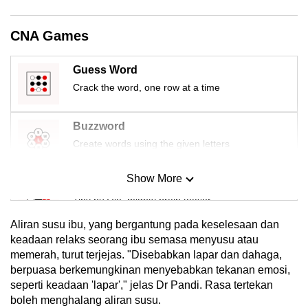
CNA Games
Guess Word
Crack the word, one row at a time
Buzzword
Create words using the given letters
Show More
Mini Sudoku
Tiny puzzle, mighty brain teaser
Aliran susu ibu, yang bergantung pada keselesaan dan
Mini Crossword
keadaan relaks seorang ibu semasa menyusu atau
memerah, turut terjejas. "Disebabkan lapar dan dahaga,
Small grid, big challenge
berpuasa berkemungkinan menyebabkan tekanan emosi,
seperti keadaan 'lapar'," jelas Dr Pandi. Rasa tertekan
Word Search
boleh menghalang aliran susu.