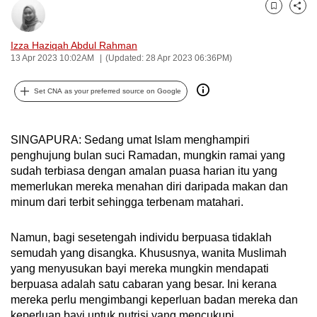
can
Bookmark
Share
possibly
Izza Haziqah Abdul Rahman
be.
13 Apr 2023 10:02AM
(Updated: 28 Apr 2023 06:36PM)
To
Set CNA as your preferred source on Google
continue,
upgrade
to
SINGAPURA: Sedang umat Islam menghampiri
a
penghujung bulan suci Ramadan, mungkin ramai yang
supported
sudah terbiasa dengan amalan puasa harian itu yang
memerlukan mereka menahan diri daripada makan dan
browser
minum dari terbit sehingga terbenam matahari.
or,
for
Namun, bagi sesetengah individu berpuasa tidaklah
the
semudah yang disangka. Khususnya, wanita Muslimah
finest
yang menyusukan bayi mereka mungkin mendapati
experience,
berpuasa adalah satu cabaran yang besar. Ini kerana
download
mereka perlu mengimbangi keperluan badan mereka dan
the
keperluan bayi untuk nutrisi yang mencukupi.