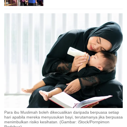
Para ibu Muslimah boleh dikecualikan daripada berpuasa setiap
hari apabila mereka menyusukan bayi, terutamanya jika berpuasa
menimbulkan risiko kesihatan. (Gambar: iStock/Pornpimon
Rodchua)