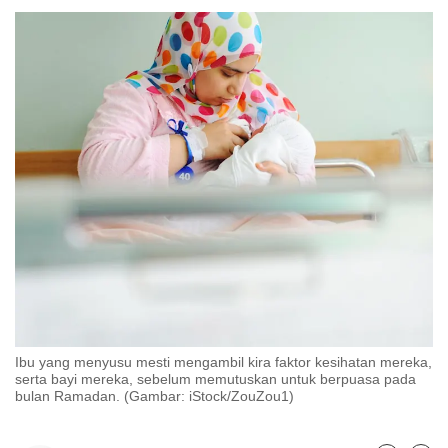
to
switch
browsers
but
we
want
your
experience
with
CNA
to
be
fast,
secure
Ibu yang menyusu mesti mengambil kira faktor kesihatan mereka,
and
serta bayi mereka, sebelum memutuskan untuk berpuasa pada
the
bulan Ramadan. (Gambar: iStock/ZouZou1)
best
it