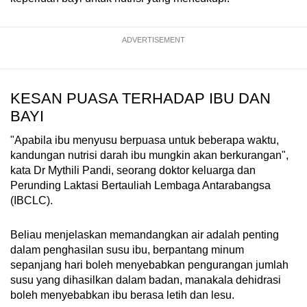
mobile
app.
ADVERTISEMENT
Upgraded
but
KESAN PUASA TERHADAP IBU DAN
still
BAYI
having
issues?
"Apabila ibu menyusu berpuasa untuk beberapa waktu,
kandungan nutrisi darah ibu mungkin akan berkurangan",
Contact
kata Dr Mythili Pandi, seorang doktor keluarga dan
us
Perunding Laktasi Bertauliah Lembaga Antarabangsa
(IBCLC).
Beliau menjelaskan memandangkan air adalah penting
dalam penghasilan susu ibu, berpantang minum
sepanjang hari boleh menyebabkan pengurangan jumlah
susu yang dihasilkan dalam badan, manakala dehidrasi
boleh menyebabkan ibu berasa letih dan lesu.