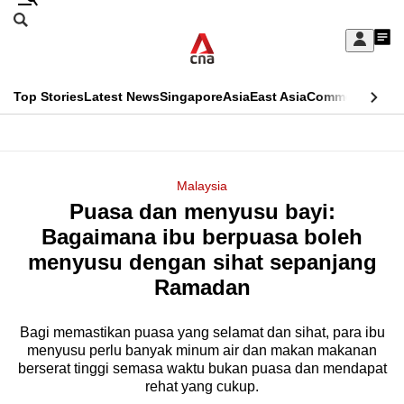
Skip
Search
to
Edition Menu
CNAR
My
main
Feed
Sign
Search
In
content
This
Top Stories
Latest News
Singapore
Asia
East Asia
Commentary
Ins
menu
CNAR
browser
Primary
CNAR
ADVERTISEMENT
is
Menu
Secondary
Malaysia
no
Puasa dan menyusu bayi:
Menu
longer
Bagaimana ibu berpuasa boleh
supported
menyusu dengan sihat sepanjang
Ramadan
We
know
Bagi memastikan puasa yang selamat dan sihat, para ibu
menyusu perlu banyak minum air dan makan makanan
it's
berserat tinggi semasa waktu bukan puasa dan mendapat
a
rehat yang cukup.
hassle