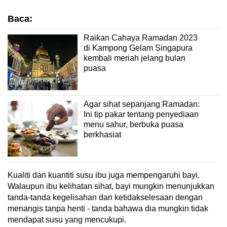
Spot as many words as you can
Baca:
Raikan Cahaya Ramadan 2023
Show Less
di Kampong Gelam Singapura
kembali meriah jelang bulan
puasa
Agar sihat sepanjang Ramadan:
Ini tip pakar tentang penyediaan
menu sahur, berbuka puasa
berkhasiat
Kualiti dan kuantiti susu ibu juga mempengaruhi bayi.
Walaupun ibu kelihatan sihat, bayi mungkin menunjukkan
tanda-tanda kegelisahan dan ketidakselesaan dengan
menangis tanpa henti - tanda bahawa dia mungkin tidak
mendapat susu yang mencukupi.