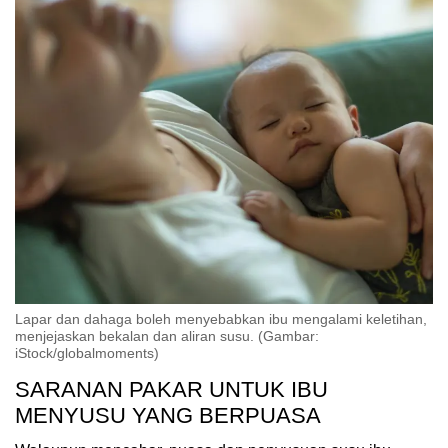
Lapar dan dahaga boleh menyebabkan ibu mengalami keletihan,
menjejaskan bekalan dan aliran susu. (Gambar:
iStock/globalmoments)
SARANAN PAKAR UNTUK IBU
MENYUSU YANG BERPUASA