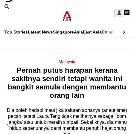
Skip
Search
to
Edition Menu
CNAR
My
main
Feed
Sign
Search
In
content
This
Top Stories
Latest News
Singapore
Asia
East Asia
Commentary
Ins
menu
CNAR
browser
Primary
CNAR
ADVERTISEMENT
is
Menu
Secondary
Malaysia
no
Pernah putus harapan kerana
Menu
longer
sakitnya sendiri tetapi wanita ini
supported
bangkit semula dengan membantu
orang lain
We
know
Dia boleh hadapi maut jika saluran aortanya (aneurisme)
pecah, tetapi Laura Teng tidak melihatnya sebagai 'bom
it's
jangka' atau untuk meraih simpati. Sebaliknya, dia mahu
a
'hidup sepenuhnya' demi membantu penuhi hajat orang
hassle