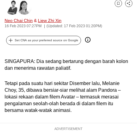
can
Bookmark
Share
possibly
Neo Chai Chin
&
Liew Zhi Xin
be.
16 Feb 2023 07:27PM
(Updated: 17 Feb 2023 01:20PM)
To
Set CNA as your preferred source on Google
continue,
upgrade
to
SINGAPURA: Dia sedang bertarung dengan barah kolon
a
dan menerima rawatan paliatif.
supported
browser
Tetapi pada suatu hari sekitar Disember lalu, Melanie
or,
Choy, 35, dibawa bersiar-siar melihat alam Pandora –
for
lokasi rekaan dalam filem Avatar – termasuk merasai
pengalaman seolah-olah berada di dalam filem itu
the
bersama watak-watak animasi.
finest
experience,
download
ADVERTISEMENT
the