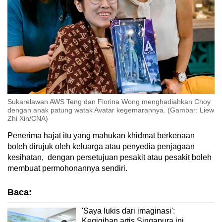
Sukarelawan AWS Teng dan Florina Wong menghadiahkan Choy
dengan anak patung watak Avatar kegemarannya. (Gambar: Liew
Zhi Xin/CNA)
Penerima hajat itu yang mahukan khidmat berkenaan
boleh dirujuk oleh keluarga atau penyedia penjagaan
kesihatan, dengan persetujuan pesakit atau pesakit boleh
membuat permohonannya sendiri.
Baca:
'Saya lukis dari imaginasi':
Kegigihan artis Singapura ini