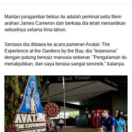
mobile
app.
Mantan jurugambar bebas itu adalah peminat setia filem
arahan James Cameron dan berkata dia telah menantikan
sekuelnya selama lima tahun.
Upgraded
but
Semasa dia dibawa ke acara pameran Avatar: The
still
Experience at the Gardens by the Bay, dia "terpesona"
having
dengan patung bersaiz manusia sebenar. "Pengalaman itu
issues?
menakjubkan, dan saya berasa sangat seronok," katanya.
Contact
us